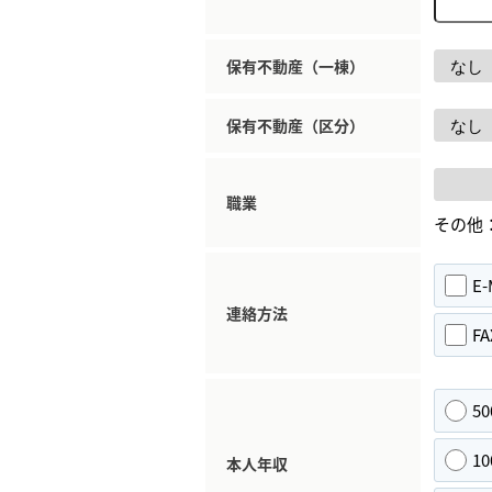
保有不動産（一棟）
保有不動産（区分）
職業
その他
E-
連絡方法
FA
5
1
本人年収