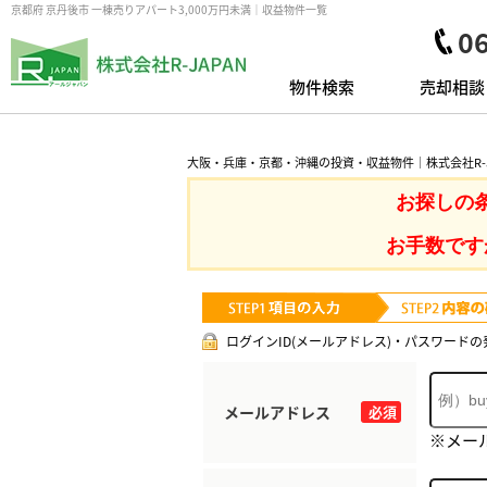
京都府 京丹後市 一棟売りアパート3,000万円未満｜収益物件一覧
0
物件検索
売却相談
大阪・兵庫・京都・沖縄の投資・収益物件｜株式会社R-J
お探しの
お手数です
ログインID(メールアドレス)・パスワードの
メールアドレス
必須
※メー