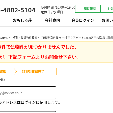
受付時間 /10:00～19:00
6-4802-5104
閲覧履歴
お
定休日 / 水曜日
おもしろ荘
会社案内
会員ログイン
お問い
APAN
>
投資・収益物件検索
>
京都府 京丹後市 一棟売りアパート3,000万円未満 収益物
条件では物件が見つかりませんでした。
が、下記フォームよりお問合せ下さい。
発行
ルアドレスはログインに使用します。