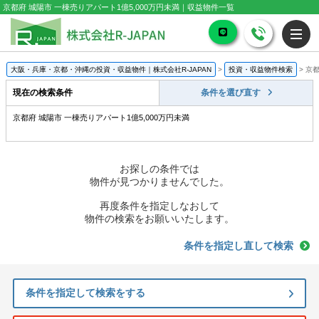
京都府 城陽市 一棟売りアパート1億5,000万円未満｜収益物件一覧
大阪・兵庫・京都・沖縄の投資・収益物件｜株式会社R-JAPAN
>
投資・収益物件検索
>
京都
現在の検索条件
条件を選び直す
京都府 城陽市 一棟売りアパート1億5,000万円未満
お探しの条件では
物件が見つかりませんでした。
再度条件を指定しなおして
物件の検索をお願いいたします。
条件を指定し直して検索
条件を指定して検索をする