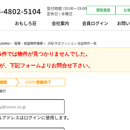
受付時間 /10:00～19:00
6-4802-5104
閲覧履歴
お
定休日 / 水曜日
おもしろ荘
会社案内
会員ログイン
お問い
APAN
>
投資・収益物件検索
>
沢岻 中古マンション 収益物件一覧
条件では物件が見つかりませんでした。
が、下記フォームよりお問合せ下さい。
発行
ルアドレスはログインに使用します。