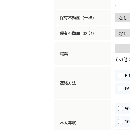
保有不動産（一棟）
保有不動産（区分）
職業
その他
E-
連絡方法
FA
5
1
本人年収