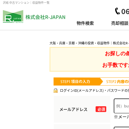
沢岻 中古マンション｜収益物件一覧
0
物件検索
売却相談
大阪・兵庫・京都・沖縄の投資・収益物件｜株式会社R-J
お探しの
お手数です
ログインID(メールアドレス)・パスワードの
メールアドレス
必須
※メー