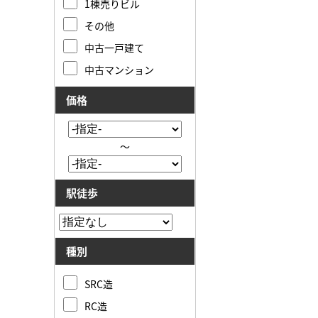
1棟売りビル
その他
中古一戸建て
中古マンション
価格
～
駅徒歩
種別
SRC造
RC造