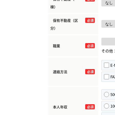
棟）
保有不動産（区
必須
分）
職業
必須
その他
E-
連絡方法
必須
FA
5
1
本人年収
必須