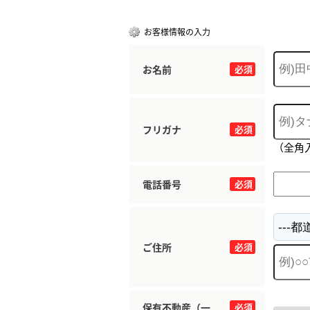
お客様情報の入力
お名前
必須
フリガナ
必須
（全角
電話番号
必須
ご住所
必須
保有不動産（一
必須