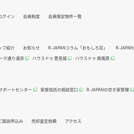
ログイン
会員制度
会員限定物件一覧
ッフ紹介
お知らせ
R-JAPANコラム「おもしろ荘」
R-JAP
パーク通り浦添
ハウスドゥ 豊見城
ハウスドゥ 南風原
続サポートセンター
家族信託の相談窓口
R-JAPANの空き家管理
ご面談申込み
売却査定依頼
アクセス