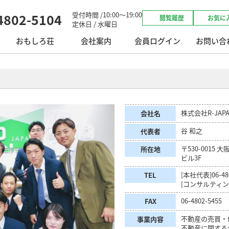
受付時間 /10:00～19:00
4802-5104
閲覧履歴
お気に
定休日 / 水曜日
おもしろ荘
会社案内
会員ログイン
お問い合
株式会社R-JAP
会社名
谷 和之
代表者
〒530-0015 
所在地
ビル3F
[本社代表]06-480
TEL
[コンサルティング事
06-4802-5455
FAX
不動産の売買・
事業内容
不動産に関する