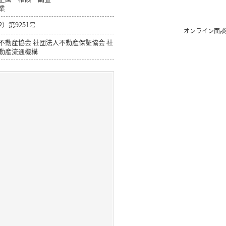
業
）第9251号
オンライン面談
不動産協会 社団法人不動産保証協会 社
動産流通機構