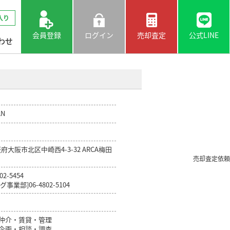
入り
会員登録
ログイン
売却査定
公式LINE
わせ
AN
大阪府大阪市北区中崎西4-3-32 ARCA梅田
売却査定依頼
2-5454
業部]06-4802-5104
仲介・賃貸・管理
企画・相談・調査