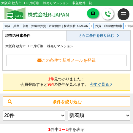
大阪府 枚方市 ＪＲ片町線 一棟売りマンション｜収益物件一覧
大阪・兵庫・京都・沖縄の投資・収益物件｜株式会社R-JAPAN
>
投資・収益物件検索
>
大阪
現在の検索条件
さらに条件を絞り込む
大阪府 枚方市 ＪＲ片町線 一棟売りマンション
この条件で新着メールを登録
1件
見つかりました！
会員登録すると
964
の物件が見れます。
今すぐ見る
条件を絞り込む
1
1～1
件中
件を表示