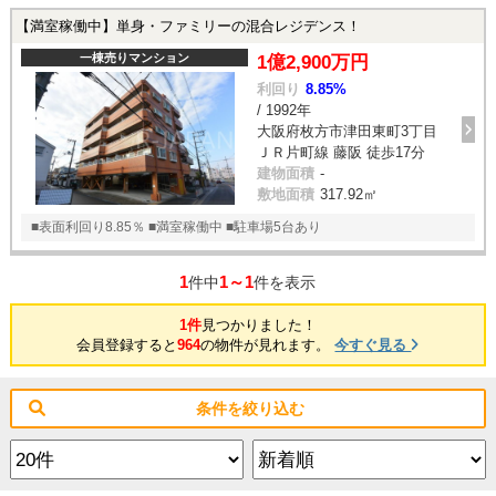
【満室稼働中】単身・ファミリーの混合レジデンス！
一棟売りマンション
1億2,900万円
利回り
8.85%
/ 1992年
大阪府枚方市津田東町3丁目
ＪＲ片町線 藤阪 徒歩17分
建物面積
-
敷地面積
317.92㎡
■表面利回り8.85％ ■満室稼働中 ■駐車場5台あり
1
1～1
件中
件を表示
1件
見つかりました！
会員登録すると
964
の物件が見れます。
今すぐ見る
条件を絞り込む