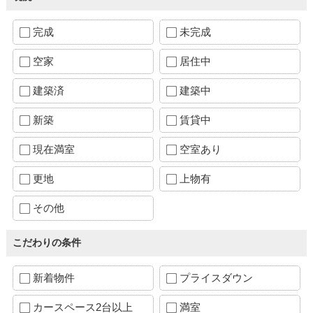
完成
未完成
空家
居住中
建築済
建築中
新築
賃貸中
現在満室
空室あり
更地
上物有
その他
こだわりの条件
新着物件
プライスダウン
カースペース2台以上
満室