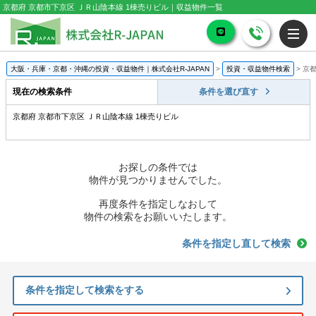
京都府 京都市下京区 ＪＲ山陰本線 1棟売りビル｜収益物件一覧
大阪・兵庫・京都・沖縄の投資・収益物件｜株式会社R-JAPAN
>
投資・収益物件検索
>
京都
現在の検索条件
条件を選び直す
京都府 京都市下京区 ＪＲ山陰本線 1棟売りビル
お探しの条件では
物件が見つかりませんでした。
再度条件を指定しなおして
物件の検索をお願いいたします。
条件を指定し直して検索
条件を指定して検索をする