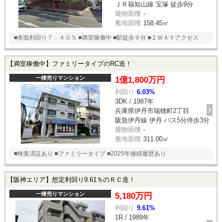
ＪＲ福知山線 宝塚 徒歩9分
建物面積
-
敷地面積
158.45㎡
■表面利回り７．４０％ ■満室稼働中 ■駅徒歩９分 ■２ＷＡＹアクセス
【満室稼働中】ファミリータイプのRC造！
一棟売りマンション
1億1,800万円
利回り
6.03%
3DK / 1987年
兵庫県伊丹市瑞穂町2丁目
阪急伊丹線 伊丹 バス5分停歩3分
建物面積
-
敷地面積
311.00㎡
■検査済証あり ■ファミリータイプ ■2025年修繕履歴あり
【阪神エリア】想定利回り9.61％のＲＣ造！
一棟売りマンション
5,180万円
利回り
9.61%
1R / 1989年