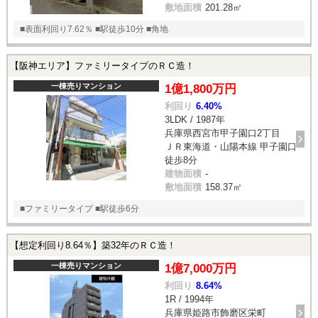
敷地面積
201.28㎡
■表面利回り7.62％ ■駅徒歩10分 ■角地
【阪神エリア】ファミリータイプのＲＣ造！
一棟売りマンション
1億1,800万円
利回り
6.40%
3LDK / 1987年
兵庫県西宮市甲子園口2丁目
ＪＲ東海道・山陽本線 甲子園口
徒歩8分
建物面積
-
敷地面積
158.37㎡
■ファミリータイプ ■駅徒歩6分
【想定利回り8.64％】築32年のＲＣ造！
一棟売りマンション
1億7,000万円
利回り
8.64%
1R / 1994年
兵庫県姫路市飾磨区栄町