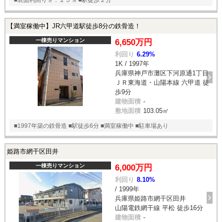
■表面利回り９．２５％ ■駅徒歩２分
【満室稼働中】JR六甲道駅徒歩8分の鉄骨造！
一棟売りマンション
6,650万円
利回り
6.29%
1K / 1997年
兵庫県神戸市灘区下河原通1丁目
ＪＲ東海道・山陽本線 六甲道 徒
歩9分
建物面積
-
敷地面積
103.05㎡
■1997年築の鉄骨造 ■駅徒歩6分 ■満室稼働中 ■駐車場あり
姫路市網干区田井
一棟売りマンション
6,000万円
利回り
8.10%
/ 1999年
兵庫県姫路市網干区田井
山陽電鉄網干線 平松 徒歩16分
建物面積
-