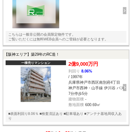
こちらは一般非公開の会員限定物件です。
ご覧いただくには無料WEB会員へのご登録が必要となります。
【阪神エリア】築29年のRC造！
一棟売りマンション
2億9,000万円
利回り
8.06%
/ 1997年
兵庫県神戸市西区南別府4丁目
神戸市西神・山手線 伊川谷 バス
7分停歩5分
建物面積
-
敷地面積
600.69㎡
■表面利回り8.06％ ■検査済証あり ■駐車場あり ■アンテナ基地局収入あ
り