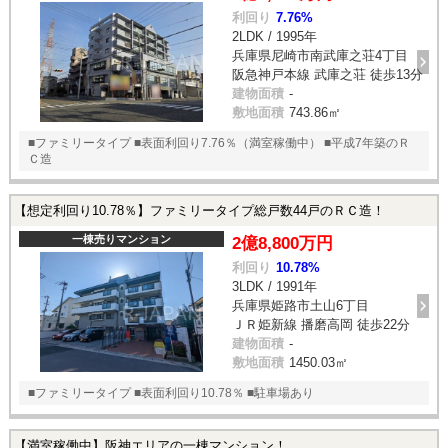
利回り
7.76%
2LDK / 1995年
兵庫県尼崎市南武庫之荘4丁目
阪急神戸本線 武庫之荘 徒歩13分
建物面積
-
敷地面積
743.86㎡
■ファミリータイプ ■表面利回り7.76％（満室稼働中） ■平成7年築のＲ
Ｃ造
【想定利回り10.78％】ファミリータイプ総戸数44戸のＲＣ造！
一棟売りマンション
2億8,800万円
利回り
10.78%
3LDK / 1991年
兵庫県姫路市土山6丁目
ＪＲ姫新線 播磨高岡 徒歩22分
建物面積
-
敷地面積
1450.03㎡
■ファミリータイプ ■表面利回り10.78％ ■駐車場あり
【満室稼働中】阪神エリアの一棟マンション！