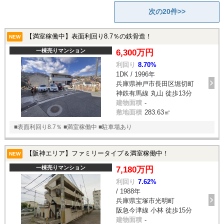
次の20件>>
【満室稼働中】表面利回り8.7％の鉄骨造！
NEW
一棟売りマンション
6,300万円
利回り
8.70%
1DK / 1996年
兵庫県神戸市長田区堀切町
神鉄有馬線 丸山 徒歩13分
建物面積
-
敷地面積
283.63㎡
■表面利回り8.7％ ■満室稼働中 ■駐車場あり
【阪神エリア】ファミリータイプ＆満室稼働中！
NEW
一棟売りマンション
7,180万円
利回り
7.62%
/ 1988年
兵庫県宝塚市光明町
阪急今津線 小林 徒歩15分
建物面積
-