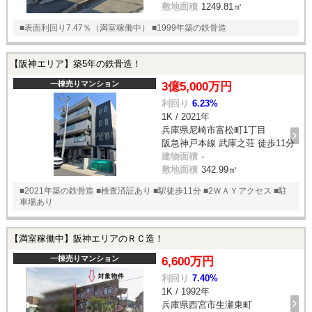
敷地面積
1249.81㎡
■表面利回り7.47％（満室稼働中） ■1999年築の鉄骨造
【阪神エリア】築5年の鉄骨造！
一棟売りマンション
3億5,000万円
利回り
6.23%
1K / 2021年
兵庫県尼崎市富松町1丁目
阪急神戸本線 武庫之荘 徒歩11分
建物面積
-
敷地面積
342.99㎡
■2021年築の鉄骨造 ■検査済証あり ■駅徒歩11分 ■2ＷＡＹアクセス ■駐
車場あり
【満室稼働中】阪神エリアのＲＣ造！
一棟売りマンション
6,600万円
利回り
7.40%
1K / 1992年
兵庫県西宮市生瀬東町