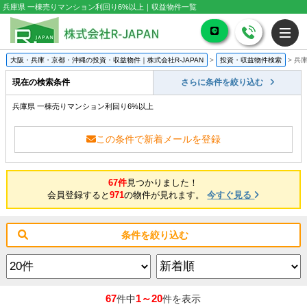
兵庫県 一棟売りマンション利回り6%以上｜収益物件一覧
大阪・兵庫・京都・沖縄の投資・収益物件｜株式会社R-JAPAN
>
投資・収益物件検索
>
兵庫
現在の検索条件
さらに条件を絞り込む
兵庫県 一棟売りマンション利回り6%以上
この条件で新着メールを登録
67件
見つかりました！
会員登録すると
971
の物件が見れます。
今すぐ見る
条件を絞り込む
67
1～20
件中
件を表示