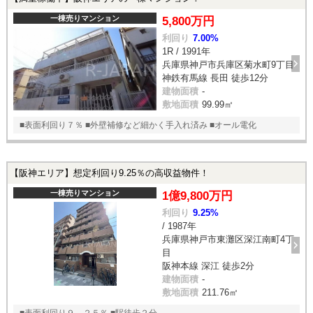
一棟売りマンション
5,800万円
利回り
7.00%
1R / 1991年
兵庫県神戸市兵庫区菊水町9丁目
神鉄有馬線 長田 徒歩12分
建物面積
-
敷地面積
99.99㎡
■表面利回り７％ ■外壁補修など細かく手入れ済み ■オール電化
【阪神エリア】想定利回り9.25％の高収益物件！
一棟売りマンション
1億9,800万円
利回り
9.25%
/ 1987年
兵庫県神戸市東灘区深江南町4丁
目
阪神本線 深江 徒歩2分
建物面積
-
敷地面積
211.76㎡