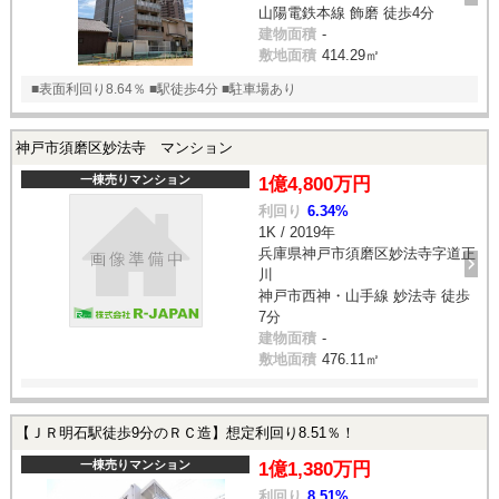
山陽電鉄本線 飾磨 徒歩4分
建物面積
-
敷地面積
414.29㎡
■表面利回り8.64％ ■駅徒歩4分 ■駐車場あり
神戸市須磨区妙法寺 マンション
一棟売りマンション
1億4,800万円
利回り
6.34%
1K / 2019年
兵庫県神戸市須磨区妙法寺字道正
川
神戸市西神・山手線 妙法寺 徒歩
7分
建物面積
-
敷地面積
476.11㎡
【ＪＲ明石駅徒歩9分のＲＣ造】想定利回り8.51％！
一棟売りマンション
1億1,380万円
利回り
8.51%