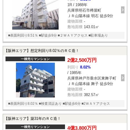
1R / 1988年
兵庫県明石市樽屋町
ＪＲ山陽本線 明石 徒歩9分
建物面積
-
敷地面積
143.01㎡
■表面利回り8.51％ ■駅徒歩9分 ■２ＷＡＹアクセス ■駐車場あり
【阪神エリア】想定利回り8.02％のＲＣ造！
一棟売りマンション
2億2,500万円
利回り
8.02%
/ 1985年
兵庫県神戸市垂水区東舞子町
ＪＲ山陽本線 舞子 徒歩9分
建物面積
-
敷地面積
382.57㎡
■表面利回り8.02％ ■検査済証あり ■駅徒歩6分 ■2ＷＡＹアクセス
【阪神エリア】築31年のＲＣ造！
一棟売りマンション
4億3,800万円