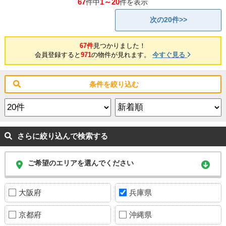
67
1～20
件中
件を表示
次の20件>>
67件
見つかりました！
会員登録すると
971
の物件が見れます。
今すぐ見る
条件を絞り込む
さらに絞り込んで検索する
ご希望のエリアを選んでください
大阪府
兵庫県
京都府
沖縄県