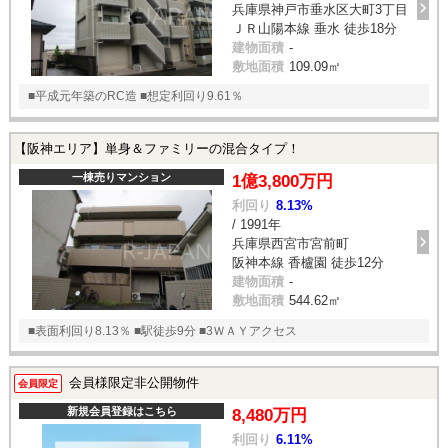
兵庫県神戸市垂水区大町3丁目
ＪＲ山陽本線 垂水 徒歩18分
建物面積
-
敷地面積
109.09㎡
■平成元年築のRC造 ■想定利回り9.61％
【阪神エリア】単身＆ファミリーの混合タイプ！
一棟売りマンション
1億3,800万円
利回り
8.13%
/ 1991年
兵庫県西宮市宮前町
阪神本線 香櫨園 徒歩12分
建物面積
-
敷地面積
544.62㎡
■表面利回り8.13％ ■駅徒歩9分 ■3ＷＡＹアクセス
会員様限定非公開物件
会員限定
新規会員登録はこちら
8,480万円
利回り
6.11%