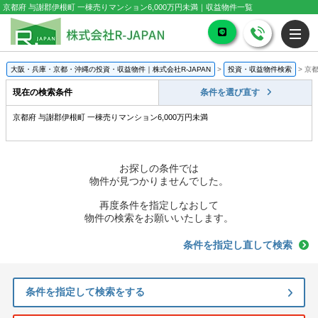
京都府 与謝郡伊根町 一棟売りマンション6,000万円未満｜収益物件一覧
大阪・兵庫・京都・沖縄の投資・収益物件｜株式会社R-JAPAN
>
投資・収益物件検索
>
京都
現在の検索条件
条件を選び直す
京都府 与謝郡伊根町 一棟売りマンション6,000万円未満
お探しの条件では
物件が見つかりませんでした。
再度条件を指定しなおして
物件の検索をお願いいたします。
条件を指定し直して検索
条件を指定して検索をする