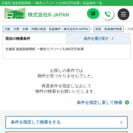
京都府 相楽郡精華町 一棟売りアパート5,000万円未満｜収益物件一覧
大阪・兵庫・京都・沖縄の投資・収益物件｜株式会社R-JAPAN
>
投資・収益物件検索
>
京都
現在の検索条件
条件を選び直す
京都府 相楽郡精華町 一棟売りアパート5,000万円未満
お探しの条件では
物件が見つかりませんでした。
再度条件を指定しなおして
物件の検索をお願いいたします。
条件を指定し直して検索
条件を指定して検索をする