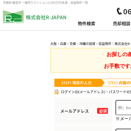
京都府 綾部市 一棟売りマンション2,000万円未満｜収益物件一覧
0
物件検索
売却相談
大阪・兵庫・京都・沖縄の投資・収益物件｜株式会社R-J
お探しの
お手数です
ログインID(メールアドレス)・パスワードの
メールアドレス
必須
※メー