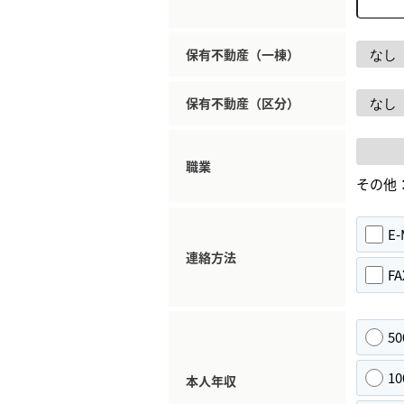
保有不動産（一棟）
保有不動産（区分）
職業
その他
E-
連絡方法
FA
5
1
本人年収