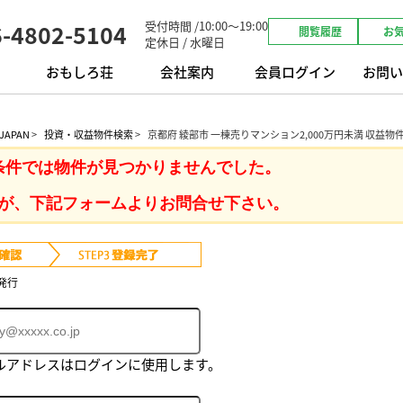
受付時間 /10:00～19:00
6-4802-5104
閲覧履歴
お
定休日 / 水曜日
おもしろ荘
会社案内
会員ログイン
お問い
APAN
>
投資・収益物件検索
>
京都府 綾部市 一棟売りマンション2,000万円未満 収益物
条件では物件が見つかりませんでした。
が、下記フォームよりお問合せ下さい。
発行
ルアドレスはログインに使用します。