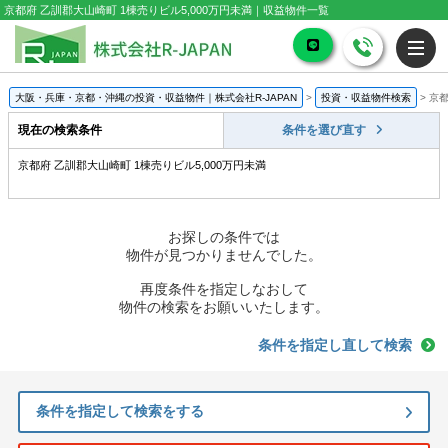
京都府 乙訓郡大山崎町 1棟売りビル5,000万円未満｜収益物件一覧
大阪・兵庫・京都・沖縄の投資・収益物件｜株式会社R-JAPAN
>
投資・収益物件検索
>
京都
現在の検索条件
条件を選び直す
京都府 乙訓郡大山崎町 1棟売りビル5,000万円未満
お探しの条件では
物件が見つかりませんでした。
再度条件を指定しなおして
物件の検索をお願いいたします。
条件を指定し直して検索
条件を指定して検索をする