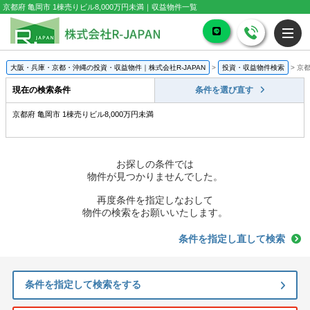
京都府 亀岡市 1棟売りビル8,000万円未満｜収益物件一覧
大阪・兵庫・京都・沖縄の投資・収益物件｜株式会社R-JAPAN
>
投資・収益物件検索
>
京都
現在の検索条件
条件を選び直す
京都府 亀岡市 1棟売りビル8,000万円未満
お探しの条件では
物件が見つかりませんでした。
再度条件を指定しなおして
物件の検索をお願いいたします。
条件を指定し直して検索
条件を指定して検索をする