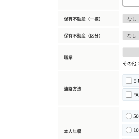
保有不動産（一棟）
保有不動産（区分）
職業
その他
E-
連絡方法
FA
5
1
本人年収