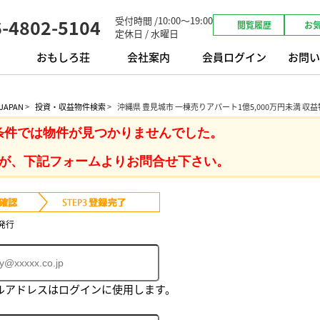
受付時間 /10:00～19:00
6-4802-5104
閲覧履歴
お
定休日 / 水曜日
おもしろ荘
会社案内
会員ログイン
お問い
APAN
>
投資・収益物件検索
>
沖縄県 豊見城市 一棟売りアパート1億5,000万円未満 収
条件では物件が見つかりませんでした。
が、下記フォームよりお問合せ下さい。
発行
ルアドレスはログインに使用します。