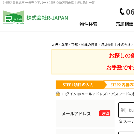
沖縄県 豊見城市 一棟売りアパート1億5,000万円未満｜収益物件一覧
0
物件検索
売却相談
大阪・兵庫・京都・沖縄の投資・収益物件｜株式会社R-J
お探しの
お手数です
ログインID(メールアドレス)・パスワードの
メールアドレス
必須
※メー