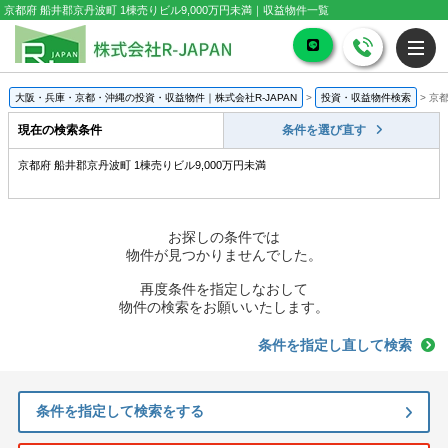
京都府 船井郡京丹波町 1棟売りビル9,000万円未満｜収益物件一覧
大阪・兵庫・京都・沖縄の投資・収益物件｜株式会社R-JAPAN
>
投資・収益物件検索
>
京都
現在の検索条件
条件を選び直す
京都府 船井郡京丹波町 1棟売りビル9,000万円未満
お探しの条件では
物件が見つかりませんでした。
再度条件を指定しなおして
物件の検索をお願いいたします。
条件を指定し直して検索
条件を指定して検索をする