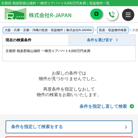
京都府 相楽郡南山城村 一棟売りアパート4,000万円未満｜収益物件一覧
大阪・兵庫・京都・沖縄の投資・収益物件｜株式会社R-JAPAN
>
投資・収益物件検索
>
京都
現在の検索条件
条件を選び直す
京都府 相楽郡南山城村 一棟売りアパート4,000万円未満
お探しの条件では
物件が見つかりませんでした。
再度条件を指定しなおして
物件の検索をお願いいたします。
条件を指定し直して検索
条件を指定して検索をする