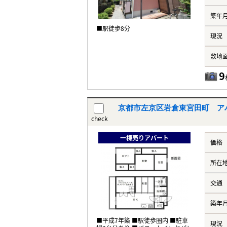
築年
■駅徒歩8分
現況
敷地
9
京都市左京区岩倉東宮田町 ア
check
一棟売りアパート
価格
所在
交通
築年
■平成7年築 ■駅徒歩圏内 ■駐車
現況