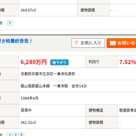
面積
364.07㎡
建物面積
-
枚
付き軽量鉄骨造！
6,280万円
7.52
利回り
値下がり
地
京都府京都市左京区一乗寺松原町
叡山電鉄叡山本線 一乗寺駅 徒歩14分
月
1984年4月
賃貸中
建物構造
軽量鉄骨
面積
361.32㎡
建物面積
-
枚