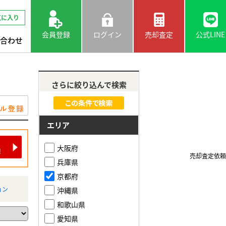
気に入り
会員登録
ログイン
売却査定
公式LINE
合わせ
さらに絞り込んで検索
エリア
大阪府
売却査定依頼
兵庫県
京都府
ョン
沖縄県
和歌山県
愛知県