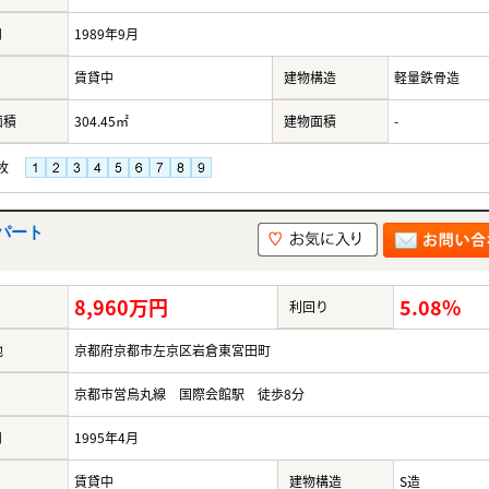
月
1989年9月
賃貸中
建物構造
軽量鉄骨造
面積
304.45㎡
建物面積
-
枚
パート
8,960万円
5.08%
利回り
地
京都府京都市左京区岩倉東宮田町
京都市営烏丸線 国際会館駅 徒歩8分
月
1995年4月
賃貸中
建物構造
S造