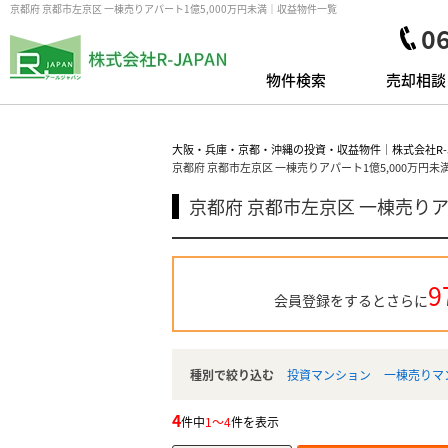
京都府 京都市左京区 一棟売りアパート1億5,000万円未満｜収益物件一覧
0
物件検索
売却相談
大阪・兵庫・京都・沖縄の投資・収益物件｜株式会社R-J
京都府 京都市左京区 一棟売りアパート1億5,000万円未
京都府 京都市左京区 一棟売りア
9
会員登録をするとさらに
種別で絞り込む
投資マンション
一棟売りマ
4
件中
1～4
件を表示