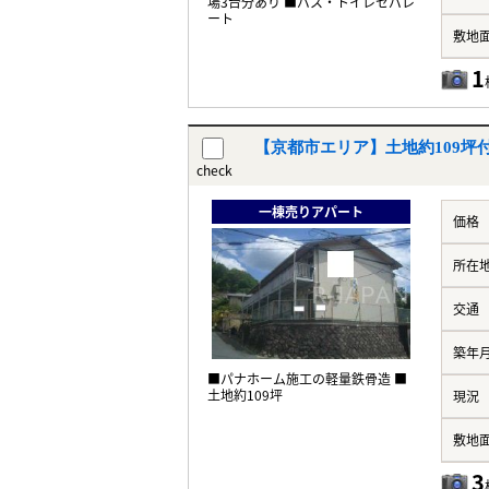
場3台分あり ■バス・トイレセパレ
ート
敷地
1
【京都市エリア】土地約109坪
check
一棟売りアパート
価格
所在
交通
築年
■パナホーム施工の軽量鉄骨造 ■
土地約109坪
現況
敷地
3