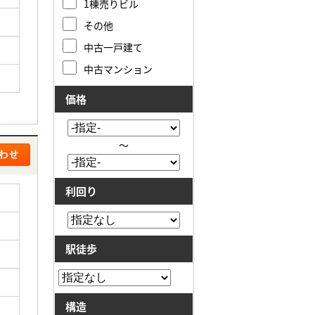
1棟売りビル
その他
中古一戸建て
中古マンション
価格
～
利回り
駅徒歩
構造