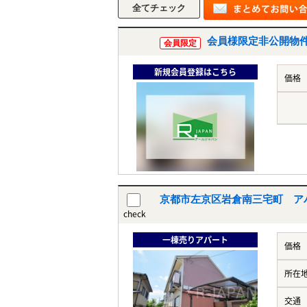
会員様限定非公開物
会員限定
新規会員登録はこちら
価格
京都市左京区岩倉南三宅町 ア
check
一棟売りアパート
価格
所在
交通