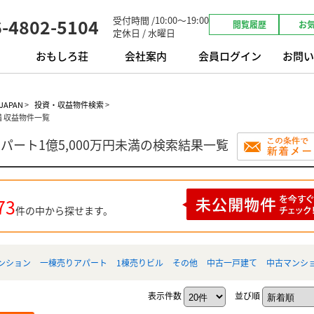
受付時間 /10:00～19:00
6-4802-5104
閲覧履歴
お
定休日 / 水曜日
おもしろ荘
会社案内
会員ログイン
お問い
APAN
>
投資・収益物件検索
>
満 収益物件一覧
パート1億5,000万円未満の検索結果一覧
73
件の中から探せます。
ンション
一棟売りアパート
1棟売りビル
その他
中古一戸建て
中古マンシ
表示件数
並び順