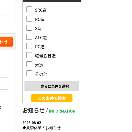
SRC造
RC造
S造
ALC造
PC造
軽量鉄骨造
%
木造
その他
さらに条件を選択
造
お知らせ
INFORMATION