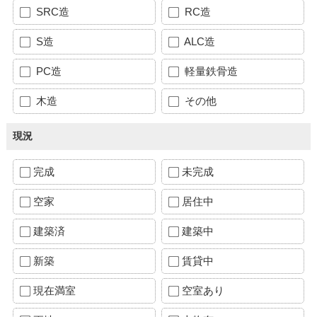
SRC造
RC造
S造
ALC造
PC造
軽量鉄骨造
木造
その他
現況
完成
未完成
空家
居住中
建築済
建築中
新築
賃貸中
現在満室
空室あり