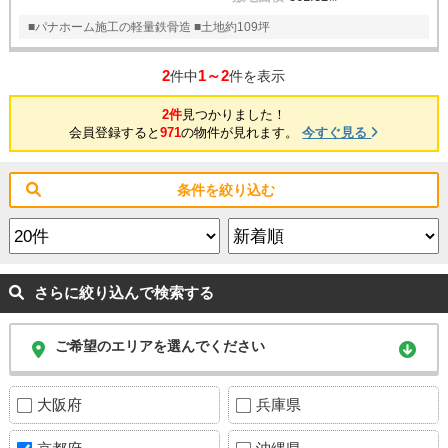
■パナホーム施工の軽量鉄骨造 ■土地約109坪
2
1～2
件中
件を表示
2件
見つかりました！
会員登録すると
971
の物件が見れます。
今すぐ見る
条件を絞り込む
さらに絞り込んで検索する
ご希望のエリアを選んでください
大阪府
兵庫県