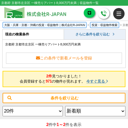
京都府 京都市左京区 一棟売りアパート8,000万円未満｜収益物件一覧
大阪・兵庫・京都・沖縄の投資・収益物件｜株式会社R-JAPAN
>
投資・収益物件検索
>
京都
現在の検索条件
さらに条件を絞り込む
京都府 京都市左京区 一棟売りアパート8,000万円未満
この条件で新着メールを登録
2件
見つかりました！
会員登録すると
971
の物件が見れます。
今すぐ見る
条件を絞り込む
2
1～2
件中
件を表示