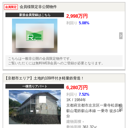
会員様限定非公開物件
会員限定
新規会員登録はこちら
2,998万円
利回り
5.08%
こちらは一般非公開の会員限定物件です。
ご覧いただくには無料WEB会員へのご登録が必要となります。
【京都市エリア】土地約109坪付き軽量鉄骨造！
一棟売りアパート
6,280万円
利回り
7.52%
1K / 1984年
京都府京都市左京区一乗寺松原町
叡山電鉄叡山本線 一乗寺 徒歩14
分
建物面積
-
敷地面積
361.32㎡