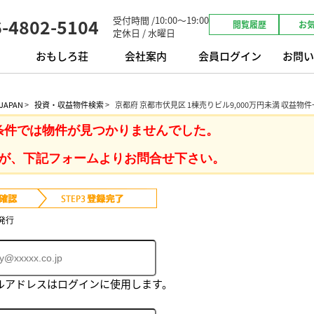
受付時間 /10:00～19:00
6-4802-5104
閲覧履歴
お
定休日 / 水曜日
おもしろ荘
会社案内
会員ログイン
お問い
APAN
>
投資・収益物件検索
>
京都府 京都市伏見区 1棟売りビル9,000万円未満 収益物
条件では物件が見つかりませんでした。
が、下記フォームよりお問合せ下さい。
発行
ルアドレスはログインに使用します。