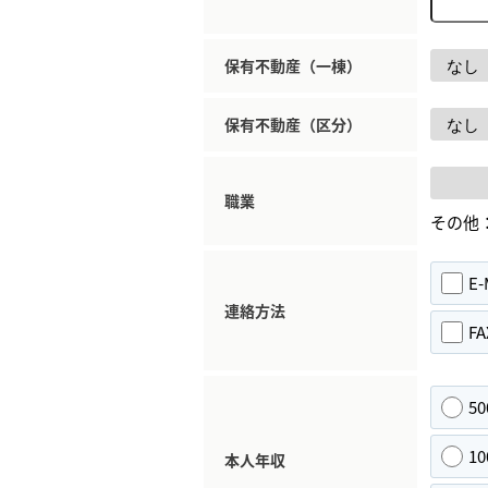
保有不動産（一棟）
保有不動産（区分）
職業
その他
E-
連絡方法
FA
5
1
本人年収