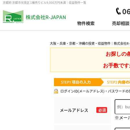
京都府 京都市伏見区 1棟売りビル9,000万円未満｜収益物件一覧
0
物件検索
売却相談
大阪・兵庫・京都・沖縄の投資・収益物件｜株式会社R-J
お探しの
お手数です
ログインID(メールアドレス)・パスワードの
メールアドレス
必須
※メー