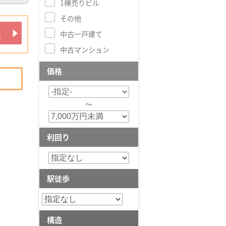
1棟売りビル
その他
中古一戸建て
中古マンション
価格
～
利回り
駅徒歩
構造