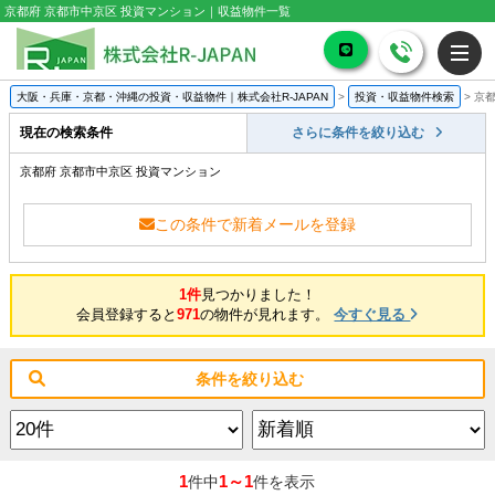
京都府 京都市中京区 投資マンション｜収益物件一覧
大阪・兵庫・京都・沖縄の投資・収益物件｜株式会社R-JAPAN
>
投資・収益物件検索
>
京都
現在の検索条件
さらに条件を絞り込む
京都府 京都市中京区 投資マンション
この条件で新着メールを登録
1件
見つかりました！
会員登録すると
971
の物件が見れます。
今すぐ見る
条件を絞り込む
1
1～1
件中
件を表示