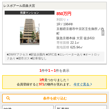
レスポアール四条大宮
投資マンション
850万円
利回り
-
1R / 1984年
京都府京都市中京区壬生御所ノ内
町
阪急京都本線 大宮 徒歩6分
専有面積
22.1㎡
敷地面積
625.94㎡
■2WAYアクセス ■駅徒歩圏内 ■SRC造 ■エレベーターあり ■オートロッ
クあり ■都市ガス ■駐車場なし
1
1～1
件中
件を表示
1件
見つかりました！
会員登録すると
971
の物件が見れます。
今すぐ見る
条件を絞り込む