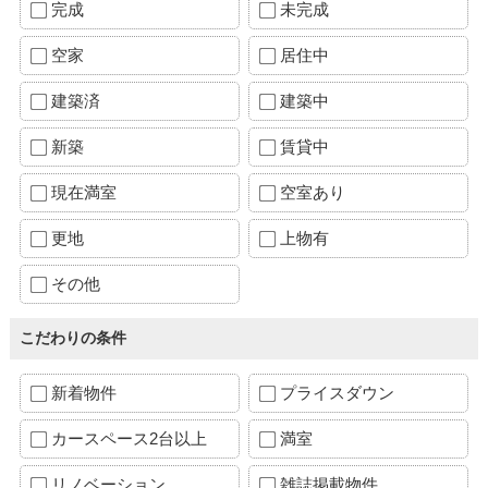
完成
未完成
空家
居住中
建築済
建築中
新築
賃貸中
現在満室
空室あり
更地
上物有
その他
こだわりの条件
新着物件
プライスダウン
カースペース2台以上
満室
リノベーション
雑誌掲載物件