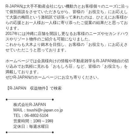
R-JAPANは大手不動産会社にない機動力とお客様個々のニーズに沿っ
て個別面談をさせていただきながら、皆様の「お役立ち」にお応えし
て大阪の梅田という激戦区で頑張って来れたのは、ひとえにお客様か
らの応援とお一人様お一人様に寄り添ったご提案の結果だと思ってお
ります。
2017年には沖縄に店舗を開設し更なるお客様のニーズやセカンドハウ
スやリゾート物件のご紹介も可能になりました。
これからも大木より銘木を目指し、お客様の「お役立ち」にお応えさ
せていただこうと思っております。
ホームページでは会員様向けの情報や不動産雑学をR-JAPAN独自の切
り込みでお気軽に見れる「おもしろ荘」など、皆様の「お役立ち」を
満載しております。
ぜひR-JAPANのホームページにお立ち寄りください。
【R-JAPAN 収益物件】で検索
●------------------------------------●
株式会社R-JAPAN
MAIL：toushi@r-japan.co.jp
TEL：06-4802-5104
営業時間：10時～19時
定休日：毎週水曜日
●------------------------------------●