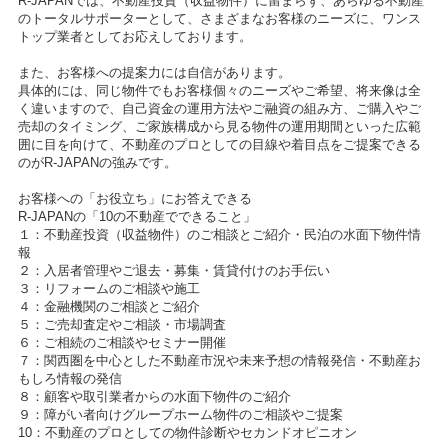
R-JAPANでは、不動産投資（収益物件）に留まらず、あらゆる不動産
のトータルサポーターとして、さまざまなお客様のニーズに、ワンス
トップ業者としてお応えしております。
また、お客様への提案力には自信があります。
具体的には、同じ物件でもお客様個々のニーズやご希望、将来像は全
く違いますので、自己資金の運用方法やご融資の組み方、ご購入やご
売却のタイミング、ご家族構成から見る物件の運用期間といった広範
囲に目を向けて、不動産のプロとしての目線や着目点をご提案できる
のがR-JAPANの強みです。
お客様への「お役立ち」にお答えできる
R-JAPANの「10の不動産でできること」
１：不動産投資（収益物件）のご相談とご紹介・民泊の水面下物件情
報
２：入居者管理やご退去・募集・賃貸付けのお手伝い
３：リフォームのご相談や施工
４：金融機関のご相談とご紹介
５：ご売却査定やご相談・市場調査
６：ご相続のご相談やセミナー開催
７：関西圏を中心とした不動産市況や未来予想の情報発信・不動産お
もしろ情報の発信
８：顧客や取引業者からの水面下物件のご紹介
９：障がい者向けグループホーム物件のご相談やご提案
10：不動産のプロとしての物件診断やセカンドオピニオン