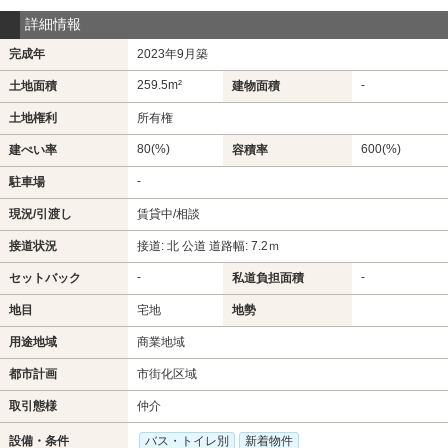
詳細情報
完成年
2023年9月築
259.5m²
-
土地面積
建物面積
土地権利
所有権
80(%)
600(%)
建ぺい率
容積率
-
駐車場
現況/引渡し
賃貸中/相談
接道状況
接道: 北 公道 道路幅: 7.2ｍ
-
-
セットバック
私道負担面積
地目
宅地
地勢
用途地域
商業地域
都市計画
市街化区域
取引態様
仲介
設備・条件
バス・トイレ別
新着物件