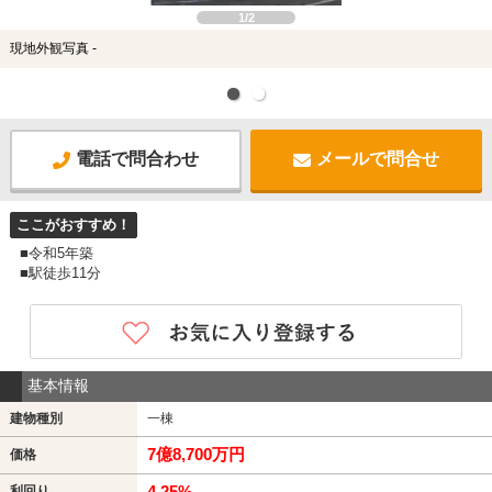
1/2
現地外観写真 -
電話で問合わせ
メールで問合せ
ここがおすすめ！
■令和5年築
■駅徒歩11分
基本情報
建物種別
一棟
7億8,700万円
価格
4.25%
利回り