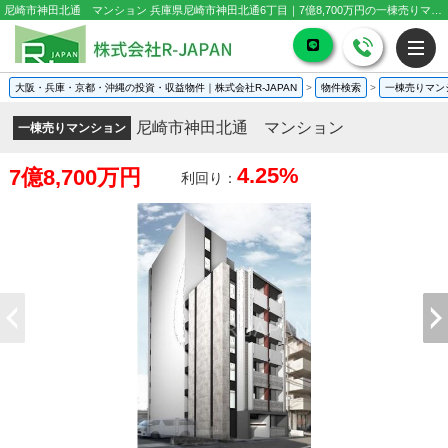
尼崎市神田北通 マンション 兵庫県尼崎市神田北通6丁目｜7億8,700万円の一棟売りマンション｜投資物件や収益物件
大阪・兵庫・京都・沖縄の投資・収益物件｜株式会社R-JAPAN
>
物件検索
>
一棟売りマン
尼崎市神田北通 マンション
一棟売りマンション
4.25%
7億8,700万円
利回り：