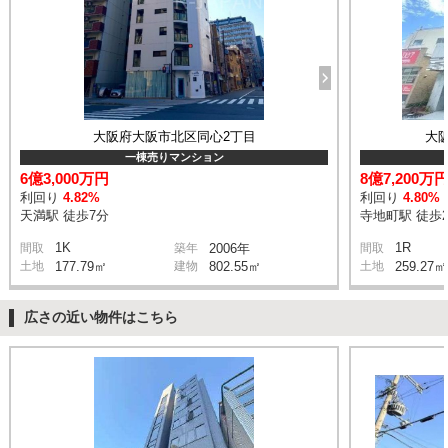
大阪府大阪市北区同心2丁目
大
一棟売りマンション
6億3,000万円
8億7,200万
利回り
4.82%
利回り
4.80%
天満駅 徒歩7分
寺地町駅 徒歩
1K
1R
間取
築年
2006年
間取
土地
177.79㎡
建物
802.55㎡
土地
259.27㎡
広さの近い物件はこちら