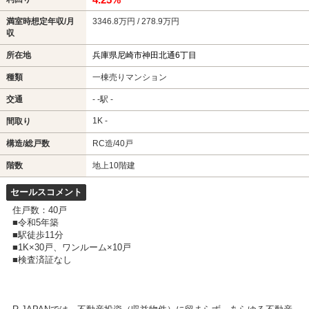
満室時想定年収/月
3346.8万円 / 278.9万円
収
所在地
兵庫県尼崎市神田北通6丁目
種類
一棟売りマンション
交通
- -駅 -
1K -
間取り
構造/総戸数
RC造/40戸
階数
地上10階建
セールスコメント
住戸数：40戸
■令和5年築
■駅徒歩11分
■1K×30戸、ワンルーム×10戸
■検査済証なし