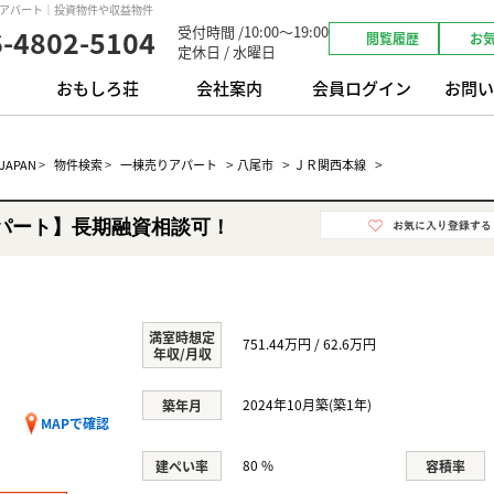
りアパート｜投資物件や収益物件
受付時間 /10:00～19:00
6-4802-5104
閲覧履歴
お
定休日 / 水曜日
おもしろ荘
会社案内
会員ログイン
お問い
>
>
>
APAN
>
物件検索
>
一棟売りアパート
八尾市
ＪＲ関西本線
パート】長期融資相談可！
満室時想定
751.44万円 / 62.6万円
年収/月収
2024年10月築(築1年)
築年月
MAPで確認
80 %
建ぺい率
容積率