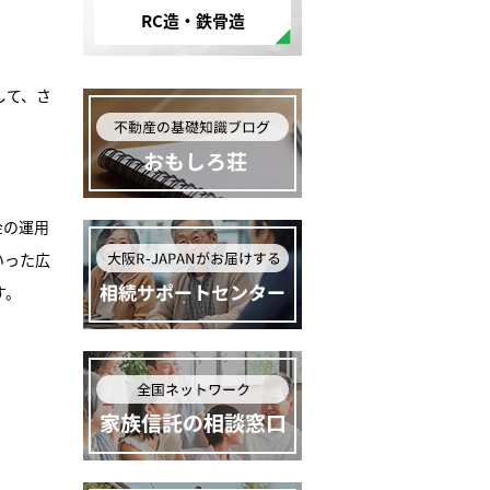
RC造・鉄骨造
して、さ
金の運用
いった広
す。