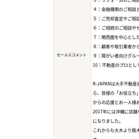
４：金融機関のご相談
５：ご売却査定やご相
６：ご相続のご相談や
７：関西圏を中心とし
８：顧客や取引業者か
セールスコメント
９：障がい者向けグル
10：不動産のプロと
R-JAPANは大手不
ら、皆様の「お役立ち
からの応援とお一人様
2017年には沖縄に店
になりました。
これからも大木より銘