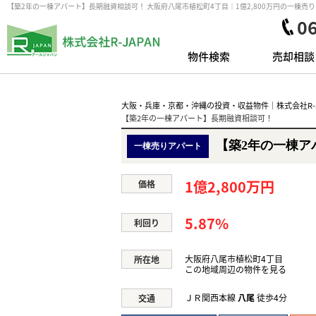
【築2年の一棟アパート】長期融資相談可！ 大阪府八尾市植松町4丁目｜1億2,800万円の一棟売
0
物件検索
売却相談
大阪・兵庫・京都・沖縄の投資・収益物件｜株式会社R-J
【築2年の一棟アパート】長期融資相談可！
【築2年の一棟ア
一棟売りアパート
1億2,800万円
価格
5.87%
利回り
大阪府八尾市植松町4丁目
所在地
この地域周辺の物件を見る
ＪＲ関西本線
八尾
徒歩4分
交通