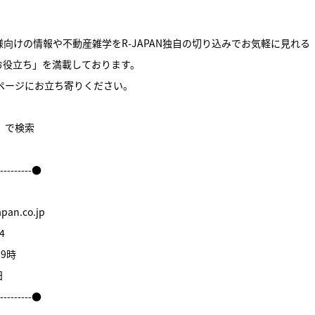
向けの情報や不動産雑学をR-JAPAN独自の切り込みでお気軽に見れる
お役立ち」を満載しております。
ームページにお立ち寄りください。
件】で検索
----------●
an.co.jp
4
9時
日
----------●