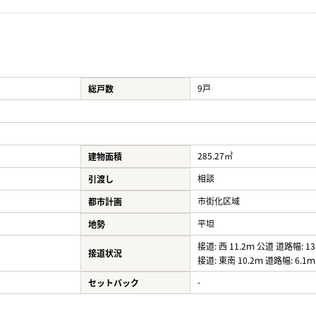
9戸
総戸数
285.27㎡
建物面積
相談
引渡し
市街化区域
都市計画
平坦
地勢
接道: 西 11.2ｍ 公道 道路幅: 13
接道状況
接道: 東南 10.2ｍ 道路幅: 6.1ｍ
-
セットバック