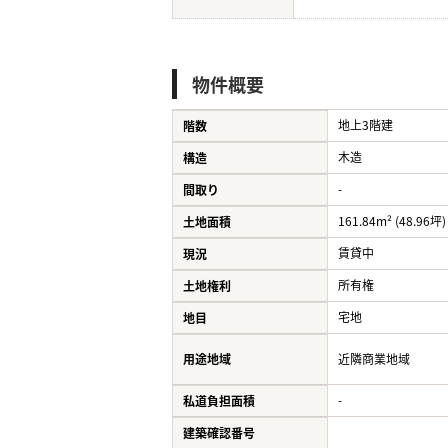
物件概要
地上3階建
階数
木造
構造
-
間取り
161.84m² (48.96坪)
土地面積
賃貸中
現況
所有権
土地権利
宅地
地目
用途地域
近隣商業地域
-
私道負担面積
建築確認番号