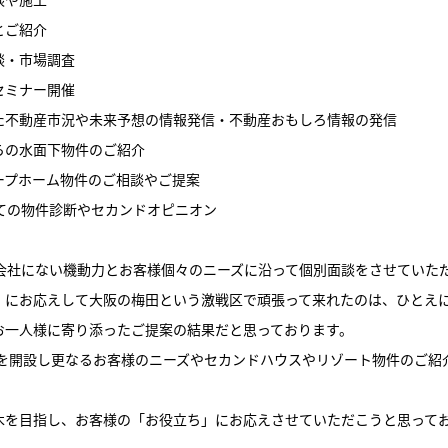
とご紹介
談・市場調査
セミナー開催
た不動産市況や未来予想の情報発信・不動産おもしろ情報の発信
らの水面下物件のご紹介
ープホーム物件のご相談やご提案
しての物件診断やセカンドオピニオン
動産会社にない機動力とお客様個々のニーズに沿って個別面談をさせていた
」にお応えして大阪の梅田という激戦区で頑張って来れたのは、ひとえ
お一人様に寄り添ったご提案の結果だと思っております。
舗を開設し更なるお客様のニーズやセカンドハウスやリゾート物件のご紹
木を目指し、お客様の「お役立ち」にお応えさせていただこうと思って