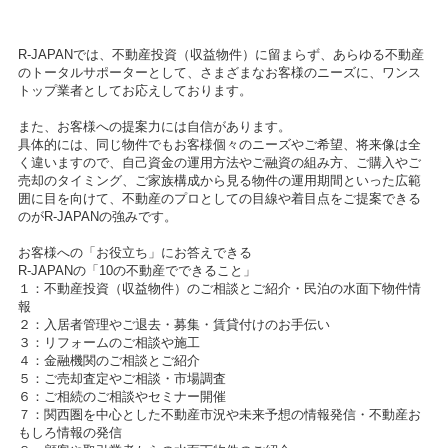
R-JAPANでは、不動産投資（収益物件）に留まらず、あらゆる不動産
のトータルサポーターとして、さまざまなお客様のニーズに、ワンス
トップ業者としてお応えしております。
また、お客様への提案力には自信があります。
具体的には、同じ物件でもお客様個々のニーズやご希望、将来像は全
く違いますので、自己資金の運用方法やご融資の組み方、ご購入やご
売却のタイミング、ご家族構成から見る物件の運用期間といった広範
囲に目を向けて、不動産のプロとしての目線や着目点をご提案できる
のがR-JAPANの強みです。
お客様への「お役立ち」にお答えできる
R-JAPANの「10の不動産でできること」
１：不動産投資（収益物件）のご相談とご紹介・民泊の水面下物件情
報
２：入居者管理やご退去・募集・賃貸付けのお手伝い
３：リフォームのご相談や施工
４：金融機関のご相談とご紹介
５：ご売却査定やご相談・市場調査
６：ご相続のご相談やセミナー開催
７：関西圏を中心とした不動産市況や未来予想の情報発信・不動産お
もしろ情報の発信