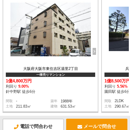
大阪府大阪市東住吉区湯里2丁目
兵
一棟売りマンション
1億4,800万円
1億8,500万
利回り
9.00%
利回り
5.56%
針中野駅 徒歩6分
園田駅 徒歩6
-
2LDK
間取
築年
1988年
間取
土地
211.83㎡
建物
631.53㎡
土地
290.67㎡
電話で問合わせ
メールで問合せ