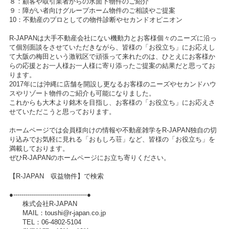
８：顧客や取引業者からの水面下物件のご紹介
９：障がい者向けグループホーム物件のご相談やご提案
10：不動産のプロとしての物件診断やセカンドオピニオン
R-JAPANは大手不動産会社にない機動力とお客様個々のニーズに沿っ
て個別面談をさせていただきながら、皆様の「お役立ち」にお応えし
て大阪の梅田という激戦区で頑張って来れたのは、ひとえにお客様か
らの応援とお一人様お一人様に寄り添ったご提案の結果だと思ってお
ります。
2017年には沖縄に店舗を開設し更なるお客様のニーズやセカンドハウ
スやリゾート物件のご紹介も可能になりました。
これからも大木より銘木を目指し、お客様の「お役立ち」にお応えさ
せていただこうと思っております。
ホームページでは会員様向けの情報や不動産雑学をR-JAPAN独自の切
り込みでお気軽に見れる「おもしろ荘」など、皆様の「お役立ち」を
満載しております。
ぜひR-JAPANのホームページにお立ち寄りください。
【R-JAPAN 収益物件】で検索
●------------------------------------●
株式会社R-JAPAN
MAIL：toushi@r-japan.co.jp
TEL：06-4802-5104