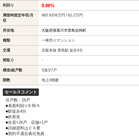
9.86%
利回り
満室時想定年収/月
985.9356万円 / 82.2万円
収
所在地
大阪府寝屋川市萱島信和町
種類
一棟売りマンション
交通
京阪本線 萱島駅 徒歩4分
-
間取り
構造/総戸数
S造/27戸
階数
地上4階建
セールスコメント
住戸数：26戸
■表面利回り9.86％
■駅徒歩4分
■鉄骨造
■住居×26戸、店舗×1戸
■詳細資料はＣＡ要
■契約不適合責任免責