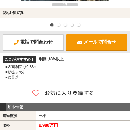
1/5
現地外観写真 -
電話で問合わせ
メールで問合せ
利回り8%以上
ここがおすすめ！
■表面利回り9.86％
■駅徒歩4分
■鉄骨造
基本情報
建物種別
一棟
9,990万円
価格