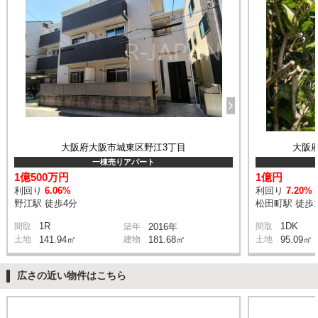
大阪府大阪市城東区野江3丁目
大阪
一棟売りアパート
1億500万円
1億円
利回り
6.06%
利回り
7.20%
野江駅 徒歩4分
松田町駅 徒歩
1R
1DK
間取
築年
2016年
間取
土地
141.94㎡
建物
181.68㎡
土地
95.09㎡
広さの近い物件はこちら