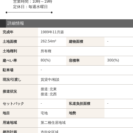
営業時間：10時～19時
定休日：毎週水曜日
●------------------------------------●
詳細情報
完成年
1989年11月築
262.54m²
-
土地面積
建物面積
土地権利
所有権
80(%)
300(%)
建ぺい率
容積率
-
駐車場
現況/引渡し
賃貸中/相談
接道: 北東
接道状況
接道: 北西
-
-
セットバック
私道負担面積
地目
宅地
地勢
用途地域
第二種住居地域
都市計画
市街化区域