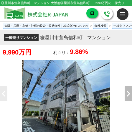
寝屋川市萱島信和町 マンション 大阪府寝屋川市萱島信和町 ｜9,990万円の一棟売りマンション｜投資物件や収益物件
大阪・兵庫・京都・沖縄の投資・収益物件｜株式会社R-JAPAN
>
物件検索
>
一棟売りマン
寝屋川市萱島信和町 マンション
一棟売りマンション
9.86%
9,990万円
利回り：