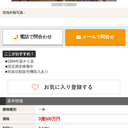
1/1
現地外観写真 -
電話で問合わせ
メールで問合せ
ここがおすすめ！
■1994年築ＲＣ造
■現況満室稼働中
■別途自動販売機収入あり
基本情報
建物種別
一棟
3億500万円
価格