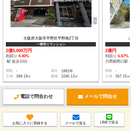
大阪府大阪市平野区平野南2丁目
一棟売りマンション
2億5,000万円
2億円
利回り
4.40%
利回り
6.67%
-駅 徒歩10分
川西能勢口駅 
-
-
間取
築年
1991年
間取
土地
349.19㎡
建物
1046.13㎡
土地
567.15㎡
電話で問合わせ
メールで問合せ
LINEで送る
お気に入りに登録する
メールで送る