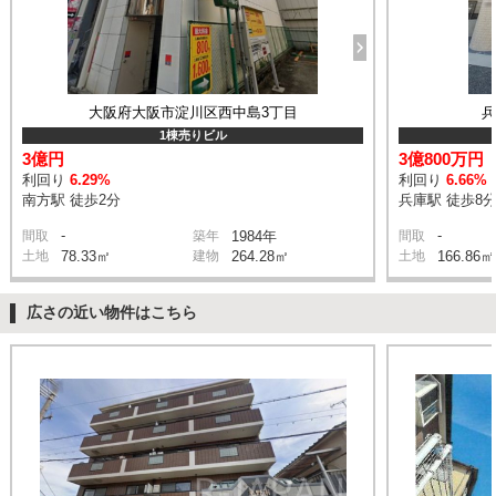
大阪府大阪市淀川区西中島3丁目
1棟売りビル
3億円
3億800万円
利回り
6.29%
利回り
6.66%
南方駅 徒歩2分
兵庫駅 徒歩8
-
-
間取
築年
1984年
間取
土地
78.33㎡
建物
264.28㎡
土地
166.86㎡
広さの近い物件はこちら