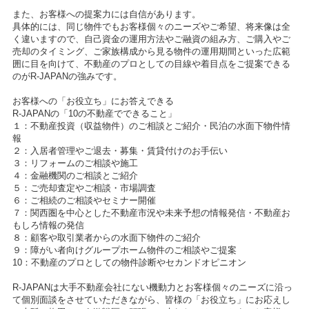
また、お客様への提案力には自信があります。
具体的には、同じ物件でもお客様個々のニーズやご希望、将来像は全
く違いますので、自己資金の運用方法やご融資の組み方、ご購入やご
売却のタイミング、ご家族構成から見る物件の運用期間といった広範
囲に目を向けて、不動産のプロとしての目線や着目点をご提案できる
のがR-JAPANの強みです。
お客様への「お役立ち」にお答えできる
R-JAPANの「10の不動産でできること」
１：不動産投資（収益物件）のご相談とご紹介・民泊の水面下物件情
報
２：入居者管理やご退去・募集・賃貸付けのお手伝い
３：リフォームのご相談や施工
４：金融機関のご相談とご紹介
５：ご売却査定やご相談・市場調査
６：ご相続のご相談やセミナー開催
７：関西圏を中心とした不動産市況や未来予想の情報発信・不動産お
もしろ情報の発信
８：顧客や取引業者からの水面下物件のご紹介
９：障がい者向けグループホーム物件のご相談やご提案
10：不動産のプロとしての物件診断やセカンドオピニオン
R-JAPANは大手不動産会社にない機動力とお客様個々のニーズに沿っ
て個別面談をさせていただきながら、皆様の「お役立ち」にお応えし