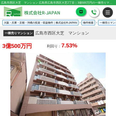
広島市西区大芝 マンション 広島県広島市西区大芝2丁目｜3億500万円の一棟売りマンション｜投資物件や収益物件
大阪・兵庫・京都・沖縄の投資・収益物件｜株式会社R-JAPAN
>
物件検索
>
一棟売りマン
広島市西区大芝 マンション
一棟売りマンション
7.53%
3億500万円
利回り：