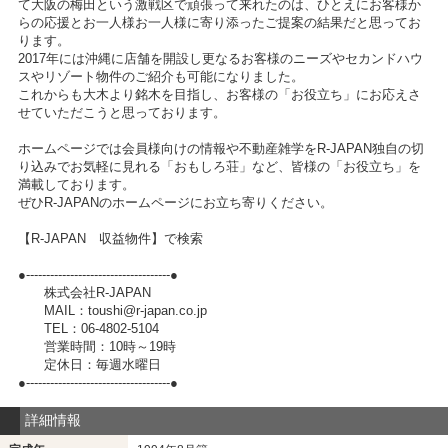
て大阪の梅田という激戦区で頑張って来れたのは、ひとえにお客様か
らの応援とお一人様お一人様に寄り添ったご提案の結果だと思ってお
ります。
2017年には沖縄に店舗を開設し更なるお客様のニーズやセカンドハウ
スやリゾート物件のご紹介も可能になりました。
これからも大木より銘木を目指し、お客様の「お役立ち」にお応えさ
せていただこうと思っております。
ホームページでは会員様向けの情報や不動産雑学をR-JAPAN独自の切
り込みでお気軽に見れる「おもしろ荘」など、皆様の「お役立ち」を
満載しております。
ぜひR-JAPANのホームページにお立ち寄りください。
【R-JAPAN 収益物件】で検索
●------------------------------------●
株式会社R-JAPAN
MAIL：toushi@r-japan.co.jp
TEL：06-4802-5104
営業時間：10時～19時
定休日：毎週水曜日
●------------------------------------●
詳細情報