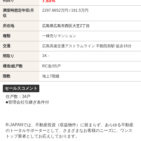
7.53%
利回り
満室時想定年収/月
2297.9652万円 / 191.5万円
収
所在地
広島県広島市西区大芝2丁目
種類
一棟売りマンション
交通
広島高速交通アストラムライン 不動院前駅 徒歩16分
1K -
間取り
構造/総戸数
RC造/35戸
階数
地上7階建
セールスコメント
住戸数：34戸
■管理会社引継ぎ条件付
R-JAPANでは、不動産投資（収益物件）に留まらず、あらゆる不動産
のトータルサポーターとして、さまざまなお客様のニーズに、ワンス
トップ業者としてお応えしております。