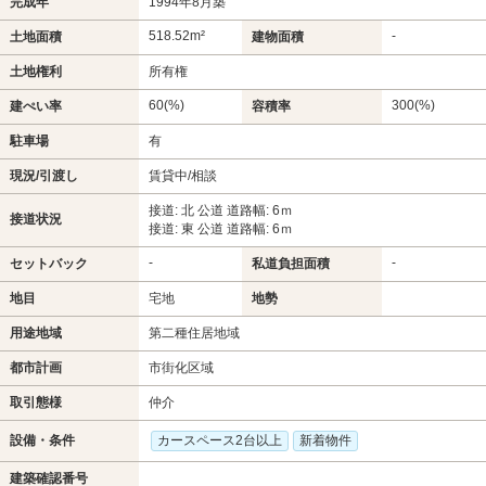
完成年
1994年8月築
518.52m²
-
土地面積
建物面積
土地権利
所有権
60(%)
300(%)
建ぺい率
容積率
駐車場
有
現況/引渡し
賃貸中/相談
接道: 北 公道 道路幅: 6ｍ
接道状況
接道: 東 公道 道路幅: 6ｍ
-
-
セットバック
私道負担面積
地目
宅地
地勢
用途地域
第二種住居地域
都市計画
市街化区域
取引態様
仲介
設備・条件
カースペース2台以上
新着物件
建築確認番号