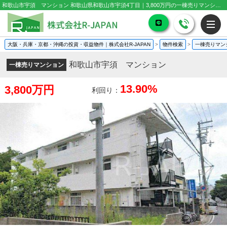
和歌山市宇須 マンション 和歌山県和歌山市宇須4丁目｜3,800万円の一棟売りマンション｜投資物件や収益物件
大阪・兵庫・京都・沖縄の投資・収益物件｜株式会社R-JAPAN
>
物件検索
>
一棟売りマン
和歌山市宇須 マンション
一棟売りマンション
13.90%
3,800万円
利回り：