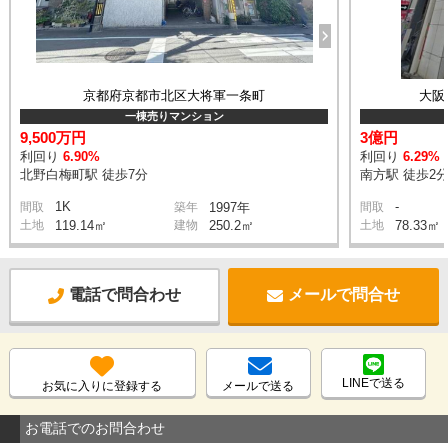
京都府京都市北区大将軍一条町
大阪
一棟売りマンション
9,500万円
3億円
利回り
6.90%
利回り
6.29%
北野白梅町駅 徒歩7分
南方駅 徒歩2
1K
-
間取
築年
1997年
間取
土地
119.14㎡
建物
250.2㎡
土地
78.33㎡
電話で問合わせ
メールで問合せ
LINEで送る
お気に入りに登録する
メールで送る
お電話でのお問合わせ