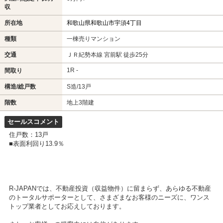
収
所在地
和歌山県和歌山市宇須4丁目
種類
一棟売りマンション
交通
ＪＲ紀勢本線 宮前駅 徒歩25分
1R -
間取り
構造/総戸数
S造/13戸
階数
地上3階建
セールスコメント
住戸数：13戸
■表面利回り13.9％
R-JAPANでは、不動産投資（収益物件）に留まらず、あらゆる不動産
のトータルサポーターとして、さまざまなお客様のニーズに、ワンス
トップ業者としてお応えしております。