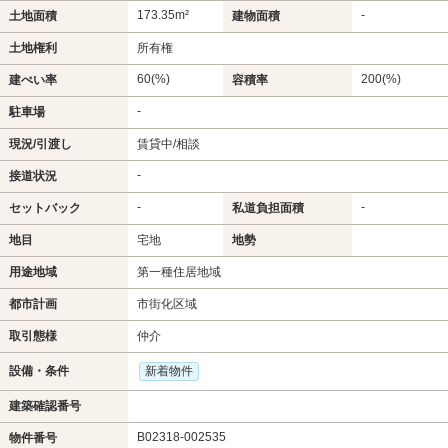
173.35m²
-
土地面積
建物面積
土地権利
所有権
60(%)
200(%)
建ぺい率
容積率
-
駐車場
現況/引渡し
賃貸中/相談
-
接道状況
-
-
セットバック
私道負担面積
地目
宅地
地勢
用途地域
第一種住居地域
都市計画
市街化区域
取引態様
仲介
設備・条件
新着物件
建築確認番号
B02318-002535
物件番号