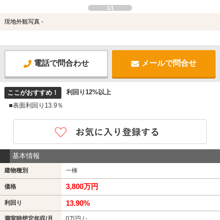
1/1
現地外観写真 -
電話で問合わせ
メールで問合せ
利回り12%以上
ここがおすすめ！
■表面利回り13.9％
基本情報
建物種別
一棟
3,800万円
価格
13.90%
利回り
満室時想定年収/月
0万円 / -