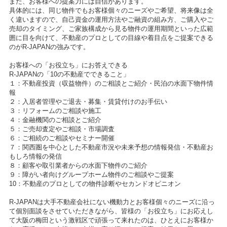
また、お客様への提案力には自信があります。
具体的には、同じ物件でもお客様個々のニーズやご希望、将来像は全
く違いますので、自己資金の運用方法やご融資の組み方、ご購入やご
売却のタイミング、ご家族構成から見る物件の運用期間といった広範
囲に目を向けて、不動産のプロとしての目線や着目点をご提案できる
のがR-JAPANの強みです。
お客様への「お役立ち」にお答えできる
R-JAPANの「10の不動産でできること」
１：不動産投資（収益物件）のご相談とご紹介・民泊の水面下物件情
報
２：入居者管理やご退去・募集・賃貸付けのお手伝い
３：リフォームのご相談や施工
４：金融機関のご相談とご紹介
５：ご売却査定やご相談・市場調査
６：ご相続のご相談やセミナー開催
７：関西圏を中心とした不動産市況や未来予想の情報発信・不動産お
もしろ情報の発信
８：顧客や取引業者からの水面下物件のご紹介
９：障がい者向けグループホーム物件のご相談やご提案
10：不動産のプロとしての物件診断やセカンドオピニオン
R-JAPANは大手不動産会社にない機動力とお客様個々のニーズに沿っ
て個別面談をさせていただきながら、皆様の「お役立ち」にお応えし
て大阪の梅田という激戦区で頑張って来れたのは、ひとえにお客様か