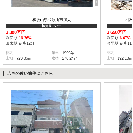
和歌山県和歌山市加太
大阪
一棟売りアパート
3,380万円
3,650万円
利回り
16.36%
利回り
6.67%
加太駅 徒歩12分
今里駅 徒歩11
-
-
間取
築年
1999年
間取
土地
723.36㎡
建物
278.24㎡
土地
192.13㎡
広さの近い物件はこちら