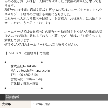
らの応援とお一人様お一人様に寄り添ったご提案の結果だと思ってお
ります。
2017年には沖縄に店舗を開設し更なるお客様のニーズやセカンドハウ
スやリゾート物件のご紹介も可能になりました。
これからも大木より銘木を目指し、お客様の「お役立ち」にお応えさ
せていただこうと思っております。
ホームページでは会員様向けの情報や不動産雑学をR-JAPAN独自の切
り込みでお気軽に見れる「おもしろ荘」など、皆様の「お役立ち」を
満載しております。
ぜひR-JAPANのホームページにお立ち寄りください。
【R-JAPAN 収益物件】で検索
●------------------------------------●
株式会社R-JAPAN
MAIL：toushi@r-japan.co.jp
TEL：06-4802-5104
営業時間：10時～19時
定休日：毎週水曜日
●------------------------------------●
詳細情報
完成年
1989年3月築