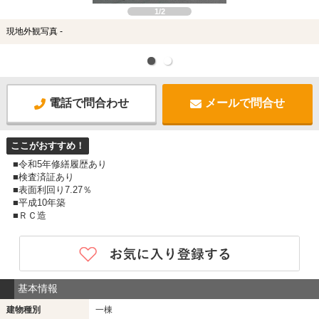
1/2
現地外観写真 -
電話で問合わせ
メールで問合せ
ここがおすすめ！
■令和5年修繕履歴あり
■検査済証あり
■表面利回り7.27％
■平成10年築
■ＲＣ造
基本情報
建物種別
一棟