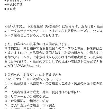
■表面利回り7.27％
■平成10年築
■ＲＣ造
R-JAPANでは、不動産投資（収益物件）に留まらず、あらゆる不動産
のトータルサポーターとして、さまざまなお客様のニーズに、ワンス
トップ業者としてお応えしております。
また、お客様への提案力には自信があります。
具体的には、同じ物件でもお客様個々のニーズやご希望、将来像は全
く違いますので、自己資金の運用方法やご融資の組み方、ご購入やご
売却のタイミング、ご家族構成から見る物件の運用期間といった広範
囲に目を向けて、不動産のプロとしての目線や着目点をご提案できる
のがR-JAPANの強みです。
お客様への「お役立ち」にお答えできる
R-JAPANの「10の不動産でできること」
１：不動産投資（収益物件）のご相談とご紹介・民泊の水面下物件情
報
２：入居者管理やご退去・募集・賃貸付けのお手伝い
３：リフォームのご相談や施工
４：金融機関のご相談とご紹介
５：ご売却査定やご相談・市場調査