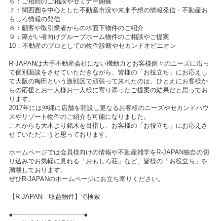
６：ご相続のご相談やセミナー開催
７：関西圏を中心とした不動産市況や未来予想の情報発信・不動産お
もしろ情報の発信
８：顧客や取引業者からの水面下物件のご紹介
９：障がい者向けグループホーム物件のご相談やご提案
10：不動産のプロとしての物件診断やセカンドオピニオン
R-JAPANは大手不動産会社にない機動力とお客様個々のニーズに沿っ
て個別面談をさせていただきながら、皆様の「お役立ち」にお応えし
て大阪の梅田という激戦区で頑張って来れたのは、ひとえにお客様か
らの応援とお一人様お一人様に寄り添ったご提案の結果だと思ってお
ります。
2017年には沖縄に店舗を開設し更なるお客様のニーズやセカンドハウ
スやリゾート物件のご紹介も可能になりました。
これからも大木より銘木を目指し、お客様の「お役立ち」にお応えさ
せていただこうと思っております。
ホームページでは会員様向けの情報や不動産雑学をR-JAPAN独自の切
り込みでお気軽に見れる「おもしろ荘」など、皆様の「お役立ち」を
満載しております。
ぜひR-JAPANのホームページにお立ち寄りください。
【R-JAPAN 収益物件】で検索
●------------------------------------●