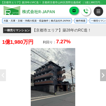
【京都市エリア】築28年のRC造！ 京都府京都市山科区西野左義長町 ｜1億1,980万円の一棟売りマンション｜投資物件や収益物件
大阪・兵庫・京都・沖縄の投資・収益物件｜株式会社R-JAPAN
>
物件検索
>
一棟売りマン
【京都市エリア】築28年のRC造！
一棟売りマンション
7.27%
1億1,980万円
利回り：