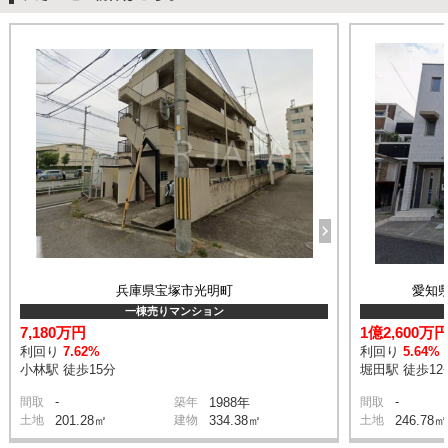
兵庫県宝塚市光明町
愛知
一棟売りマンション
7,180万円
1億2,600万
利回り
7.62%
利回り
5.64%
小林駅 徒歩15分
堀田駅 徒歩12
-
-
間取
築年
1988年
間取
土地
201.28㎡
建物
334.38㎡
土地
246.78㎡