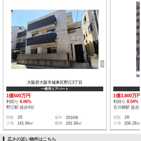
大阪府大阪市城東区野江3丁目
一棟売りアパート
1億500万円
1億3,800万
利回り
6.06%
利回り
8.54%
野江駅 徒歩4分
古川橋駅 徒歩1
1R
1R
間取
築年
2016年
間取
土地
141.94㎡
建物
181.68㎡
土地
206.28㎡
広さの近い物件はこちら