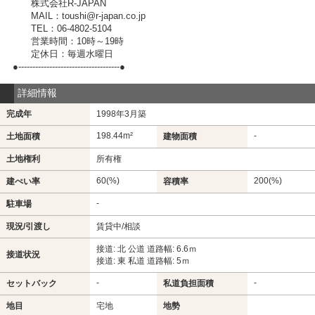
株式会社R-JAPAN
MAIL：toushi@r-japan.co.jp
TEL：06-4802-5104
営業時間：10時～19時
定休日：毎週水曜日
●------------------------------------●
詳細情報
完成年
1998年3月築
198.44m²
-
土地面積
建物面積
土地権利
所有権
60(%)
200(%)
建ぺい率
容積率
-
駐車場
現況/引渡し
賃貸中/相談
接道: 北 公道 道路幅: 6.6ｍ
接道状況
接道: 東 私道 道路幅: 5ｍ
-
-
セットバック
私道負担面積
地目
宅地
地勢