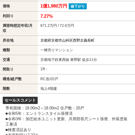
1億1,980万円
価格
値下がり
7.27%
利回り
満室時想定年収/月
871.2万円 / 72.6万円
収
所在地
京都府京都市山科区西野左義長町
種類
一棟売りマンション
交通
京都地下鉄東西線 東野駅 徒歩11分
1R -
間取り
構造/総戸数
RC造/20戸
階数
地上4階建
セールスコメント
専有面積：18.00m2～18.00m2 住戸数：20戸
■令和5年：エントランスタイル張替済
■令和3年：加圧給水ユニット更新、共用部長尺シート張替、外装塗装
工事済
■検査済証あり