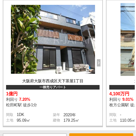
大阪府大阪市西成区天下茶屋1丁目
一棟売りアパート
1億円
4,100万円
利回り
7.20%
利回り
9.01%
松田町駅 徒歩1分
枚方公園駅 徒
1DK
-
間取
築年
2020年
間取
土地
95.09㎡
建物
179.25㎡
土地
110.05㎡