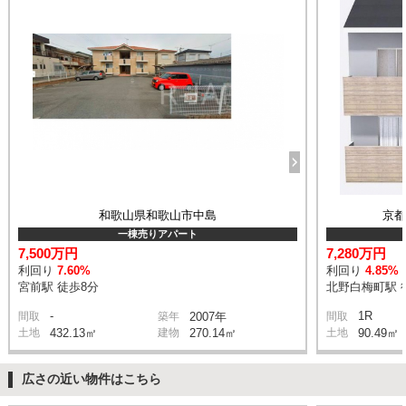
和歌山県和歌山市中島
京
一棟売りアパート
7,500万円
7,280万円
利回り
7.60%
利回り
4.85%
宮前駅 徒歩8分
北野白梅町駅 
-
1R
間取
築年
2007年
間取
土地
432.13㎡
建物
270.14㎡
土地
90.49㎡
広さの近い物件はこちら