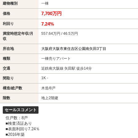
建物種別
一棟
7,700万円
価格
7.24%
利回り
満室時想定年収/月
557.64万円 / 46.5万円
収
所在地
大阪府大阪市東住吉区公園南矢田3丁目
種類
一棟売りアパート
交通
近鉄南大阪線 矢田駅 徒歩14分
1K -
間取り
構造/総戸数
木造/8戸
階数
地上2階建
セールスコメント
住戸数：8戸
■検査済証あり
■表面利回り7.24％
■2016年築