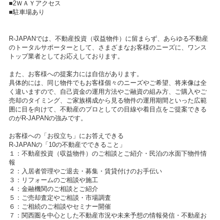
■2ＷＡＹアクセス
■駐車場あり
R-JAPANでは、不動産投資（収益物件）に留まらず、あらゆる不動産
のトータルサポーターとして、さまざまなお客様のニーズに、ワンス
トップ業者としてお応えしております。
また、お客様への提案力には自信があります。
具体的には、同じ物件でもお客様個々のニーズやご希望、将来像は全
く違いますので、自己資金の運用方法やご融資の組み方、ご購入やご
売却のタイミング、ご家族構成から見る物件の運用期間といった広範
囲に目を向けて、不動産のプロとしての目線や着目点をご提案できる
のがR-JAPANの強みです。
お客様への「お役立ち」にお答えできる
R-JAPANの「10の不動産でできること」
１：不動産投資（収益物件）のご相談とご紹介・民泊の水面下物件情
報
２：入居者管理やご退去・募集・賃貸付けのお手伝い
３：リフォームのご相談や施工
４：金融機関のご相談とご紹介
５：ご売却査定やご相談・市場調査
６：ご相続のご相談やセミナー開催
７：関西圏を中心とした不動産市況や未来予想の情報発信・不動産お