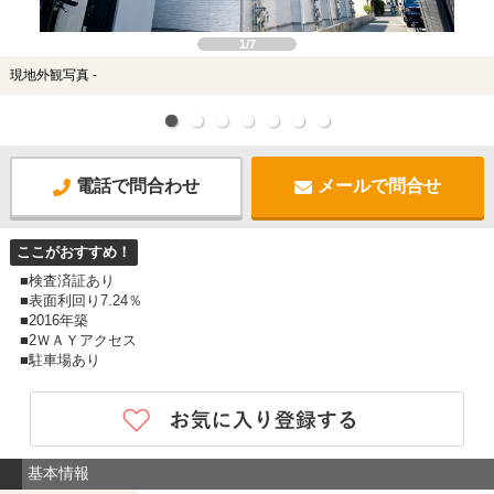
1/7
現地外観写真 -
電話で問合わせ
メールで問合せ
ここがおすすめ！
■検査済証あり
■表面利回り7.24％
■2016年築
■2ＷＡＹアクセス
■駐車場あり
基本情報