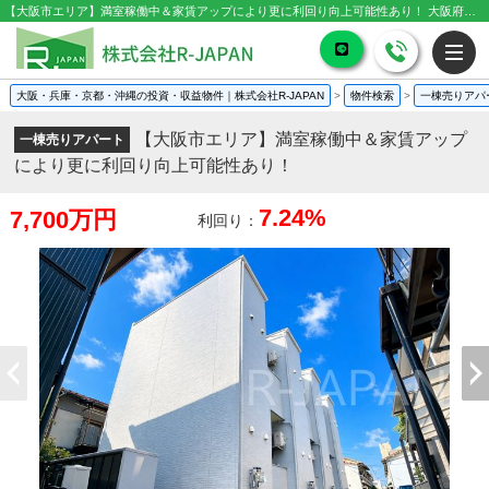
【大阪市エリア】満室稼働中＆家賃アップにより更に利回り向上可能性あり！ 大阪府大阪市東住吉区公園南矢田3丁目｜7,700万円の一棟売りアパート｜投資物件や収益物件
大阪・兵庫・京都・沖縄の投資・収益物件｜株式会社R-JAPAN
>
物件検索
>
一棟売りアパ
【大阪市エリア】満室稼働中＆家賃アップ
一棟売りアパート
により更に利回り向上可能性あり！
7.24%
7,700万円
利回り：