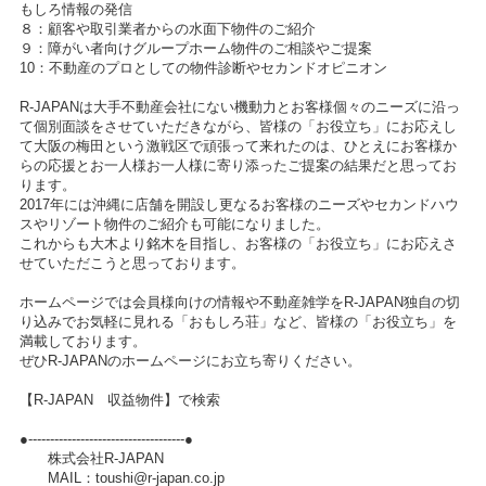
もしろ情報の発信
８：顧客や取引業者からの水面下物件のご紹介
９：障がい者向けグループホーム物件のご相談やご提案
10：不動産のプロとしての物件診断やセカンドオピニオン
R-JAPANは大手不動産会社にない機動力とお客様個々のニーズに沿っ
て個別面談をさせていただきながら、皆様の「お役立ち」にお応えし
て大阪の梅田という激戦区で頑張って来れたのは、ひとえにお客様か
らの応援とお一人様お一人様に寄り添ったご提案の結果だと思ってお
ります。
2017年には沖縄に店舗を開設し更なるお客様のニーズやセカンドハウ
スやリゾート物件のご紹介も可能になりました。
これからも大木より銘木を目指し、お客様の「お役立ち」にお応えさ
せていただこうと思っております。
ホームページでは会員様向けの情報や不動産雑学をR-JAPAN独自の切
り込みでお気軽に見れる「おもしろ荘」など、皆様の「お役立ち」を
満載しております。
ぜひR-JAPANのホームページにお立ち寄りください。
【R-JAPAN 収益物件】で検索
●------------------------------------●
株式会社R-JAPAN
MAIL：toushi@r-japan.co.jp