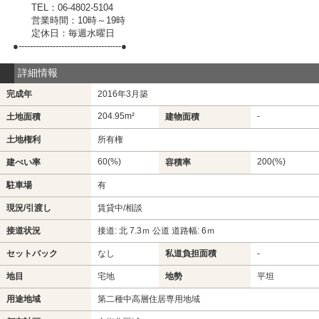
TEL：06-4802-5104
営業時間：10時～19時
定休日：毎週水曜日
●------------------------------------●
詳細情報
完成年
2016年3月築
204.95m²
-
土地面積
建物面積
土地権利
所有権
60(%)
200(%)
建ぺい率
容積率
駐車場
有
現況/引渡し
賃貸中/相談
接道状況
接道: 北 7.3ｍ 公道 道路幅: 6ｍ
セットバック
なし
私道負担面積
-
地目
宅地
地勢
平坦
用途地域
第二種中高層住居専用地域