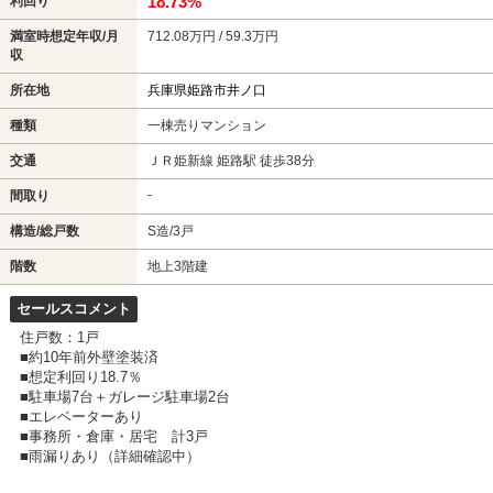
18.73%
利回り
満室時想定年収/月
712.08万円 / 59.3万円
収
所在地
兵庫県姫路市井ノ口
種類
一棟売りマンション
交通
ＪＲ姫新線 姫路駅 徒歩38分
-
間取り
構造/総戸数
S造/3戸
階数
地上3階建
セールスコメント
住戸数：1戸
■約10年前外壁塗装済
■想定利回り18.7％
■駐車場7台＋ガレージ駐車場2台
■エレベーターあり
■事務所・倉庫・居宅 計3戸
■雨漏りあり（詳細確認中）