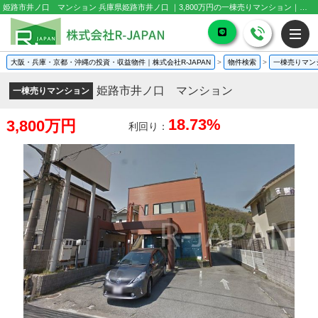
姫路市井ノ口 マンション 兵庫県姫路市井ノ口 ｜3,800万円の一棟売りマンション｜投資物件や収益物件
大阪・兵庫・京都・沖縄の投資・収益物件｜株式会社R-JAPAN
>
物件検索
>
一棟売りマン
姫路市井ノ口 マンション
一棟売りマンション
18.73%
3,800万円
利回り：