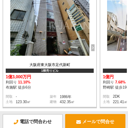
大阪府東大阪市足代新町
1棟売りビル
1億3,000万円
1億円
利回り
11.10%
利回り
7.68%
布施駅 徒歩6分
野崎駅 徒歩19
-
2DK
間取
築年
1986年
間取
土地
123.30㎡
建物
432.35㎡
土地
221.41㎡
電話で問合わせ
メールで問合せ