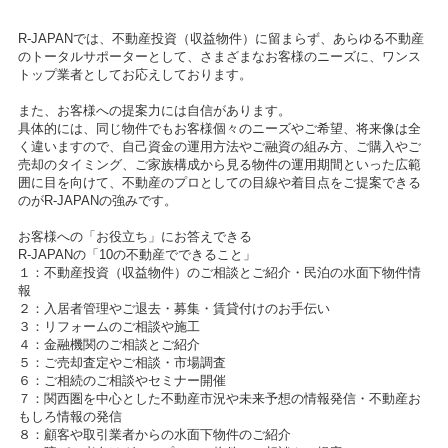
R-JAPANでは、不動産投資（収益物件）に留まらず、あらゆる不動産
のトータルサポーターとして、さまざまなお客様のニーズに、ワンス
トップ業者としてお応えしております。
また、お客様への提案力には自信があります。
具体的には、同じ物件でもお客様個々のニーズやご希望、将来像は全
く違いますので、自己資金の運用方法やご融資の組み方、ご購入やご
売却のタイミング、ご家族構成から見る物件の運用期間といった広範
囲に目を向けて、不動産のプロとしての目線や着目点をご提案できる
のがR-JAPANの強みです。
お客様への「お役立ち」にお答えできる
R-JAPANの「10の不動産でできること」
１：不動産投資（収益物件）のご相談とご紹介・民泊の水面下物件情
報
２：入居者管理やご退去・募集・賃貸付けのお手伝い
３：リフォームのご相談や施工
４：金融機関のご相談とご紹介
５：ご売却査定やご相談・市場調査
６：ご相続のご相談やセミナー開催
７：関西圏を中心とした不動産市況や未来予想の情報発信・不動産お
もしろ情報の発信
８：顧客や取引業者からの水面下物件のご紹介