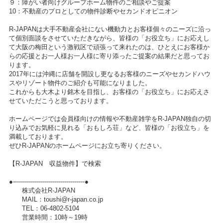
９：障がい者向けグループホーム物件のご相談やご提案
10：不動産のプロとしての物件診断やセカンドオピニオン
R-JAPANは大手不動産会社にない機動力とお客様個々のニーズに沿っ
て個別面談をさせていただきながら、皆様の「お役立ち」にお応えし
て大阪の梅田という激戦区で頑張って来れたのは、ひとえにお客様か
らの応援とお一人様お一人様に寄り添ったご提案の結果だと思ってお
ります。
2017年には沖縄に店舗を開設し更なるお客様のニーズやセカンドハウ
スやリゾート物件のご紹介も可能になりました。
これからも大木より銘木を目指し、お客様の「お役立ち」にお応えさ
せていただこうと思っております。
ホームページでは会員様向けの情報や不動産雑学をR-JAPAN独自の切
り込みでお気軽に見れる「おもしろ荘」など、皆様の「お役立ち」を
満載しております。
ぜひR-JAPANのホームページにお立ち寄りください。
【R-JAPAN 収益物件】で検索
●------------------------------------●
株式会社R-JAPAN
MAIL：toushi@r-japan.co.jp
TEL：06-4802-5104
営業時間：10時～19時