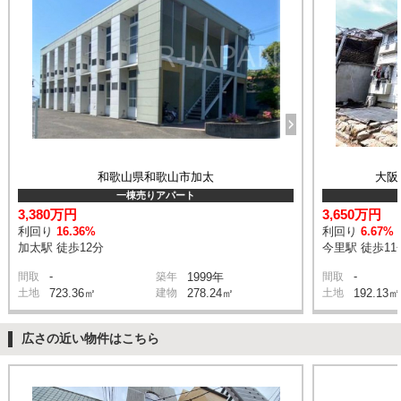
和歌山県和歌山市加太
大阪
一棟売りアパート
3,380万円
3,650万円
利回り
16.36%
利回り
6.67%
加太駅 徒歩12分
今里駅 徒歩11
-
-
間取
築年
1999年
間取
土地
723.36㎡
建物
278.24㎡
土地
192.13㎡
広さの近い物件はこちら