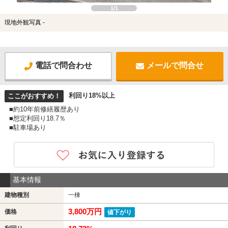
1/1
現地外観写真 -
電話で問合わせ
メールで問合せ
利回り18%以上
ここがおすすめ！
■約10年前修繕履歴あり
■想定利回り18.7％
■駐車場あり
基本情報
建物種別
一棟
3,800万円
価格
値下がり