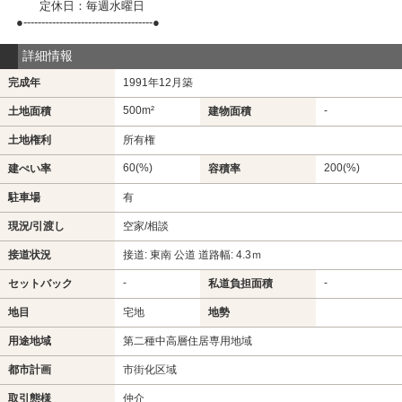
定休日：毎週水曜日
●------------------------------------●
詳細情報
完成年
1991年12月築
500m²
-
土地面積
建物面積
土地権利
所有権
60(%)
200(%)
建ぺい率
容積率
駐車場
有
現況/引渡し
空家/相談
接道状況
接道: 東南 公道 道路幅: 4.3ｍ
-
-
セットバック
私道負担面積
地目
宅地
地勢
用途地域
第二種中高層住居専用地域
都市計画
市街化区域
取引態様
仲介