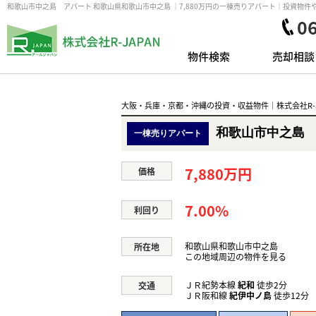
和歌山市中之島 アパート 和歌山県和歌山市中之島 ｜7,880万円の一棟売りアパート｜投資物件
0
物件検索
売却相談
大阪・兵庫・京都・沖縄の投資・収益物件｜株式会社R-J
和歌山市中之島
一棟売りアパート
7,880万円
価格
7.00%
利回り
和歌山県和歌山市中之島
所在地
この地域周辺の物件を見る
ＪＲ紀勢本線
紀和
徒歩2分
交通
ＪＲ阪和線
紀伊中ノ島
徒歩12分