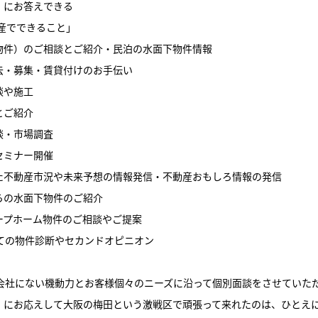
」にお答えできる
不動産でできること」
物件）のご相談とご紹介・民泊の水面下物件情報
去・募集・賃貸付けのお手伝い
談や施工
とご紹介
談・市場調査
セミナー開催
た不動産市況や未来予想の情報発信・不動産おもしろ情報の発信
らの水面下物件のご紹介
ープホーム物件のご相談やご提案
しての物件診断やセカンドオピニオン
動産会社にない機動力とお客様個々のニーズに沿って個別面談をさせていた
」にお応えして大阪の梅田という激戦区で頑張って来れたのは、ひとえ