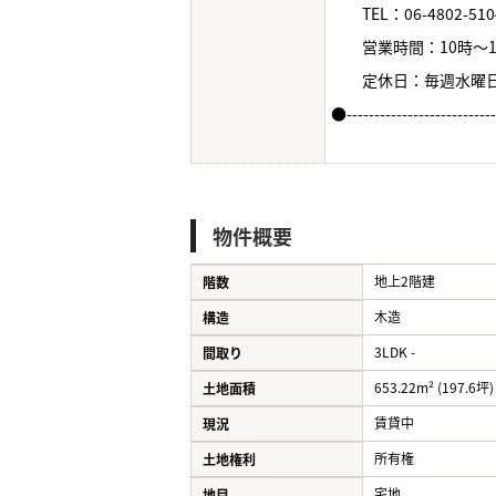
TEL：06-4802-510
営業時間：10時～1
定休日：毎週水曜
●--------------------------
物件概要
地上2階建
階数
木造
構造
3LDK -
間取り
653.22m² (197.6坪)
土地面積
賃貸中
現況
所有権
土地権利
宅地
地目