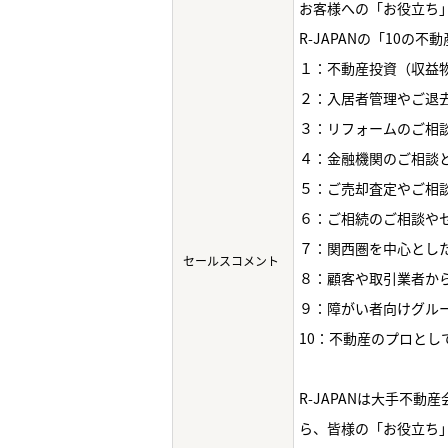
お客様への「お役立ち
R-JAPANの「10の
１：不動産投資（収益
２：入居者管理やご退
３：リフォームのご相
４：金融機関のご相談
５：ご売却査定やご相
６：ご相続のご相談や
７：関西圏を中心とし
セールスコメント
８：顧客や取引業者か
９：障がい者向けグル
10：不動産のプロと
R-JAPANは大手不
ら、皆様の「お役立ち