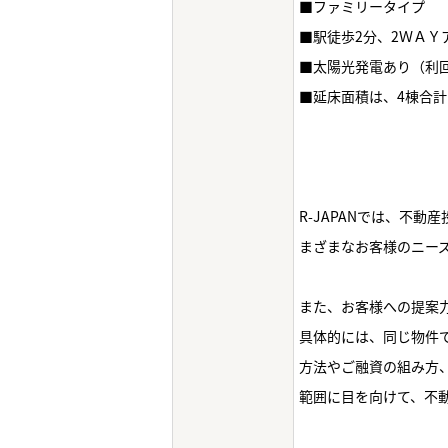
■ファミリータイプ
■駅徒歩2分、2ＷＡＹ
■太陽光発電あり（利
■延床面積は、4棟合計
R-JAPANでは、不
まざまなお客様のニー
また、お客様への提案
具体的には、同じ物件
方法やご融資の組み方
範囲に目を向けて、不動