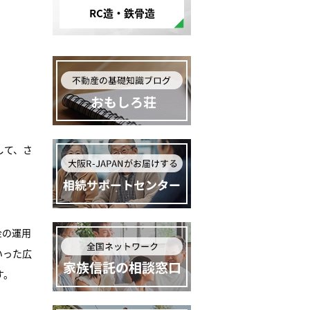
RC造・鉄骨造
して、さ
金の運用
いった広
す。