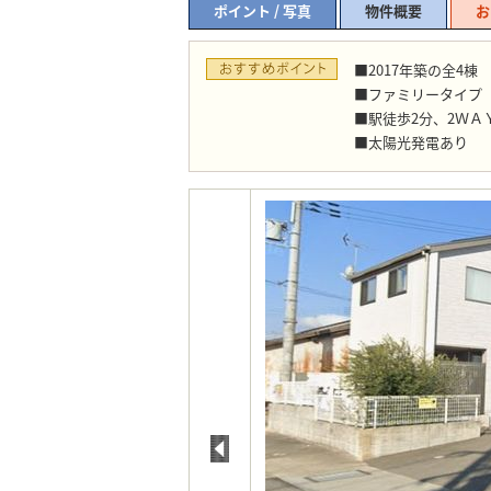
ポイント / 写真
物件概要
お
■2017年築の全4棟
■ファミリータイプ
■駅徒歩2分、2ＷＡ
■太陽光発電あり