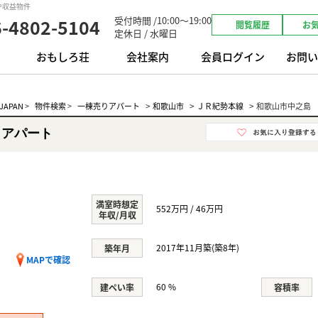
や収益物件
受付時間 /10:00～19:00
6-4802-5104
閲覧履歴
お
定休日 / 水曜日
おもしろ荘
会社案内
会員ログイン
お問い
>
>
>
APAN
>
物件検索
>
一棟売りアパート
和歌山市
ＪＲ紀勢本線
和歌山市中之島
 アパート
満室時想定
552万円 / 46万円
年収/月収
2017年11月築(築8年)
築年月
MAPで確認
60 %
建ぺい率
容積率