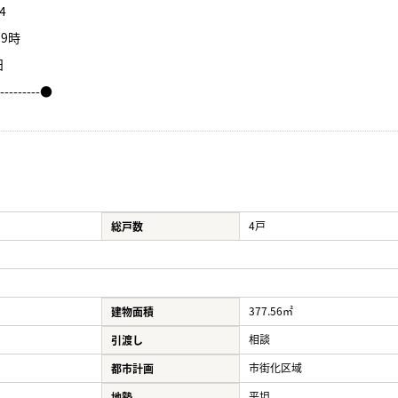
4
9時
日
----------●
4戸
総戸数
377.56㎡
建物面積
相談
引渡し
市街化区域
都市計画
平坦
地勢