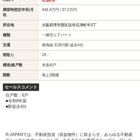
満室時想定年収/月
446.4万円 / 37.2万円
収
所在地
大阪府堺市西区浜寺石津町中3丁
種類
一棟売りアパート
交通
南海線 石津川駅 徒歩4分
1K -
間取り
構造/総戸数
木造/6戸
階数
地上3階建
セールスコメント
住戸数：6戸
■令和8年築
■駅徒歩4分
R-JAPANでは、不動産投資（収益物件）に留まらず、あらゆる不動産