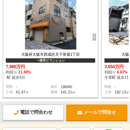
大阪府大阪市西成区天下茶屋1丁目
大阪
一棟売りマンション
7,980万円
3,650万円
利回り
11.40%
利回り
6.67%
-駅 徒歩5分
今里駅 徒歩11
-
-
間取
築年
1984年
間取
土地
61.47㎡
建物
141.21㎡
土地
192.13㎡
電話で問合わせ
メールで問合せ