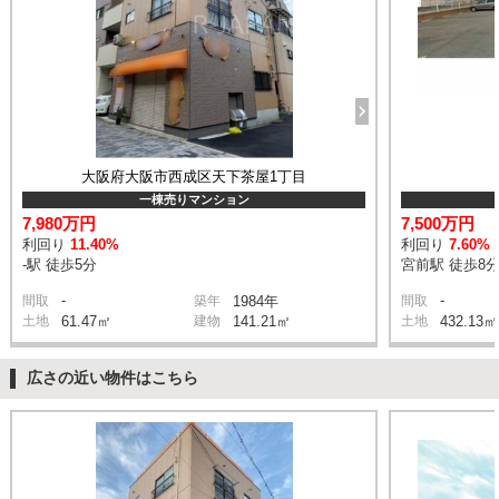
大阪府大阪市西成区天下茶屋1丁目
一棟売りマンション
7,980万円
7,500万円
利回り
11.40%
利回り
7.60%
-駅 徒歩5分
宮前駅 徒歩8
-
-
間取
築年
1984年
間取
土地
61.47㎡
建物
141.21㎡
土地
432.13㎡
広さの近い物件はこちら