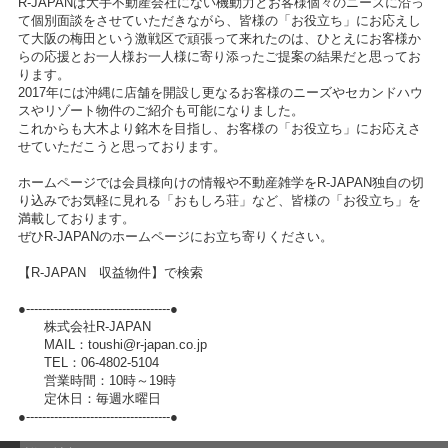
R-JAPANは大手不動産会社にない機動力とお客様個々のニーズに沿っ
て個別面談をさせていただきながら、皆様の「お役立ち」にお応えし
て大阪の梅田という激戦区で頑張って来れたのは、ひとえにお客様か
らの応援とお一人様お一人様に寄り添ったご提案の結果だと思ってお
ります。
2017年には沖縄に店舗を開設し更なるお客様のニーズやセカンドハウ
スやリゾート物件のご紹介も可能になりました。
これからも大木より銘木を目指し、お客様の「お役立ち」にお応えさ
せていただこうと思っております。
ホームページでは会員様向けの情報や不動産雑学をR-JAPAN独自の切
り込みでお気軽に見れる「おもしろ荘」など、皆様の「お役立ち」を
満載しております。
ぜひR-JAPANのホームページにお立ち寄りください。
【R-JAPAN 収益物件】で検索
●------------------------------------●
株式会社R-JAPAN
MAIL：toushi@r-japan.co.jp
TEL：06-4802-5104
営業時間：10時～19時
定休日：毎週水曜日
●------------------------------------●