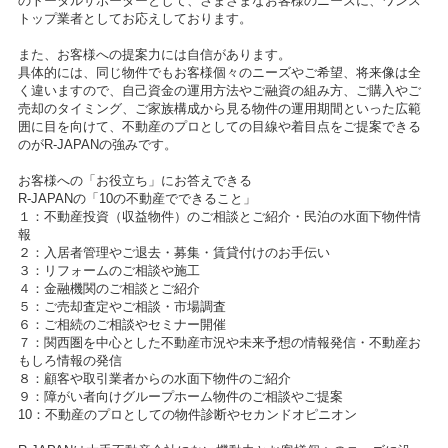
のトータルサポーターとして、さまざまなお客様のニーズに、ワンス
トップ業者としてお応えしております。
また、お客様への提案力には自信があります。
具体的には、同じ物件でもお客様個々のニーズやご希望、将来像は全
く違いますので、自己資金の運用方法やご融資の組み方、ご購入やご
売却のタイミング、ご家族構成から見る物件の運用期間といった広範
囲に目を向けて、不動産のプロとしての目線や着目点をご提案できる
のがR-JAPANの強みです。
お客様への「お役立ち」にお答えできる
R-JAPANの「10の不動産でできること」
１：不動産投資（収益物件）のご相談とご紹介・民泊の水面下物件情
報
２：入居者管理やご退去・募集・賃貸付けのお手伝い
３：リフォームのご相談や施工
４：金融機関のご相談とご紹介
５：ご売却査定やご相談・市場調査
６：ご相続のご相談やセミナー開催
７：関西圏を中心とした不動産市況や未来予想の情報発信・不動産お
もしろ情報の発信
８：顧客や取引業者からの水面下物件のご紹介
９：障がい者向けグループホーム物件のご相談やご提案
10：不動産のプロとしての物件診断やセカンドオピニオン