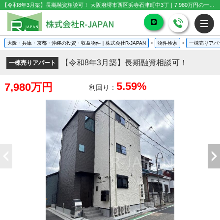
【令和8年3月築】長期融資相談可！ 大阪府堺市西区浜寺石津町中3丁｜7,980万円の一棟売りアパート｜投資物件や収益物件
大阪・兵庫・京都・沖縄の投資・収益物件｜株式会社R-JAPAN
>
物件検索
>
一棟売りアパ
【令和8年3月築】長期融資相談可！
一棟売りアパート
5.59%
7,980万円
利回り：