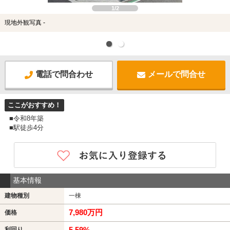
1/2
現地外観写真 -
電話で問合わせ
メールで問合せ
ここがおすすめ！
■令和8年築
■駅徒歩4分
基本情報
建物種別
一棟
7,980万円
価格
5.59%
利回り