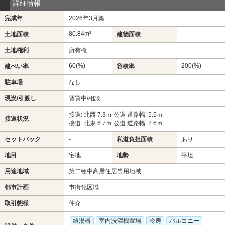
詳細情報
完成年
2026年3月築
80.84m²
-
土地面積
建物面積
土地権利
所有権
60(%)
200(%)
建ぺい率
容積率
駐車場
なし
現況/引渡し
賃貸中/相談
接道: 北西 7.3ｍ 公道 道路幅: 5.5ｍ
接道状況
接道: 北東 6.7ｍ 公道 道路幅: 2.6ｍ
セットバック
-
私道負担面積
あり
地目
宅地
地勢
平坦
用途地域
第二種中高層住居専用地域
都市計画
市街化区域
取引態様
仲介
給湯器
室内洗濯機置場
冷房
バルコニー