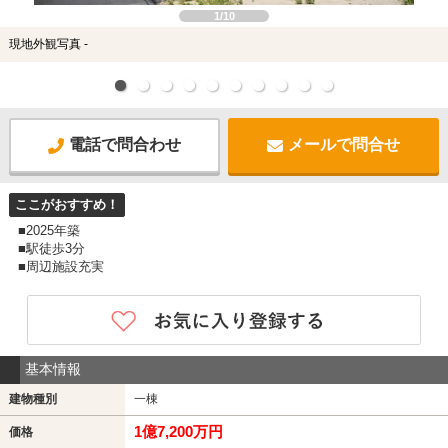
1/10
現地外観写真 -
電話で問合わせ
メールで問合せ
ここがおすすめ！
■2025年築
■駅徒歩3分
■周辺施設充実
基本情報
建物種別
一棟
1億7,200万円
価格