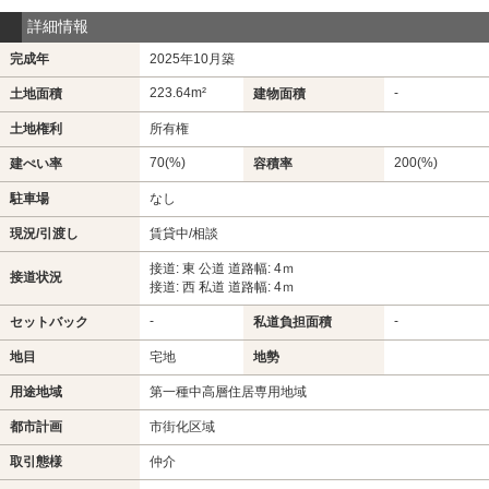
詳細情報
完成年
2025年10月築
223.64m²
-
土地面積
建物面積
土地権利
所有権
70(%)
200(%)
建ぺい率
容積率
駐車場
なし
現況/引渡し
賃貸中/相談
接道: 東 公道 道路幅: 4ｍ
接道状況
接道: 西 私道 道路幅: 4ｍ
-
-
セットバック
私道負担面積
地目
宅地
地勢
用途地域
第一種中高層住居専用地域
都市計画
市街化区域
取引態様
仲介