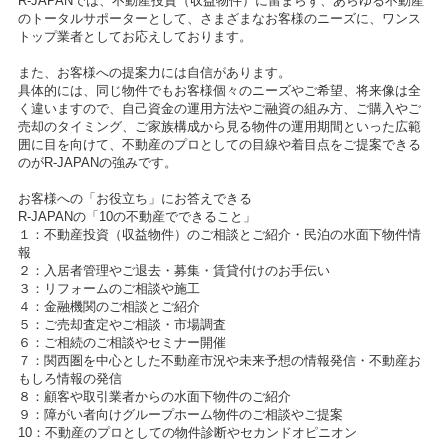
R-JAPANでは、不動産投資（収益物件）に留まらず、あらゆる不動産
のトータルサポーターとして、さまざまなお客様のニーズに、ワンス
トップ業者としてお応えしております。
また、お客様への提案力には自信があります。
具体的には、同じ物件でもお客様個々のニーズやご希望、将来像は全
く違いますので、自己資金の運用方法やご融資の組み方、ご購入やご
売却のタイミング、ご家族構成から見る物件の運用期間といった広範
囲に目を向けて、不動産のプロとしての目線や着目点をご提案できる
のがR-JAPANの強みです。
お客様への「お役立ち」にお答えできる
R-JAPANの「10の不動産でできること」
１：不動産投資（収益物件）のご相談とご紹介・民泊の水面下物件情
報
２：入居者管理やご退去・募集・賃貸付けのお手伝い
３：リフォームのご相談や施工
４：金融機関のご相談とご紹介
５：ご売却査定やご相談・市場調査
６：ご相続のご相談やセミナー開催
７：関西圏を中心とした不動産市況や未来予想の情報発信・不動産お
もしろ情報の発信
８：顧客や取引業者からの水面下物件のご紹介
９：障がい者向けグループホーム物件のご相談やご提案
10：不動産のプロとしての物件診断やセカンドオピニオン