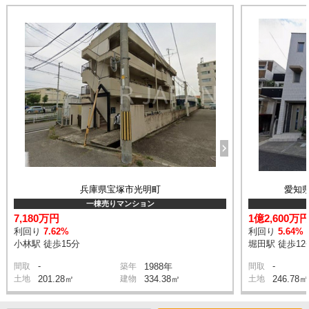
兵庫県宝塚市光明町
愛知
一棟売りマンション
7,180万円
1億2,600万
利回り
7.62%
利回り
5.64%
小林駅 徒歩15分
堀田駅 徒歩12
-
-
間取
築年
1988年
間取
土地
201.28㎡
建物
334.38㎡
土地
246.78㎡