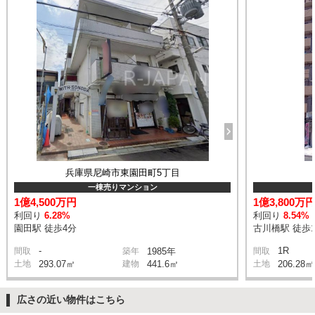
兵庫県尼崎市東園田町5丁目
一棟売りマンション
1億4,500万円
1億3,800万
利回り
6.28%
利回り
8.54%
園田駅 徒歩4分
古川橋駅 徒歩1
-
1R
間取
築年
1985年
間取
土地
293.07㎡
建物
441.6㎡
土地
206.28㎡
広さの近い物件はこちら