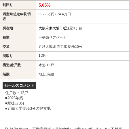
5.65%
利回り
満室時想定年収/月
892.8万円 / 74.4万円
収
所在地
大阪府東大阪市近江堂3丁目
種類
一棟売りアパート
交通
近鉄大阪線 弥刀駅 徒歩15分
1DK -
間取り
構造/総戸数
木造/12戸
階数
地上3階建
セールスコメント
住戸数：12戸
■2025年築
■駅徒歩3分
■近畿大学徒歩3分の好立地