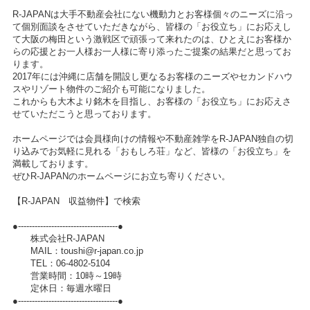
R-JAPANは大手不動産会社にない機動力とお客様個々のニーズに沿っ
て個別面談をさせていただきながら、皆様の「お役立ち」にお応えし
て大阪の梅田という激戦区で頑張って来れたのは、ひとえにお客様か
らの応援とお一人様お一人様に寄り添ったご提案の結果だと思ってお
ります。
2017年には沖縄に店舗を開設し更なるお客様のニーズやセカンドハウ
スやリゾート物件のご紹介も可能になりました。
これからも大木より銘木を目指し、お客様の「お役立ち」にお応えさ
せていただこうと思っております。
ホームページでは会員様向けの情報や不動産雑学をR-JAPAN独自の切
り込みでお気軽に見れる「おもしろ荘」など、皆様の「お役立ち」を
満載しております。
ぜひR-JAPANのホームページにお立ち寄りください。
【R-JAPAN 収益物件】で検索
●------------------------------------●
株式会社R-JAPAN
MAIL：toushi@r-japan.co.jp
TEL：06-4802-5104
営業時間：10時～19時
定休日：毎週水曜日
●------------------------------------●