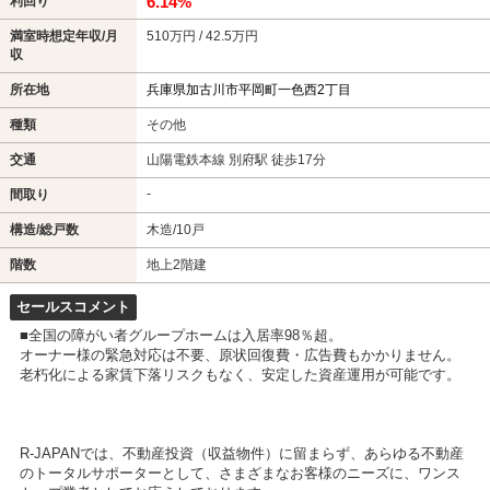
6.14%
利回り
満室時想定年収/月
510万円 / 42.5万円
収
所在地
兵庫県加古川市平岡町一色西2丁目
種類
その他
交通
山陽電鉄本線 別府駅 徒歩17分
-
間取り
構造/総戸数
木造/10戸
階数
地上2階建
セールスコメント
■全国の障がい者グループホームは入居率98％超。
オーナー様の緊急対応は不要、原状回復費・広告費もかかりません。
老朽化による家賃下落リスクもなく、安定した資産運用が可能です。
R-JAPANでは、不動産投資（収益物件）に留まらず、あらゆる不動産
のトータルサポーターとして、さまざまなお客様のニーズに、ワンス