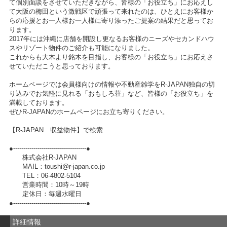
て個別面談をさせていただきながら、皆様の「お役立ち」にお応えし
て大阪の梅田という激戦区で頑張って来れたのは、ひとえにお客様か
らの応援とお一人様お一人様に寄り添ったご提案の結果だと思ってお
ります。
2017年には沖縄に店舗を開設し更なるお客様のニーズやセカンドハウ
スやリゾート物件のご紹介も可能になりました。
これからも大木より銘木を目指し、お客様の「お役立ち」にお応えさ
せていただこうと思っております。
ホームページでは会員様向けの情報や不動産雑学をR-JAPAN独自の切
り込みでお気軽に見れる「おもしろ荘」など、皆様の「お役立ち」を
満載しております。
ぜひR-JAPANのホームページにお立ち寄りください。
【R-JAPAN 収益物件】で検索
●------------------------------------●
株式会社R-JAPAN
MAIL：toushi@r-japan.co.jp
TEL：06-4802-5104
営業時間：10時～19時
定休日：毎週水曜日
●------------------------------------●
詳細情報