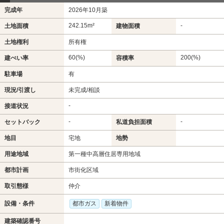
完成年
2026年10月築
242.15m²
-
土地面積
建物面積
土地権利
所有権
60(%)
200(%)
建ぺい率
容積率
駐車場
有
現況/引渡し
未完成/相談
-
接道状況
-
-
セットバック
私道負担面積
地目
宅地
地勢
用途地域
第一種中高層住居専用地域
都市計画
市街化区域
取引態様
仲介
設備・条件
都市ガス
新着物件
建築確認番号