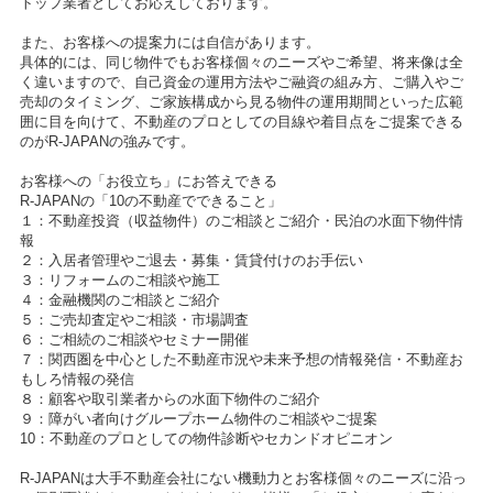
トップ業者としてお応えしております。
また、お客様への提案力には自信があります。
具体的には、同じ物件でもお客様個々のニーズやご希望、将来像は全
く違いますので、自己資金の運用方法やご融資の組み方、ご購入やご
売却のタイミング、ご家族構成から見る物件の運用期間といった広範
囲に目を向けて、不動産のプロとしての目線や着目点をご提案できる
のがR-JAPANの強みです。
お客様への「お役立ち」にお答えできる
R-JAPANの「10の不動産でできること」
１：不動産投資（収益物件）のご相談とご紹介・民泊の水面下物件情
報
２：入居者管理やご退去・募集・賃貸付けのお手伝い
３：リフォームのご相談や施工
４：金融機関のご相談とご紹介
５：ご売却査定やご相談・市場調査
６：ご相続のご相談やセミナー開催
７：関西圏を中心とした不動産市況や未来予想の情報発信・不動産お
もしろ情報の発信
８：顧客や取引業者からの水面下物件のご紹介
９：障がい者向けグループホーム物件のご相談やご提案
10：不動産のプロとしての物件診断やセカンドオピニオン
R-JAPANは大手不動産会社にない機動力とお客様個々のニーズに沿っ