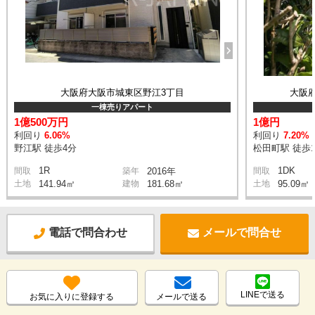
大阪府大阪市城東区野江3丁目
大阪
一棟売りアパート
1億500万円
1億円
利回り
6.06%
利回り
7.20%
野江駅 徒歩4分
松田町駅 徒歩
1R
1DK
間取
築年
2016年
間取
土地
141.94㎡
建物
181.68㎡
土地
95.09㎡
電話で問合わせ
メールで問合せ
LINEで送る
お気に入りに登録する
メールで送る