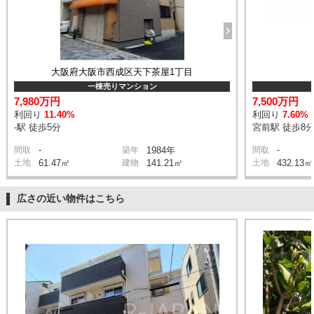
大阪府大阪市西成区天下茶屋1丁目
一棟売りマンション
7,980万円
7,500万円
利回り
11.40%
利回り
7.60%
-駅 徒歩5分
宮前駅 徒歩8
-
-
間取
築年
1984年
間取
土地
61.47㎡
建物
141.21㎡
土地
432.13㎡
広さの近い物件はこちら