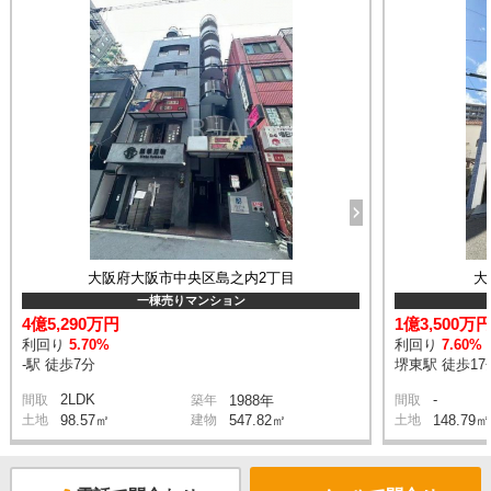
大阪府大阪市中央区島之内2丁目
大
一棟売りマンション
4億5,290万円
1億3,500万
利回り
5.70%
利回り
7.60%
-駅 徒歩7分
堺東駅 徒歩17
2LDK
-
間取
築年
1988年
間取
土地
98.57㎡
建物
547.82㎡
土地
148.79㎡