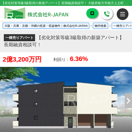
【劣化対策等級3級取得の新築アパート】長期融資相談可！ 大阪府枚方市枚方上之町 ｜2億3,200万円の一棟売りアパート｜投資物件や収益物件
大阪・兵庫・京都・沖縄の投資・収益物件｜株式会社R-JAPAN
>
物件検索
>
一棟売りアパ
【劣化対策等級3級取得の新築アパート】
一棟売りアパート
長期融資相談可！
6.36%
2億3,200万円
利回り：