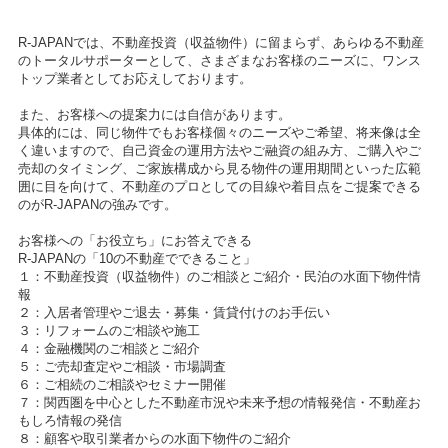
R-JAPANでは、不動産投資（収益物件）に留まらず、あらゆる不動産
のトータルサポーターとして、さまざまなお客様のニーズに、ワンス
トップ業者としてお応えしております。
また、お客様への提案力には自信があります。
具体的には、同じ物件でもお客様個々のニーズやご希望、将来像は全
く違いますので、自己資金の運用方法やご融資の組み方、ご購入やご
売却のタイミング、ご家族構成から見る物件の運用期間といった広範
囲に目を向けて、不動産のプロとしての目線や着目点をご提案できる
のがR-JAPANの強みです。
お客様への「お役立ち」にお答えできる
R-JAPANの「10の不動産でできること」
１：不動産投資（収益物件）のご相談とご紹介・民泊の水面下物件情
報
２：入居者管理やご退去・募集・賃貸付けのお手伝い
３：リフォームのご相談や施工
４：金融機関のご相談とご紹介
５：ご売却査定やご相談・市場調査
６：ご相続のご相談やセミナー開催
７：関西圏を中心とした不動産市況や未来予想の情報発信・不動産お
もしろ情報の発信
８：顧客や取引業者からの水面下物件のご紹介