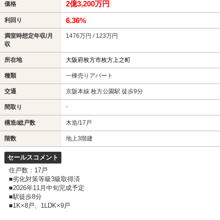
2億3,200万円
価格
6.36%
利回り
満室時想定年収/月
1476万円 / 123万円
収
所在地
大阪府枚方市枚方上之町
種類
一棟売りアパート
交通
京阪本線 枚方公園駅 徒歩9分
-
間取り
構造/総戸数
木造/17戸
階数
地上3階建
セールスコメント
住戸数：17戸
■劣化対策等級3級取得済
■2026年11月中旬完成予定
■駅徒歩8分
■1K×8戸、1LDK×9戸