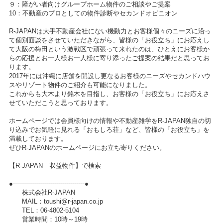
９：障がい者向けグループホーム物件のご相談やご提案
10：不動産のプロとしての物件診断やセカンドオピニオン
R-JAPANは大手不動産会社にない機動力とお客様個々のニーズに沿っ
て個別面談をさせていただきながら、皆様の「お役立ち」にお応えし
て大阪の梅田という激戦区で頑張って来れたのは、ひとえにお客様か
らの応援とお一人様お一人様に寄り添ったご提案の結果だと思ってお
ります。
2017年には沖縄に店舗を開設し更なるお客様のニーズやセカンドハウ
スやリゾート物件のご紹介も可能になりました。
これからも大木より銘木を目指し、お客様の「お役立ち」にお応えさ
せていただこうと思っております。
ホームページでは会員様向けの情報や不動産雑学をR-JAPAN独自の切
り込みでお気軽に見れる「おもしろ荘」など、皆様の「お役立ち」を
満載しております。
ぜひR-JAPANのホームページにお立ち寄りください。
【R-JAPAN 収益物件】で検索
●------------------------------------●
株式会社R-JAPAN
MAIL：toushi@r-japan.co.jp
TEL：06-4802-5104
営業時間：10時～19時