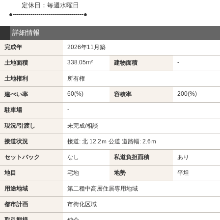
定休日：毎週水曜日
●------------------------------------●
詳細情報
完成年
2026年11月築
338.05m²
-
土地面積
建物面積
土地権利
所有権
60(%)
200(%)
建ぺい率
容積率
-
駐車場
現況/引渡し
未完成/相談
接道状況
接道: 北 12.2ｍ 公道 道路幅: 2.6ｍ
セットバック
なし
私道負担面積
あり
地目
宅地
地勢
平坦
用途地域
第二種中高層住居専用地域
都市計画
市街化区域