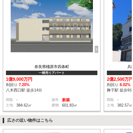
奈良県橿原市四条町
兵
一棟売りアパート
1億9,000万円
2億2,500万
利回り
7.20%
利回り
8.02%
八木西口駅 徒歩14分
舞子駅 徒歩9
-
-
間取
築年
新築
間取
土地
384.62㎡
建物
601.83㎡
土地
382.57㎡
広さの近い物件はこちら