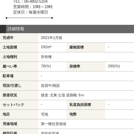
TEL：06-4802-5104
営業時間：10時～19時
定休日：毎週水曜日
●------------------------------------●
詳細情報
完成年
2021年1月築
292m²
-
土地面積
建物面積
土地権利
所有権
78(%)
290(%)
建ぺい率
容積率
-
駐車場
現況/引渡し
賃貸中/相談
接道状況
接道: 北東 公道 道路幅: 6ｍ
-
-
セットバック
私道負担面積
地目
宅地
地勢
用途地域
第一種住居地域
都市計画
市街化区域