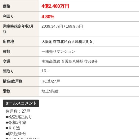
4億2,400万円
価格
4.80%
利回り
満室時想定年収/月
2039.34万円 / 169.9万円
収
所在地
大阪府堺市北区百舌鳥梅北町5丁
種類
一棟売りマンション
交通
南海高野線 百舌鳥八幡駅 徒歩8分
1R -
間取り
構造/総戸数
RC造/27戸
階数
地上5階建
セールスコメント
住戸数：27戸
■検査済証あり
■令和3年築
■ＲＣ造
■駅徒歩8分