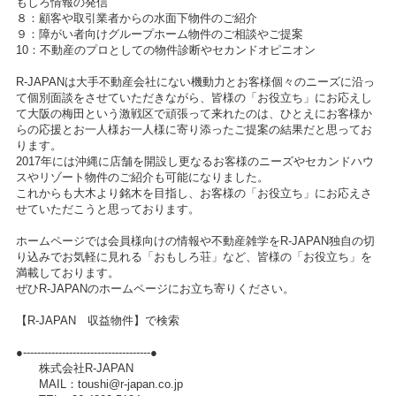
もしろ情報の発信
８：顧客や取引業者からの水面下物件のご紹介
９：障がい者向けグループホーム物件のご相談やご提案
10：不動産のプロとしての物件診断やセカンドオピニオン
R-JAPANは大手不動産会社にない機動力とお客様個々のニーズに沿っ
て個別面談をさせていただきながら、皆様の「お役立ち」にお応えし
て大阪の梅田という激戦区で頑張って来れたのは、ひとえにお客様か
らの応援とお一人様お一人様に寄り添ったご提案の結果だと思ってお
ります。
2017年には沖縄に店舗を開設し更なるお客様のニーズやセカンドハウ
スやリゾート物件のご紹介も可能になりました。
これからも大木より銘木を目指し、お客様の「お役立ち」にお応えさ
せていただこうと思っております。
ホームページでは会員様向けの情報や不動産雑学をR-JAPAN独自の切
り込みでお気軽に見れる「おもしろ荘」など、皆様の「お役立ち」を
満載しております。
ぜひR-JAPANのホームページにお立ち寄りください。
【R-JAPAN 収益物件】で検索
●------------------------------------●
株式会社R-JAPAN
MAIL：toushi@r-japan.co.jp