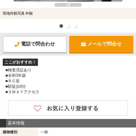
1/3
現地外観写真 外観
電話で問合わせ
メールで問合せ
ここがおすすめ！
■検査済証あり
■令和3年築
■ＲＣ造
■駅徒歩8分
■３ＷＡＹアクセス
基本情報
建物種別
一棟