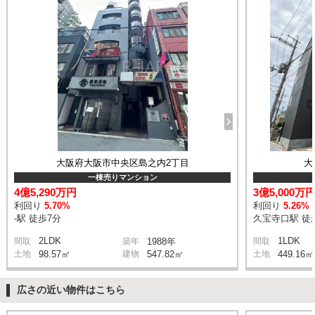
大阪府大阪市中央区島之内2丁目
大
一棟売りマンション
4億5,290万円
3億5,000万
利回り
5.70%
利回り
5.26%
-駅 徒歩7分
久宝寺口駅 徒
2LDK
1LDK
間取
築年
1988年
間取
土地
98.57㎡
建物
547.82㎡
土地
449.16㎡
広さの近い物件はこちら