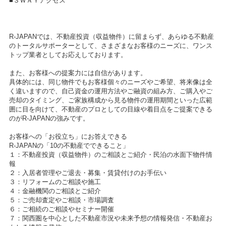
■３ＷＡＹアクセス
R-JAPANでは、不動産投資（収益物件）に留まらず、あらゆる不動産
のトータルサポーターとして、さまざまなお客様のニーズに、ワンス
トップ業者としてお応えしております。
また、お客様への提案力には自信があります。
具体的には、同じ物件でもお客様個々のニーズやご希望、将来像は全
く違いますので、自己資金の運用方法やご融資の組み方、ご購入やご
売却のタイミング、ご家族構成から見る物件の運用期間といった広範
囲に目を向けて、不動産のプロとしての目線や着目点をご提案できる
のがR-JAPANの強みです。
お客様への「お役立ち」にお答えできる
R-JAPANの「10の不動産でできること」
１：不動産投資（収益物件）のご相談とご紹介・民泊の水面下物件情
報
２：入居者管理やご退去・募集・賃貸付けのお手伝い
３：リフォームのご相談や施工
４：金融機関のご相談とご紹介
５：ご売却査定やご相談・市場調査
６：ご相続のご相談やセミナー開催
７：関西圏を中心とした不動産市況や未来予想の情報発信・不動産お