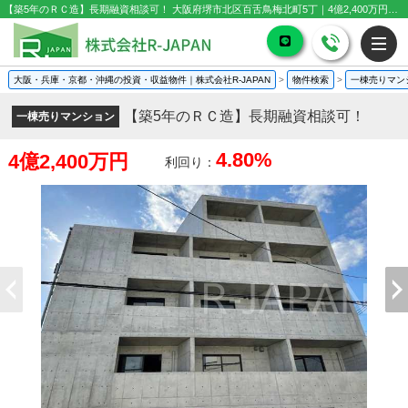
【築5年のＲＣ造】長期融資相談可！ 大阪府堺市北区百舌鳥梅北町5丁｜4億2,400万円の一棟売りマンション｜投資物件や収益物件
大阪・兵庫・京都・沖縄の投資・収益物件｜株式会社R-JAPAN
>
物件検索
>
一棟売りマン
【築5年のＲＣ造】長期融資相談可！
一棟売りマンション
4.80%
4億2,400万円
利回り：