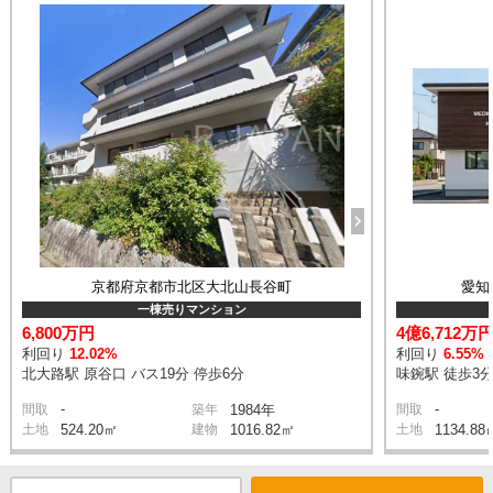
京都府京都市北区大北山長谷町
愛知
一棟売りマンション
6,800万円
4億6,712万
利回り
12.02%
利回り
6.55%
北大路駅 原谷口 バス19分 停歩6分
味鋺駅 徒歩3
-
-
間取
築年
1984年
間取
土地
524.20㎡
建物
1016.82㎡
土地
1134.88