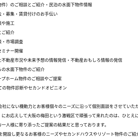
物件）のご相談とご紹介・民泊の水面下物件情報
去・募集・賃貸付けのお手伝い
談や施工
とご紹介
談・市場調査
セミナー開催
た不動産市況や未来予想の情報発信・不動産おもしろ情報の発信
らの水面下物件のご紹介
ープホーム物件のご相談やご提案
しての物件診断やセカンドオピニオン
動産会社にない機動力とお客様個々のニーズに沿って個別面談をさせていた
」にお応えして大阪の梅田という激戦区で頑張って来れたのは、ひとえ
お一人様に寄り添ったご提案の結果だと思っております。
舗を開設し更なるお客様のニーズやセカンドハウスやリゾート物件のご紹