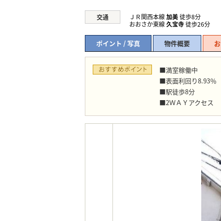
ＪＲ関西本線
加美
徒歩8分
交通
おおさか東線
久宝寺
徒歩26分
ポイント / 写真
物件概要
お
■満室稼働中
■表面利回り8.93％
■駅徒歩8分
■2ＷＡＹアクセス