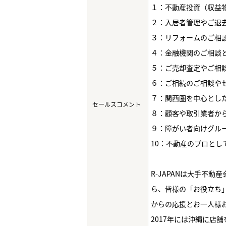
１：不動産投資（収益
２：入居者管理やご退
３：リフォームのご相
４：金融機関のご相談
５：ご売却査定やご相
６：ご相続のご相談や
７：関西圏を中心とし
セールスコメント
８：顧客や取引業者か
９：障がい者向けグル
10：不動産のプロと
R-JAPANは大手不
ら、皆様の「お役立ち
からの応援とお一人様
2017年には沖縄に店