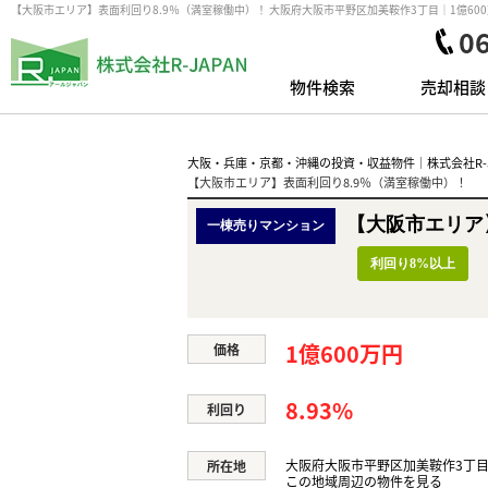
【大阪市エリア】表面利回り8.9％（満室稼働中）！ 大阪府大阪市平野区加美鞍作3丁目｜1億6
0
物件検索
売却相談
大阪・兵庫・京都・沖縄の投資・収益物件｜株式会社R-J
【大阪市エリア】表面利回り8.9％（満室稼働中）！
【大阪市エリア
一棟売りマンション
利回り8%以上
1億600万円
価格
8.93%
利回り
大阪府大阪市平野区加美鞍作3丁
所在地
この地域周辺の物件を見る