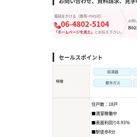
お問い合わせ、資料請求、見学
電話をかける（携帯･PHS可）
06-4802-5104
お問
B02
「ホームページを見た」
とお伝え下さい。
セールスポイント
給湯器
特徴
都市ガス
住戸数：18戸
■満室稼働中
■表面利回り8.93％
■駅徒歩8分