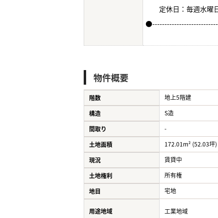
定休日：毎週水曜
●--------------------------
物件概要
地上5階建
階数
S造
構造
-
間取り
172.01m² (52.03坪)
土地面積
賃貸中
現況
所有権
土地権利
宅地
地目
用途地域
工業地域