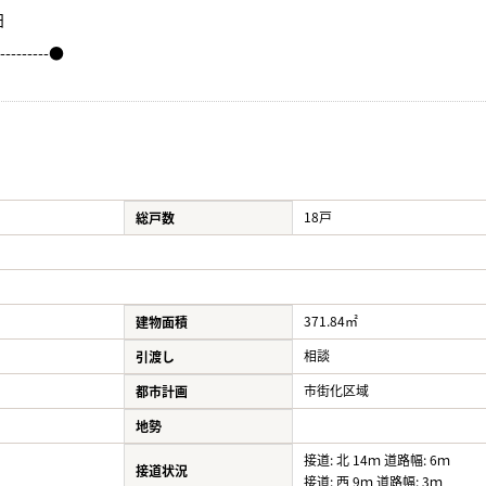
日
----------●
18戸
総戸数
371.84㎡
建物面積
相談
引渡し
市街化区域
都市計画
地勢
接道: 北 14ｍ 道路幅: 6ｍ
接道状況
接道: 西 9ｍ 道路幅: 3ｍ