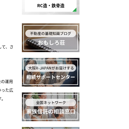
RC造・鉄骨造
して、さ
金の運用
いった広
す。