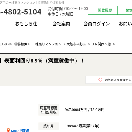
00万円の一棟売りマンション｜投資物件や収益物件
受付時間 /10:00～19:00
6-4802-5104
閲覧履歴
お
定休日 / 水曜日
おもしろ荘
会社案内
会員ログイン
お問い
>
>
>
APAN
>
物件検索
>
一棟売りマンション
大阪市平野区
ＪＲ関西本線
】表面利回り8.9％（満室稼働中）！
満室時想定
947.0004万円 / 78.9万円
年収/月収
目
1989年5月築(築37年)
築年月
MAPで確認