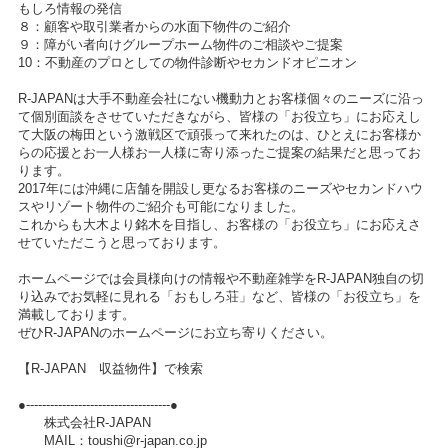
もしろ情報の発信
８：顧客や取引業者からの水面下物件のご紹介
９：障がい者向けグループホーム物件のご相談やご提案
10：不動産のプロとしての物件診断やセカンドオピニオン
R-JAPANは大手不動産会社にない機動力とお客様個々のニーズに沿っ
て個別面談をさせていただきながら、皆様の「お役立ち」にお応えし
て大阪の梅田という激戦区で頑張って来れたのは、ひとえにお客様か
らの応援とお一人様お一人様に寄り添ったご提案の結果だと思ってお
ります。
2017年には沖縄に店舗を開設し更なるお客様のニーズやセカンドハウ
スやリゾート物件のご紹介も可能になりました。
これからも大木より銘木を目指し、お客様の「お役立ち」にお応えさ
せていただこうと思っております。
ホームページでは会員様向けの情報や不動産雑学をR-JAPAN独自の切
り込みでお気軽に見れる「おもしろ荘」など、皆様の「お役立ち」を
満載しております。
ぜひR-JAPANのホームページにお立ち寄りください。
【R-JAPAN 収益物件】で検索
●------------------------------------●
株式会社R-JAPAN
MAIL：toushi@r-japan.co.jp