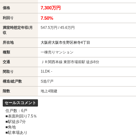
7,300万円
価格
7.50%
利回り
満室時想定年収/月
547.5万円 / 45.6万円
収
所在地
大阪府大阪市生野区林寺4丁目
種類
一棟売りマンション
交通
ＪＲ関西本線 東部市場前駅 徒歩8分
1LDK -
間取り
構造/総戸数
S造/7戸
階数
地上4階建
セールスコメント
住戸数：6戸
■表面利回り7.5％
■駅徒歩7分
■角地
■駐車場あり