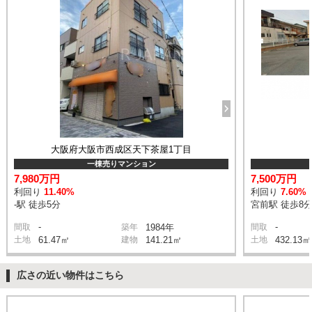
大阪府大阪市西成区天下茶屋1丁目
一棟売りマンション
7,980万円
7,500万円
利回り
11.40%
利回り
7.60%
-駅 徒歩5分
宮前駅 徒歩8
-
-
間取
築年
1984年
間取
土地
61.47㎡
建物
141.21㎡
土地
432.13㎡
広さの近い物件はこちら