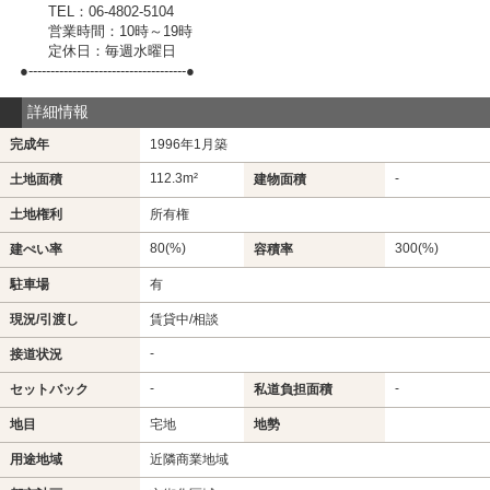
TEL：06-4802-5104
営業時間：10時～19時
定休日：毎週水曜日
●------------------------------------●
詳細情報
完成年
1996年1月築
112.3m²
-
土地面積
建物面積
土地権利
所有権
80(%)
300(%)
建ぺい率
容積率
駐車場
有
現況/引渡し
賃貸中/相談
-
接道状況
-
-
セットバック
私道負担面積
地目
宅地
地勢
用途地域
近隣商業地域