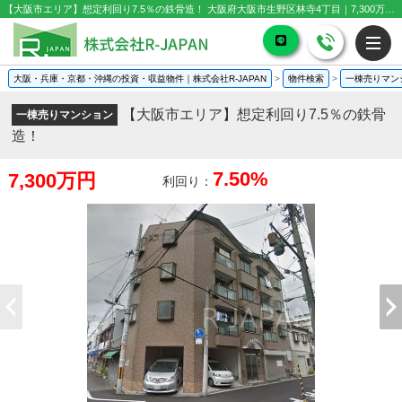
【大阪市エリア】想定利回り7.5％の鉄骨造！ 大阪府大阪市生野区林寺4丁目｜7,300万円の一棟売りマンション｜投資物件や収益物件
大阪・兵庫・京都・沖縄の投資・収益物件｜株式会社R-JAPAN
>
物件検索
>
一棟売りマン
【大阪市エリア】想定利回り7.5％の鉄骨
一棟売りマンション
造！
7.50%
7,300万円
利回り：