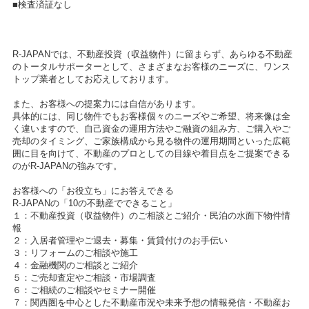
■検査済証なし
R-JAPANでは、不動産投資（収益物件）に留まらず、あらゆる不動産
のトータルサポーターとして、さまざまなお客様のニーズに、ワンス
トップ業者としてお応えしております。
また、お客様への提案力には自信があります。
具体的には、同じ物件でもお客様個々のニーズやご希望、将来像は全
く違いますので、自己資金の運用方法やご融資の組み方、ご購入やご
売却のタイミング、ご家族構成から見る物件の運用期間といった広範
囲に目を向けて、不動産のプロとしての目線や着目点をご提案できる
のがR-JAPANの強みです。
お客様への「お役立ち」にお答えできる
R-JAPANの「10の不動産でできること」
１：不動産投資（収益物件）のご相談とご紹介・民泊の水面下物件情
報
２：入居者管理やご退去・募集・賃貸付けのお手伝い
３：リフォームのご相談や施工
４：金融機関のご相談とご紹介
５：ご売却査定やご相談・市場調査
６：ご相続のご相談やセミナー開催
７：関西圏を中心とした不動産市況や未来予想の情報発信・不動産お