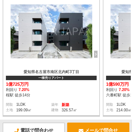
愛知県名古屋市南区北内町3丁目
愛知
一棟売りアパート
1億725万円
1億590万円
利回り
7.20%
利回り
7.20%
桜駅 徒歩14分
六番町駅 徒歩1
1LDK
1LDK
間取
築年
新築
間取
土地
199.09㎡
建物
326.57㎡
土地
214.00㎡
電話で問合わせ
メールで問合せ