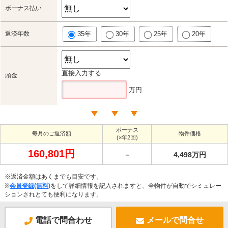
ボーナス払い
返済年数
35年
30年
25年
20年
直接入力する
頭金
万円
ボーナス
毎月のご返済額
物件価格
(×年2回)
160,801円
－
4,498万円
※返済金額はあくまでも目安です。
※
会員登録(無料)
をして詳細情報を記入されますと、全物件が自動でシミュレー
ションされとても便利になります。
電話で問合わせ
メールで問合せ