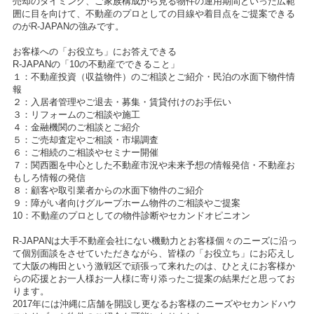
売却のタイミング、ご家族構成から見る物件の運用期間といった広範
囲に目を向けて、不動産のプロとしての目線や着目点をご提案できる
のがR-JAPANの強みです。
お客様への「お役立ち」にお答えできる
R-JAPANの「10の不動産でできること」
１：不動産投資（収益物件）のご相談とご紹介・民泊の水面下物件情
報
２：入居者管理やご退去・募集・賃貸付けのお手伝い
３：リフォームのご相談や施工
４：金融機関のご相談とご紹介
５：ご売却査定やご相談・市場調査
６：ご相続のご相談やセミナー開催
７：関西圏を中心とした不動産市況や未来予想の情報発信・不動産お
もしろ情報の発信
８：顧客や取引業者からの水面下物件のご紹介
９：障がい者向けグループホーム物件のご相談やご提案
10：不動産のプロとしての物件診断やセカンドオピニオン
R-JAPANは大手不動産会社にない機動力とお客様個々のニーズに沿っ
て個別面談をさせていただきながら、皆様の「お役立ち」にお応えし
て大阪の梅田という激戦区で頑張って来れたのは、ひとえにお客様か
らの応援とお一人様お一人様に寄り添ったご提案の結果だと思ってお
ります。
2017年には沖縄に店舗を開設し更なるお客様のニーズやセカンドハウ