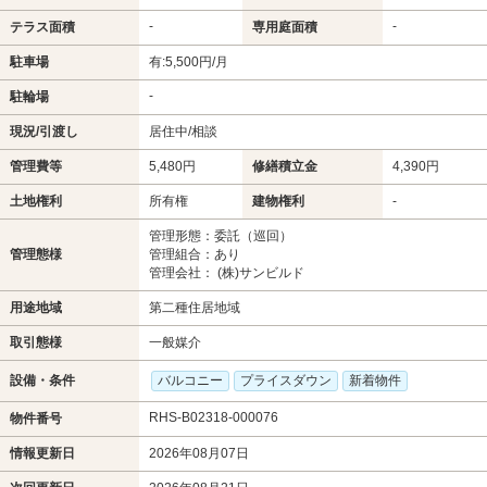
-
-
テラス面積
専用庭面積
駐車場
有:5,500円/月
-
駐輪場
現況/引渡し
居住中/相談
管理費等
5,480円
修繕積立金
4,390円
土地権利
所有権
建物権利
-
管理形態：委託（巡回）
管理態様
管理組合：あり
管理会社： (株)サンビルド
用途地域
第二種住居地域
取引態様
一般媒介
設備・条件
バルコニー
プライスダウン
新着物件
RHS-B02318-000076
物件番号
情報更新日
2026年08月07日