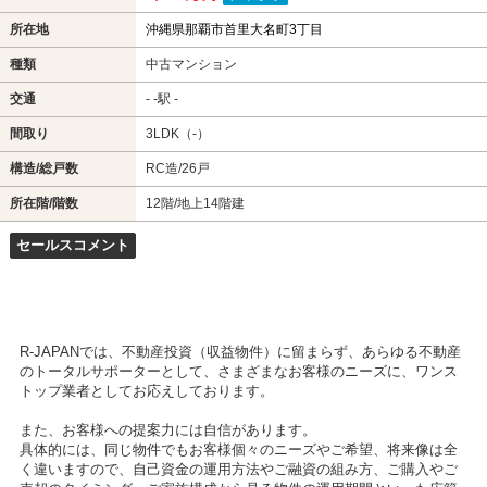
所在地
沖縄県那覇市首里大名町3丁目
種類
中古マンション
交通
- -駅 -
間取り
3LDK（-）
構造/総戸数
RC造/26戸
所在階/階数
12階/地上14階建
セールスコメント
R-JAPANでは、不動産投資（収益物件）に留まらず、あらゆる不動産
のトータルサポーターとして、さまざまなお客様のニーズに、ワンス
トップ業者としてお応えしております。
また、お客様への提案力には自信があります。
具体的には、同じ物件でもお客様個々のニーズやご希望、将来像は全
く違いますので、自己資金の運用方法やご融資の組み方、ご購入やご