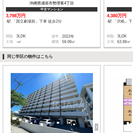
沖縄県浦添市勢理客4丁目
中古マンション
3,798万円
4,380万円
-駅 「国立劇場前」下車 徒歩2分
-駅 「沢岻」下
3LDK
3LDK
間取
築年
2022年
間取
土地
-㎡
建物
59.09㎡
土地
63.89㎡
同じ学区の物件はこちら