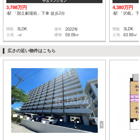
中古マンション
3,798万円
4,380万円
-駅 「国立劇場前」下車 徒歩2分
-駅 「沢岻」下
3LDK
3LDK
間取
築年
2022年
間取
土地
-㎡
建物
59.09㎡
土地
63.89㎡
広さの近い物件はこちら