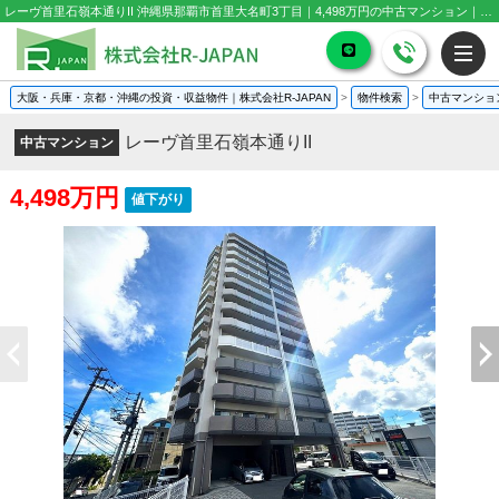
レーヴ首里石嶺本通りII 沖縄県那覇市首里大名町3丁目｜4,498万円の中古マンション｜分譲マンション情報
大阪・兵庫・京都・沖縄の投資・収益物件｜株式会社R-JAPAN
>
物件検索
>
中古マンショ
レーヴ首里石嶺本通りII
中古マンション
4,498万円
値下がり