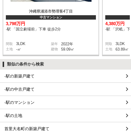
沖縄県浦添市勢理客4丁目
中古マンション
3,798万円
4,380万円
-駅 「国立劇場前」下車 徒歩2分
-駅 「沢岻」下
3LDK
3LDK
間取
築年
2022年
間取
土地
-㎡
建物
59.09㎡
土地
63.89㎡
類似の条件から検索
-駅の新築戸建て
-駅の中古戸建て
-駅のマンション
-駅の土地
首里大名町の新築戸建て