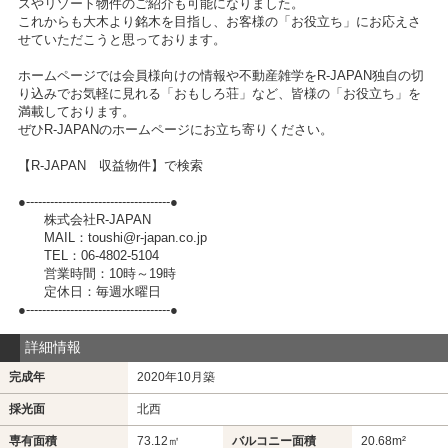
スやリゾート物件のご紹介も可能になりました。
これからも大木より銘木を目指し、お客様の「お役立ち」にお応えさ
せていただこうと思っております。
ホームページでは会員様向けの情報や不動産雑学をR-JAPAN独自の切
り込みでお気軽に見れる「おもしろ荘」など、皆様の「お役立ち」を
満載しております。
ぜひR-JAPANのホームページにお立ち寄りください。
【R-JAPAN 収益物件】で検索
●------------------------------------●
株式会社R-JAPAN
MAIL：toushi@r-japan.co.jp
TEL：06-4802-5104
営業時間：10時～19時
定休日：毎週水曜日
●------------------------------------●
詳細情報
完成年
2020年10月築
採光面
北西
専有面積
73.12㎡
バルコニー面積
20.68m²