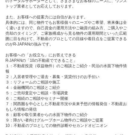
のトータルサポーターとして、さまざまなお客様のニーズに、ワンス
トップ業者としてお応えしております。
また、お客様への提案力には自信があります。
具体的には、同じ物件でもお客様個々のニーズやご希望、将来像は全
く違いますので、自己資金の運用方法やご融資の組み方、ご購入やご
売却のタイミング、ご家族構成から見る物件の運用期間といった広範
囲に目を向けて、不動産のプロとしての目線や着目点をご提案できる
のがR-JAPANの強みです。
お客様への「お役立ち」にお答えできる
R-JAPANの「10の不動産でできること」
１：不動産投資（収益物件）のご相談とご紹介・民泊の水面下物件情
報
２：入居者管理やご退去・募集・賃貸付けのお手伝い
３：リフォームのご相談や施工
４：金融機関のご相談とご紹介
５：ご売却査定やご相談・市場調査
６：ご相続のご相談やセミナー開催
７：関西圏を中心とした不動産市況や未来予想の情報発信・不動産お
もしろ情報の発信
８：顧客や取引業者からの水面下物件のご紹介
９：障がい者向けグループホーム物件のご相談やご提案
10：不動産のプロとしての物件診断やセカンドオピニオン