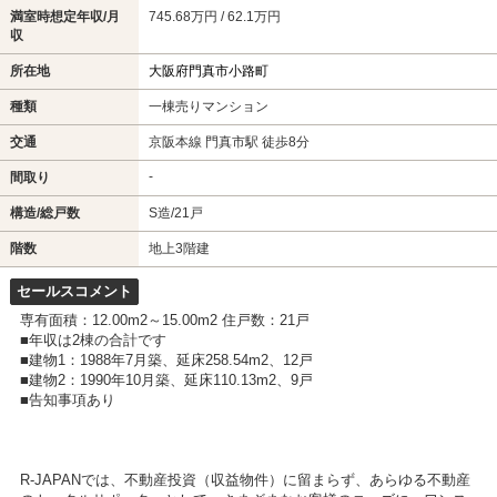
満室時想定年収/月
745.68万円 / 62.1万円
収
所在地
大阪府門真市小路町
種類
一棟売りマンション
交通
京阪本線 門真市駅 徒歩8分
-
間取り
構造/総戸数
S造/21戸
階数
地上3階建
セールスコメント
専有面積：12.00m2～15.00m2 住戸数：21戸
■年収は2棟の合計です
■建物1：1988年7月築、延床258.54m2、12戸
■建物2：1990年10月築、延床110.13m2、9戸
■告知事項あり
R-JAPANでは、不動産投資（収益物件）に留まらず、あらゆる不動産