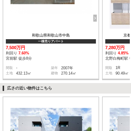
和歌山県和歌山市中島
京
一棟売りアパート
7,500万円
7,280万円
利回り
7.60%
利回り
4.85%
宮前駅 徒歩8分
北野白梅町駅 
-
1R
間取
築年
2007年
間取
土地
432.13㎡
建物
270.14㎡
土地
90.49㎡
広さの近い物件はこちら