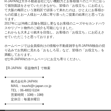
R-JAPANは大手不動産会社にない機動力とお客様個々のニーズに沿っ
て個別面談をさせていただきながら、皆様の「お役立ち」にお応えし
て大阪の梅田という激戦区で頑張って来れたのは、ひとえにお客様か
らの応援とお一人様お一人様に寄り添ったご提案の結果だと思ってお
ります。
2017年には沖縄に店舗を開設し更なるお客様のニーズやセカンドハウ
スやリゾート物件のご紹介も可能になりました。
これからも大木より銘木を目指し、お客様の「お役立ち」にお応えさ
せていただこうと思っております。
ホームページでは会員様向けの情報や不動産雑学をR-JAPAN独自の切
り込みでお気軽に見れる「おもしろ荘」など、皆様の「お役立ち」を
満載しております。
ぜひR-JAPANのホームページにお立ち寄りください。
【R-JAPAN 収益物件】で検索
●------------------------------------●
株式会社R-JAPAN
MAIL：toushi@r-japan.co.jp
TEL：06-4802-5104
営業時間：10時～19時
定休日：毎週水曜日
●------------------------------------●