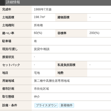
詳細情報
完成年
1988年7月築
198.7m²
-
土地面積
建物面積
土地権利
所有権
60(%)
200(%)
建ぺい率
容積率
駐車場
有
現況/引渡し
賃貸中/相談
-
接道状況
-
-
セットバック
私道負担面積
地目
宅地
地勢
用途地域
第二種中高層住居専用地域
都市計画
市街化区域
取引態様
仲介
設備・条件
プライスダウン
新着物件