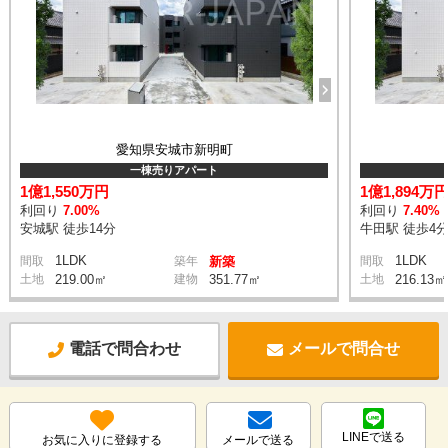
愛知県安城市新明町
一棟売りアパート
1億1,550万円
1億1,894万
利回り
7.00%
利回り
7.40%
安城駅 徒歩14分
牛田駅 徒歩4
1LDK
1LDK
間取
築年
新築
間取
土地
219.00㎡
建物
351.77㎡
土地
216.13㎡
電話で問合わせ
メールで問合せ
LINEで送る
お気に入りに登録する
メールで送る