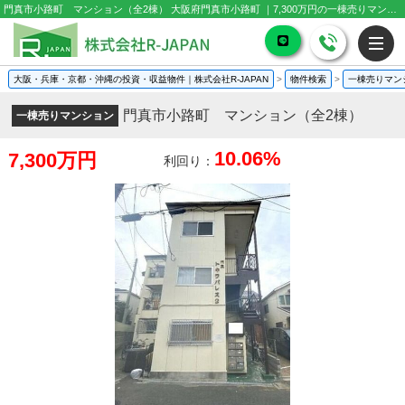
門真市小路町 マンション（全2棟） 大阪府門真市小路町 ｜7,300万円の一棟売りマンション｜投資物件や収益物件
大阪・兵庫・京都・沖縄の投資・収益物件｜株式会社R-JAPAN
>
物件検索
>
一棟売りマン
門真市小路町 マンション（全2棟）
一棟売りマンション
10.06%
7,300万円
利回り：