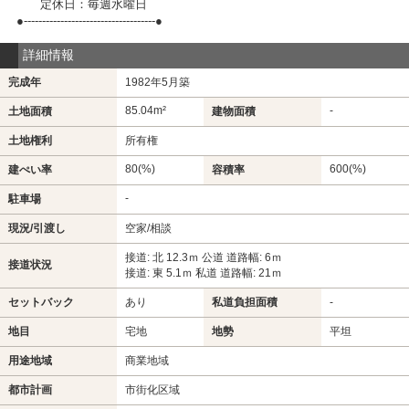
定休日：毎週水曜日
●------------------------------------●
詳細情報
完成年
1982年5月築
85.04m²
-
土地面積
建物面積
土地権利
所有権
80(%)
600(%)
建ぺい率
容積率
-
駐車場
現況/引渡し
空家/相談
接道: 北 12.3ｍ 公道 道路幅: 6ｍ
接道状況
接道: 東 5.1ｍ 私道 道路幅: 21ｍ
セットバック
あり
私道負担面積
-
地目
宅地
地勢
平坦
用途地域
商業地域
都市計画
市街化区域