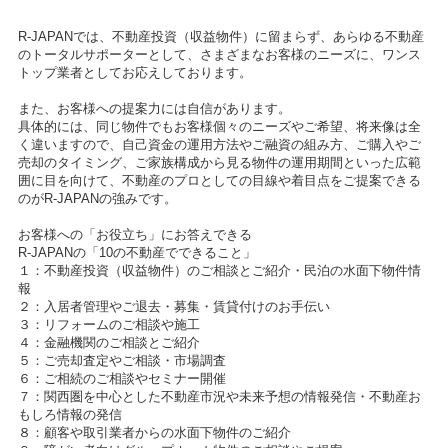
R-JAPANでは、不動産投資（収益物件）に留まらず、あらゆる不動産
のトータルサポーターとして、さまざまなお客様のニーズに、ワンス
トップ業者としてお応えしております。
また、お客様への提案力には自信があります。
具体的には、同じ物件でもお客様個々のニーズやご希望、将来像は全
く違いますので、自己資金の運用方法やご融資の組み方、ご購入やご
売却のタイミング、ご家族構成から見る物件の運用期間といった広範
囲に目を向けて、不動産のプロとしての目線や着目点をご提案できる
のがR-JAPANの強みです。
お客様への「お役立ち」にお答えできる
R-JAPANの「10の不動産でできること」
１：不動産投資（収益物件）のご相談とご紹介・民泊の水面下物件情
報
２：入居者管理やご退去・募集・賃貸付けのお手伝い
３：リフォームのご相談や施工
４：金融機関のご相談とご紹介
５：ご売却査定やご相談・市場調査
６：ご相続のご相談やセミナー開催
７：関西圏を中心とした不動産市況や未来予想の情報発信・不動産お
もしろ情報の発信
８：顧客や取引業者からの水面下物件のご紹介