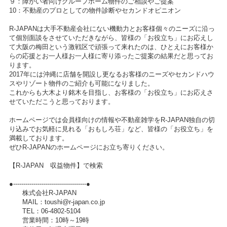
９：障がい者向けグループホーム物件のご相談やご提案
10：不動産のプロとしての物件診断やセカンドオピニオン
R-JAPANは大手不動産会社にない機動力とお客様個々のニーズに沿っ
て個別面談をさせていただきながら、皆様の「お役立ち」にお応えし
て大阪の梅田という激戦区で頑張って来れたのは、ひとえにお客様か
らの応援とお一人様お一人様に寄り添ったご提案の結果だと思ってお
ります。
2017年には沖縄に店舗を開設し更なるお客様のニーズやセカンドハウ
スやリゾート物件のご紹介も可能になりました。
これからも大木より銘木を目指し、お客様の「お役立ち」にお応えさ
せていただこうと思っております。
ホームページでは会員様向けの情報や不動産雑学をR-JAPAN独自の切
り込みでお気軽に見れる「おもしろ荘」など、皆様の「お役立ち」を
満載しております。
ぜひR-JAPANのホームページにお立ち寄りください。
【R-JAPAN 収益物件】で検索
●------------------------------------●
株式会社R-JAPAN
MAIL：toushi@r-japan.co.jp
TEL：06-4802-5104
営業時間：10時～19時