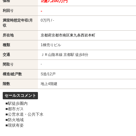
1億7,200万円
価格
-
利回り
満室時想定年収/月
0万円 / -
収
所在地
京都府京都市南区東九条西岩本町
種類
1棟売りビル
交通
ＪＲ山陰本線 京都駅 徒歩8分
-
間取り
構造/総戸数
S造/12戸
階数
地上4階建
セールスコメント
■駅徒歩圏内
■都市ガス
■公営水道・公共下水
■防火地域
■現状有姿