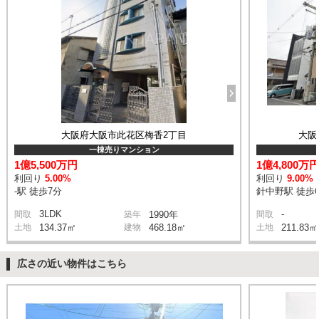
大阪府大阪市此花区梅香2丁目
大阪
一棟売りマンション
1億5,500万円
1億4,800万
利回り
5.00%
利回り
9.00%
-駅 徒歩7分
針中野駅 徒歩
3LDK
-
間取
築年
1990年
間取
土地
134.37㎡
建物
468.18㎡
土地
211.83㎡
広さの近い物件はこちら