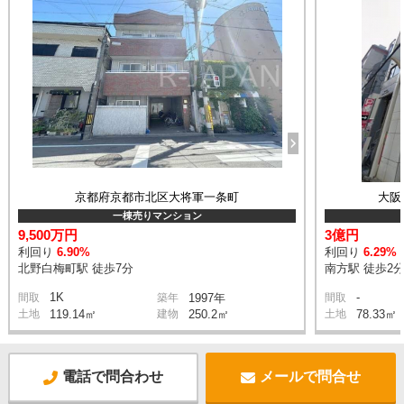
京都府京都市北区大将軍一条町
大阪
一棟売りマンション
9,500万円
3億円
利回り
6.90%
利回り
6.29%
北野白梅町駅 徒歩7分
南方駅 徒歩2
1K
-
間取
築年
1997年
間取
土地
119.14㎡
建物
250.2㎡
土地
78.33㎡
電話で問合わせ
メールで問合せ