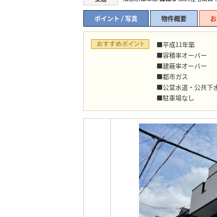
ポイント / 写真
物件概要
お
■平成11年築
■容積率オーバー
■建蔽率オーバー
■都市ガス
■公営水道・公共下
■駐車場なし