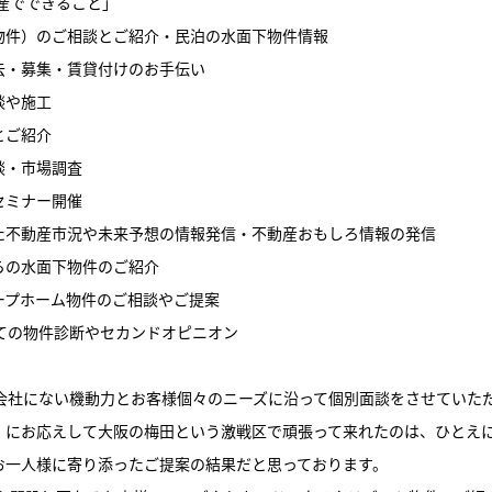
不動産でできること」
物件）のご相談とご紹介・民泊の水面下物件情報
去・募集・賃貸付けのお手伝い
談や施工
とご紹介
談・市場調査
セミナー開催
た不動産市況や未来予想の情報発信・不動産おもしろ情報の発信
らの水面下物件のご紹介
ープホーム物件のご相談やご提案
しての物件診断やセカンドオピニオン
動産会社にない機動力とお客様個々のニーズに沿って個別面談をさせていた
」にお応えして大阪の梅田という激戦区で頑張って来れたのは、ひとえ
お一人様に寄り添ったご提案の結果だと思っております。