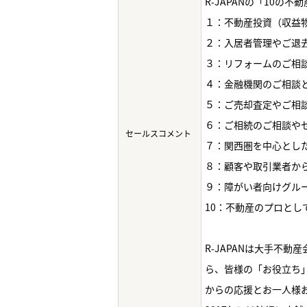
R-JAPANの「10の
１：不動産投資（収益
２：入居者管理やご退
３：リフォームのご相
４：金融機関のご相談
５：ご売却査定やご相
６：ご相続のご相談や
セールスコメント
７：関西圏を中心とし
８：顧客や取引業者か
９：障がい者向けグル
10：不動産のプロと
R-JAPANは大手不
ら、皆様の「お役立ち
からの応援とお一人様