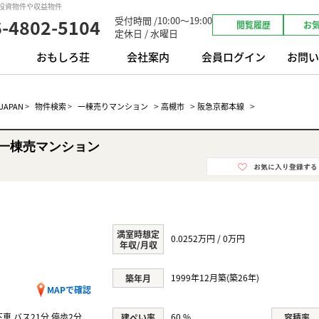
｜投資物件や収益物件
受付時間 /10:00～19:00
6-4802-5104
閲覧履歴
お
定休日 / 水曜日
おもしろ荘
会社案内
会員ログイン
お問い
>
>
>
APAN
>
物件検索
>
一棟売りマンション
高槻市
阪急京都本線
一棟売マンション
満室時想定
0.0252万円 / 0万円
年収/月収
1999年12月築(築26年)
築年月
MAPで確認
車 バス21分 停歩2分
60 %
建ぺい率
容積率