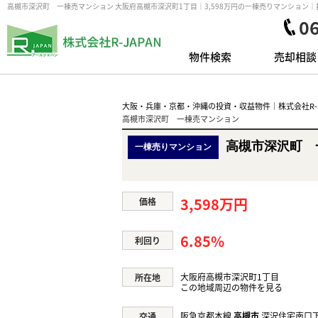
高槻市深沢町 一棟売マンション 大阪府高槻市深沢町1丁目｜3,598万円の一棟売りマンション
0
物件検索
売却相談
大阪・兵庫・京都・沖縄の投資・収益物件｜株式会社R-J
高槻市深沢町 一棟売マンション
高槻市深沢町 
一棟売りマンション
3,598万円
価格
6.85%
利回り
大阪府高槻市深沢町1丁目
所在地
この地域周辺の物件を見る
阪急京都本線
高槻市
深沢住宅南口下
交通