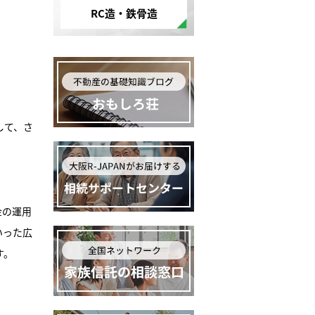
RC造・鉄骨造
して、さ
金の運用
いった広
す。