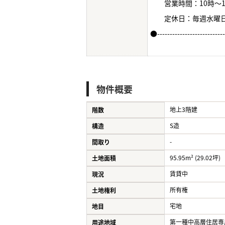
営業時間：10時～1
定休日：毎週水曜
●--------------------------
物件概要
地上3階建
階数
S造
構造
-
間取り
95.95m² (29.02坪)
土地面積
賃貸中
現況
所有権
土地権利
宅地
地目
第一種中高層住居専
用途地域