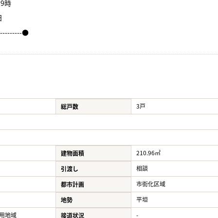
9時
日
----------●
3戸
総戸数
210.96㎡
建物面積
相談
引渡し
市街化区域
都市計画
平坦
地勢
用地域
-
接道状況