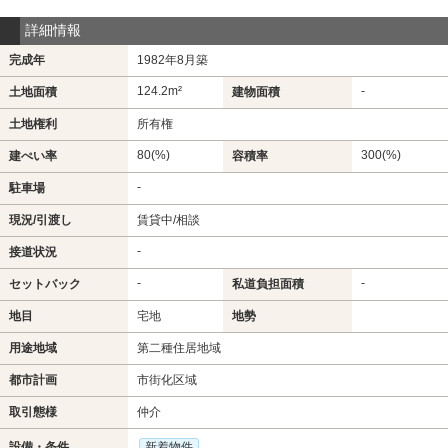
詳細情報
完成年
1982年8月築
124.2m²
-
土地面積
建物面積
土地権利
所有権
80(%)
300(%)
建ぺい率
容積率
-
駐車場
現況/引渡し
賃貸中/相談
-
接道状況
-
-
セットバック
私道負担面積
地目
宅地
地勢
用途地域
第二種住居地域
都市計画
市街化区域
取引態様
仲介
設備・条件
新着物件