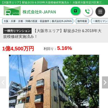
【大阪市エリア】駅徒歩2分＆2018年大規模修繕実施済み！ 大阪府大阪市淀川区東三国2丁目｜1億4,500万円の一棟売りマンション｜投資物件や収益物件
大阪・兵庫・京都・沖縄の投資・収益物件｜株式会社R-JAPAN
>
物件検索
>
一棟売りマン
【大阪市エリア】駅徒歩2分＆2018年大
一棟売りマンション
規模修繕実施済み！
5.16%
1億4,500万円
利回り：