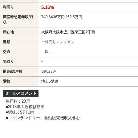
5.16%
利回り
満室時想定年収/月
749.6436万円 / 62.5万円
収
所在地
大阪府大阪市淀川区東三国2丁目
種類
一棟売りマンション
交通
- -駅 -
-
間取り
構造/総戸数
S造/23戸
階数
地上5階建
セールスコメント
住戸数：23戸
■2018年大規模修繕済
■駅徒歩5分以内
■コインランドリー、自動販売機収入含む