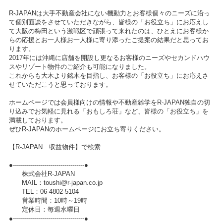
R-JAPANは大手不動産会社にない機動力とお客様個々のニーズに沿っ
て個別面談をさせていただきながら、皆様の「お役立ち」にお応えし
て大阪の梅田という激戦区で頑張って来れたのは、ひとえにお客様か
らの応援とお一人様お一人様に寄り添ったご提案の結果だと思ってお
ります。
2017年には沖縄に店舗を開設し更なるお客様のニーズやセカンドハウ
スやリゾート物件のご紹介も可能になりました。
これからも大木より銘木を目指し、お客様の「お役立ち」にお応えさ
せていただこうと思っております。
ホームページでは会員様向けの情報や不動産雑学をR-JAPAN独自の切
り込みでお気軽に見れる「おもしろ荘」など、皆様の「お役立ち」を
満載しております。
ぜひR-JAPANのホームページにお立ち寄りください。
【R-JAPAN 収益物件】で検索
●------------------------------------●
株式会社R-JAPAN
MAIL：toushi@r-japan.co.jp
TEL：06-4802-5104
営業時間：10時～19時
定休日：毎週水曜日
●------------------------------------●