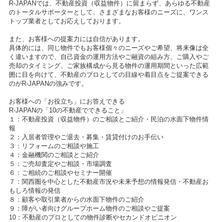
R-JAPANでは、不動産投資（収益物件）に留まらず、あらゆる不動産
のトータルサポーターとして、さまざまなお客様のニーズに、ワンス
トップ業者としてお応えしております。
また、お客様への提案力には自信があります。
具体的には、同じ物件でもお客様個々のニーズやご希望、将来像は全
く違いますので、自己資金の運用方法やご融資の組み方、ご購入やご
売却のタイミング、ご家族構成から見る物件の運用期間といった広範
囲に目を向けて、不動産のプロとしての目線や着目点をご提案できる
のがR-JAPANの強みです。
お客様への「お役立ち」にお答えできる
R-JAPANの「10の不動産でできること」
１：不動産投資（収益物件）のご相談とご紹介・民泊の水面下物件情
報
２：入居者管理やご退去・募集・賃貸付けのお手伝い
３：リフォームのご相談や施工
４：金融機関のご相談とご紹介
５：ご売却査定やご相談・市場調査
６：ご相続のご相談やセミナー開催
７：関西圏を中心とした不動産市況や未来予想の情報発信・不動産お
もしろ情報の発信
８：顧客や取引業者からの水面下物件のご紹介
９：障がい者向けグループホーム物件のご相談やご提案
10：不動産のプロとしての物件診断やセカンドオピニオン