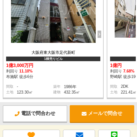
大阪府東大阪市足代新町
1棟売りビル
1億3,000万円
1億円
利回り
11.10%
利回り
7.68%
布施駅 徒歩6分
野崎駅 徒歩19
-
2DK
間取
築年
1986年
間取
土地
123.30㎡
建物
432.35㎡
土地
221.41㎡
電話で問合わせ
メールで問合せ