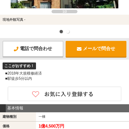
1/2
現地外観写真 -
電話で問合わせ
メールで問合せ
ここがおすすめ！
■2018年大規模修繕済
■駅徒歩5分以内
基本情報
建物種別
一棟
1億4,500万円
価格