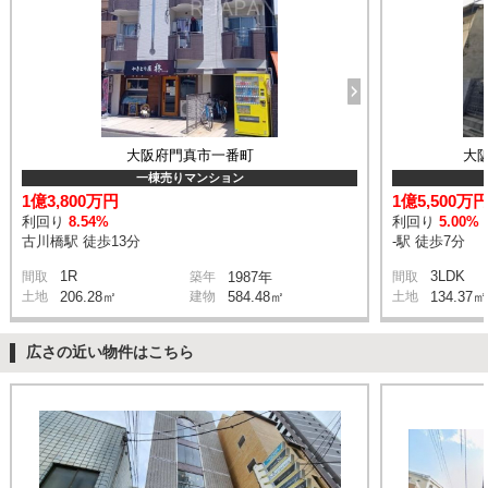
大阪府門真市一番町
大
一棟売りマンション
1億3,800万円
1億5,500万
利回り
8.54%
利回り
5.00%
古川橋駅 徒歩13分
-駅 徒歩7分
1R
3LDK
間取
築年
1987年
間取
土地
206.28㎡
建物
584.48㎡
土地
134.37㎡
広さの近い物件はこちら