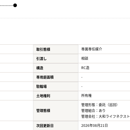
----------●
専属専任媒介
取引態様
相談
引渡し
RC造
構造
-
専用庭面積
-
駐輪場
所有権
土地権利
管理形態：委託（巡回）
管理態様
管理組合：あり
管理会社：大和ライフネクスト
2026年08月21日
次回更新日