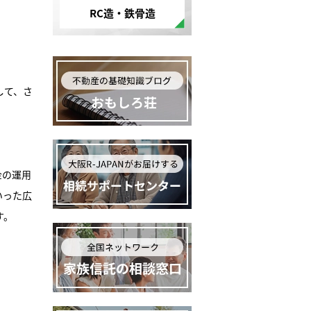
RC造・鉄骨造
して、さ
金の運用
いった広
す。