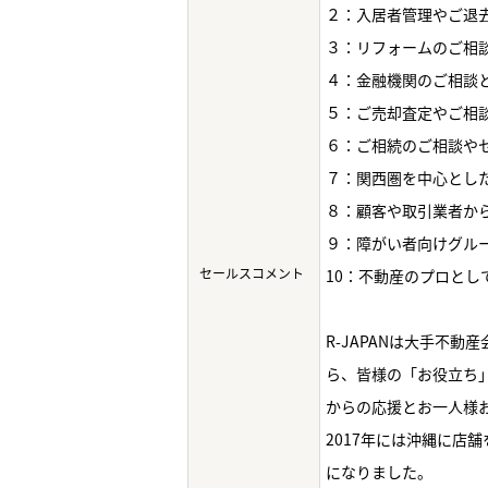
２：入居者管理やご退
３：リフォームのご相
４：金融機関のご相談
５：ご売却査定やご相
６：ご相続のご相談や
７：関西圏を中心とし
８：顧客や取引業者か
９：障がい者向けグル
セールスコメント
10：不動産のプロと
R-JAPANは大手不
ら、皆様の「お役立ち
からの応援とお一人様
2017年には沖縄に店
になりました。