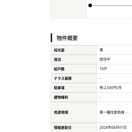
●--------------------------
物件概要
東
採光面
居住中
現況
79戸
総戸数
-
テラス面積
有:2,500円/月
駐車場
-
建物権利
用途地域
第一種住居地域 - -
2026年08月07日
情報更新日