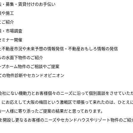
去・募集・賃貸付けのお手伝い
談や施工
とご紹介
談・市場調査
セミナー開催
た不動産市況や未来予想の情報発信・不動産おもしろ情報の発信
らの水面下物件のご紹介
ープホーム物件のご相談やご提案
しての物件診断やセカンドオピニオン
動産会社にない機動力とお客様個々のニーズに沿って個別面談をさせていた
」にお応えして大阪の梅田という激戦区で頑張って来れたのは、ひとえ
お一人様に寄り添ったご提案の結果だと思っております。
舗を開設し更なるお客様のニーズやセカンドハウスやリゾート物件のご紹