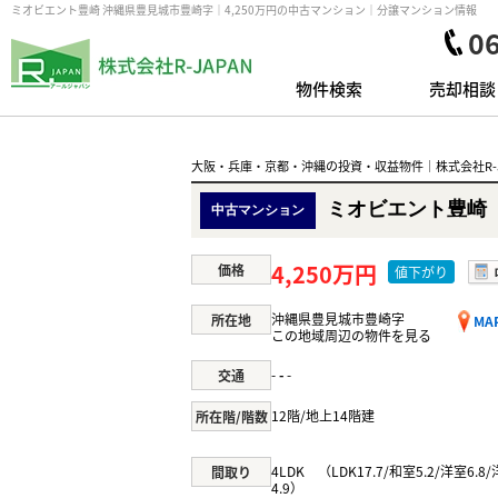
ミオビエント豊崎 沖縄県豊見城市豊崎字｜4,250万円の中古マンション｜分譲マンション情報
0
物件検索
売却相談
大阪・兵庫・京都・沖縄の投資・収益物件｜株式会社R-J
ミオビエント豊崎
中古マンション
4,250万円
価格
値下がり
沖縄県豊見城市豊崎字
所在地
MA
この地域周辺の物件を見る
-
-
-
交通
12階/地上14階建
所在階/階数
4LDK （LDK17.7/和室5.2/洋室6.8
間取り
4.9）