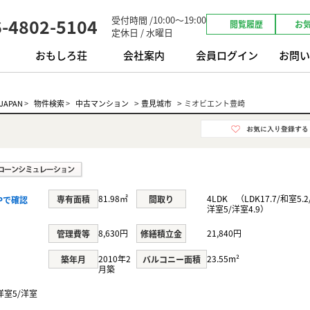
受付時間 /10:00～19:00
6-4802-5104
閲覧履歴
お
定休日 / 水曜日
おもしろ荘
会社案内
会員ログイン
お問い
>
>
APAN
>
物件検索
>
中古マンション
豊見城市
ミオビエント豊崎
81.98㎡
4LDK （LDK17.7/和室5.2
専有面積
間取り
Pで確認
洋室5/洋室4.9）
8,630円
21,840円
管理費等
修繕積立金
2010年2
23.55m²
築年月
バルコニー面積
月築
/洋室5/洋室