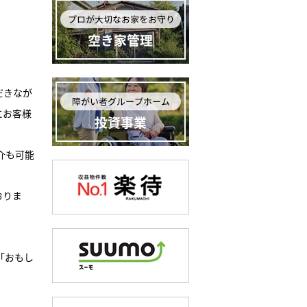
だきなが
にお客様
介も可能
おりま
「おもし