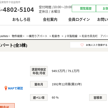
｜投資物件や収益物件
受付時間 /10:00～19:00
6-4802-5104
閲覧履歴
お
定休日 / 水曜日
おもしろ荘
会社案内
会員ログイン
お問い
>
>
>
APAN
>
物件検索
>
一棟売りアパート
和泉市
ＪＲ阪和線
和泉市黒鳥町 アパート
パート(全3棟)
満室時想定
949.5万円 / 79.1万円
年収/月収
1992年12月築(築33年)
築年月
MAPで確認
60 %
建ぺい率
容積率
問合せ