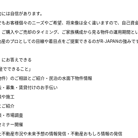
力には自信があります。
でもお客様個々のニーズやご希望、将来像は全く違いますので、自己資
、ご購入やご売却のタイミング、ご家族構成から見る物件の運用期間と
産のプロとしての目線や着目点をご提案できるのがR-JAPANの強みで
」にお答えできる
不動産でできること」
物件）のご相談とご紹介・民泊の水面下物件情報
去・募集・賃貸付けのお手伝い
談や施工
とご紹介
談・市場調査
セミナー開催
た不動産市況や未来予想の情報発信・不動産おもしろ情報の発信