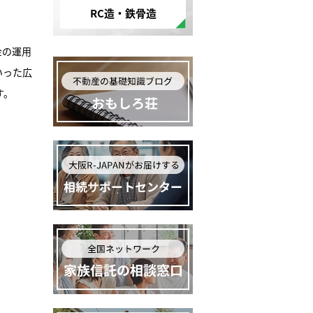
RC造・鉄骨造
金の運用
いった広
す。