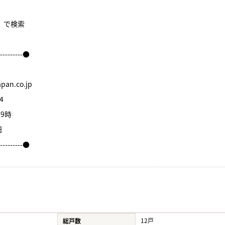
件】で検索
----------●
an.co.jp
4
9時
日
----------●
12戸
総戸数