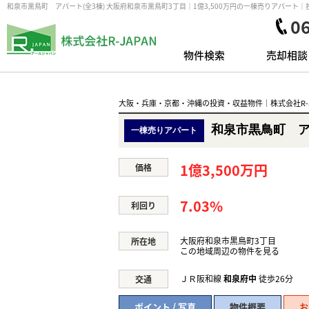
和泉市黒鳥町 アパート(全3棟) 大阪府和泉市黒鳥町3丁目｜1億3,500万円の一棟売りアパート
0
物件検索
売却相談
大阪・兵庫・京都・沖縄の投資・収益物件｜株式会社R-J
和泉市黒鳥町 ア
一棟売りアパート
1億3,500万円
価格
7.03%
利回り
大阪府和泉市黒鳥町3丁目
所在地
この地域周辺の物件を見る
ＪＲ阪和線
和泉府中
徒歩26分
交通
ポイント / 写真
物件概要
お