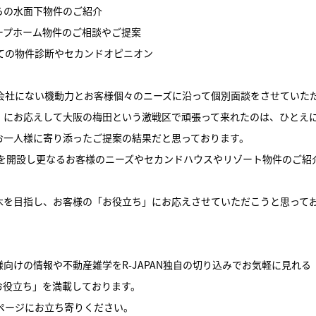
らの水面下物件のご紹介
ープホーム物件のご相談やご提案
しての物件診断やセカンドオピニオン
動産会社にない機動力とお客様個々のニーズに沿って個別面談をさせていた
」にお応えして大阪の梅田という激戦区で頑張って来れたのは、ひとえ
お一人様に寄り添ったご提案の結果だと思っております。
舗を開設し更なるお客様のニーズやセカンドハウスやリゾート物件のご紹
木を目指し、お客様の「お役立ち」にお応えさせていただこうと思って
向けの情報や不動産雑学をR-JAPAN独自の切り込みでお気軽に見れる
お役立ち」を満載しております。
ームページにお立ち寄りください。