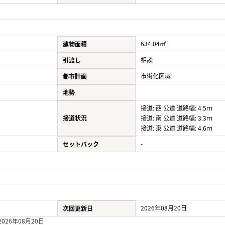
634.04㎡
建物面積
相談
引渡し
市街化区域
都市計画
地勢
接道: 西 公道 道路幅: 4.5ｍ
接道状況
接道: 南 公道 道路幅: 3.3ｍ
接道: 東 公道 道路幅: 4.6ｍ
-
セットバック
2026年08月20日
次回更新日
26年08月20日