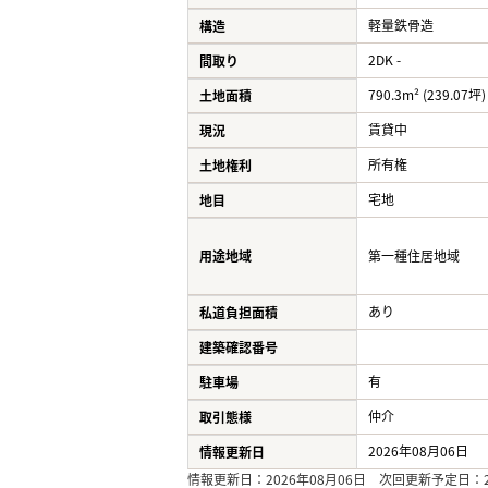
軽量鉄骨造
構造
2DK -
間取り
790.3m² (239.07坪)
土地面積
賃貸中
現況
所有権
土地権利
宅地
地目
用途地域
第一種住居地域
あり
私道負担面積
建築確認番号
有
駐車場
仲介
取引態様
2026年08月06日
情報更新日
情報更新日：2026年08月06日 次回更新予定日：20