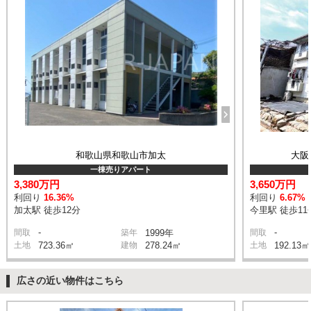
和歌山県和歌山市加太
大阪
一棟売りアパート
3,380万円
3,650万円
利回り
16.36%
利回り
6.67%
加太駅 徒歩12分
今里駅 徒歩11
-
-
間取
築年
1999年
間取
土地
723.36㎡
建物
278.24㎡
土地
192.13㎡
広さの近い物件はこちら