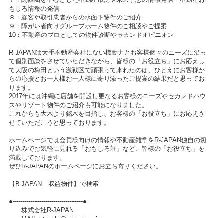
もしろ情報の発信
８：顧客や取引業者からの水面下物件のご紹介
９：障がい者向けグループホーム物件のご相談やご提案
10：不動産のプロとしての物件診断やセカンドオピニオン
R-JAPANは大手不動産会社にない機動力とお客様個々のニーズに沿っ
て個別面談をさせていただきながら、皆様の「お役立ち」にお応えし
て大阪の梅田という激戦区で頑張って来れたのは、ひとえにお客様か
らの応援とお一人様お一人様に寄り添ったご提案の結果だと思ってお
ります。
2017年には沖縄に店舗を開設し更なるお客様のニーズやセカンドハウ
スやリゾート物件のご紹介も可能になりました。
これからも大木より銘木を目指し、お客様の「お役立ち」にお応えさ
せていただこうと思っております。
ホームページでは会員様向けの情報や不動産雑学をR-JAPAN独自の切
り込みでお気軽に見れる「おもしろ荘」など、皆様の「お役立ち」を
満載しております。
ぜひR-JAPANのホームページにお立ち寄りください。
【R-JAPAN 収益物件】で検索
●------------------------------------●
株式会社R-JAPAN