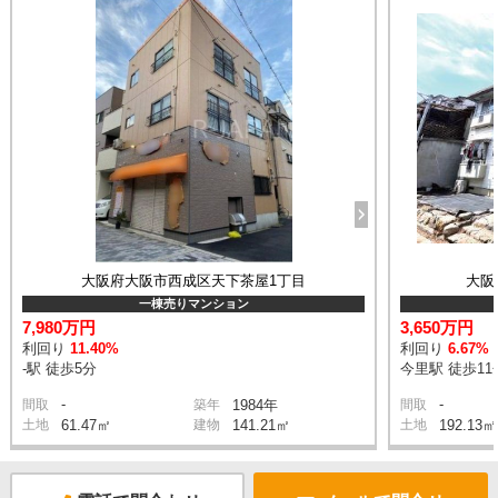
大阪府大阪市西成区天下茶屋1丁目
大阪
一棟売りマンション
7,980万円
3,650万円
利回り
11.40%
利回り
6.67%
-駅 徒歩5分
今里駅 徒歩11
-
-
間取
築年
1984年
間取
土地
61.47㎡
建物
141.21㎡
土地
192.13㎡