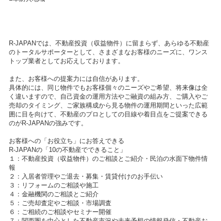
R-JAPANでは、不動産投資（収益物件）に留まらず、あらゆる不動産
のトータルサポーターとして、さまざまなお客様のニーズに、ワンス
トップ業者としてお応えしております。
また、お客様への提案力には自信があります。
具体的には、同じ物件でもお客様個々のニーズやご希望、将来像は全
く違いますので、自己資金の運用方法やご融資の組み方、ご購入やご
売却のタイミング、ご家族構成から見る物件の運用期間といった広範
囲に目を向けて、不動産のプロとしての目線や着目点をご提案できる
のがR-JAPANの強みです。
お客様への「お役立ち」にお答えできる
R-JAPANの「10の不動産でできること」
１：不動産投資（収益物件）のご相談とご紹介・民泊の水面下物件情
報
２：入居者管理やご退去・募集・賃貸付けのお手伝い
３：リフォームのご相談や施工
４：金融機関のご相談とご紹介
５：ご売却査定やご相談・市場調査
６：ご相続のご相談やセミナー開催
７：関西圏を中心とした不動産市況や未来予想の情報発信・不動産お