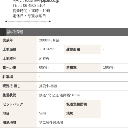
MAIL：toushi@r-japan.co.jp
TEL：06-4802-5104
営業時間：10時～19時
定休日：毎週水曜日
●------------------------------------●
詳細情報
完成年
2000年8月築
119.64m²
-
土地面積
建物面積
土地権利
所有権
60(%)
180(%)
建ぺい率
容積率
-
駐車場
現況/引渡し
賃貸中/相談
接道状況
接道: 北 公道 道路幅: 4.5ｍ
-
-
セットバック
私道負担面積
地目
宅地
地勢
用途地域
第二種住居地域