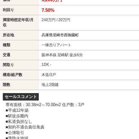
7.50%
利回り
満室時想定年収/月
240万円 / 20万円
収
所在地
兵庫県尼崎市西御園町
種類
一棟売りアパート
交通
阪神本線 尼崎駅 徒歩6分
1DK -
間取り
構造/総戸数
木造/3戸
階数
地上2階建
セールスコメント
専有面積：30.38m2～70.00m2 住戸数：3戸
■平成12年築
■駅徒歩圏内
■私道負担なし
■契約不適合責任免責
■公簿取引
■準防火地域