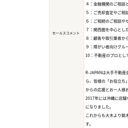
４：金融機関のご相談
５：ご売却査定やご相
６：ご相続のご相談や
７：関西圏を中心とし
セールスコメント
８：顧客や取引業者か
９：障がい者向けグル
10：不動産のプロと
R-JAPANは大手不
ら、皆様の「お役立ち
からの応援とお一人様
2017年には沖縄に店
になりました。
これからも大木より銘
す。