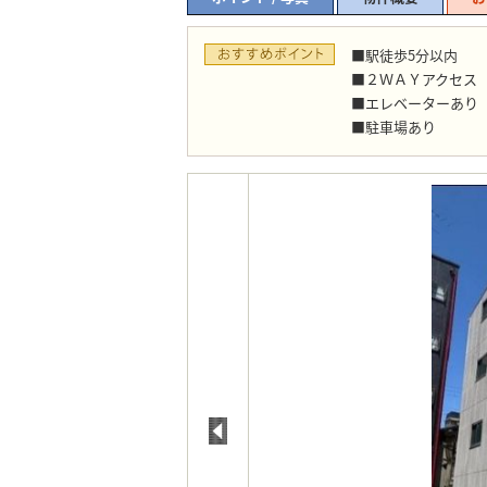
■駅徒歩5分以内
■２ＷＡＹアクセス
■エレベーターあり
■駐車場あり