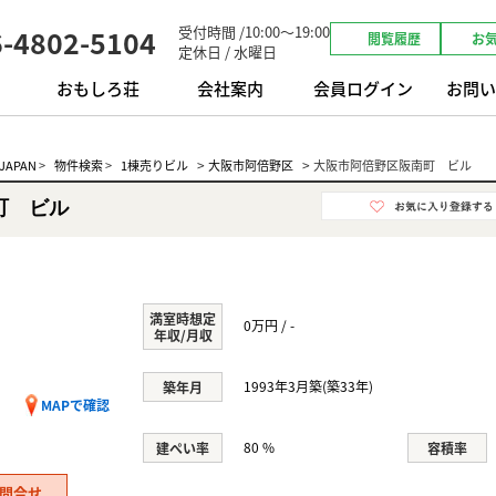
受付時間 /10:00～19:00
6-4802-5104
閲覧履歴
お
定休日 / 水曜日
おもしろ荘
会社案内
会員ログイン
お問い
>
>
APAN
>
物件検索
>
1棟売りビル
大阪市阿倍野区
大阪市阿倍野区阪南町 ビル
町 ビル
満室時想定
0万円 / -
年収/月収
目
1993年3月築(築33年)
築年月
MAPで確認
80 %
建ぺい率
容積率
問合せ