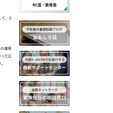
RC造・鉄骨造
して、さ
金の運用
いった広
す。