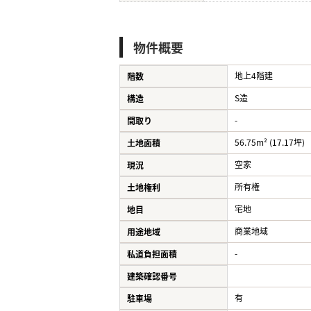
物件概要
地上4階建
階数
S造
構造
-
間取り
56.75m² (17.17坪)
土地面積
空家
現況
所有権
土地権利
宅地
地目
商業地域
用途地域
-
私道負担面積
建築確認番号
有
駐車場