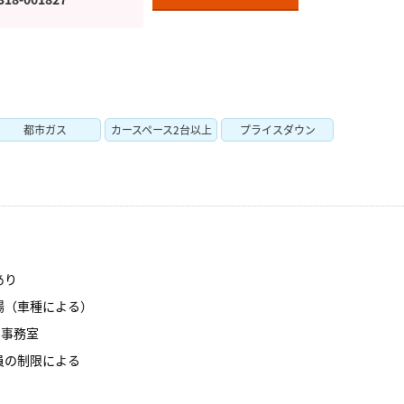
都市ガス
カースペース2台以上
プライスダウン
あり
場（車種による）
：事務室
員の制限による