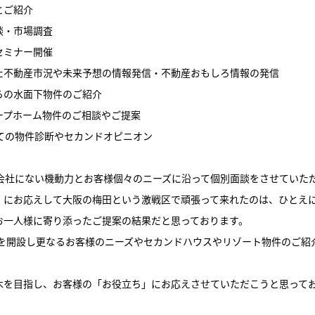
とご紹介
談・市場調査
セミナー開催
た不動産市況や未来予想の情報発信・不動産おもしろ情報の発信
らの水面下物件のご紹介
ープホーム物件のご相談やご提案
しての物件診断やセカンドオピニオン
動産会社にない機動力とお客様個々のニーズに沿って個別面談をさせていた
」にお応えして大阪の梅田という激戦区で頑張って来れたのは、ひとえ
お一人様に寄り添ったご提案の結果だと思っております。
舗を開設し更なるお客様のニーズやセカンドハウスやリゾート物件のご紹
木を目指し、お客様の「お役立ち」にお応えさせていただこうと思って