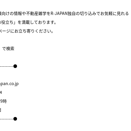
向けの情報や不動産雑学をR-JAPAN独自の切り込みでお気軽に見れる
お役立ち」を満載しております。
ームページにお立ち寄りください。
件】で検索
----------●
an.co.jp
4
9時
日
----------●