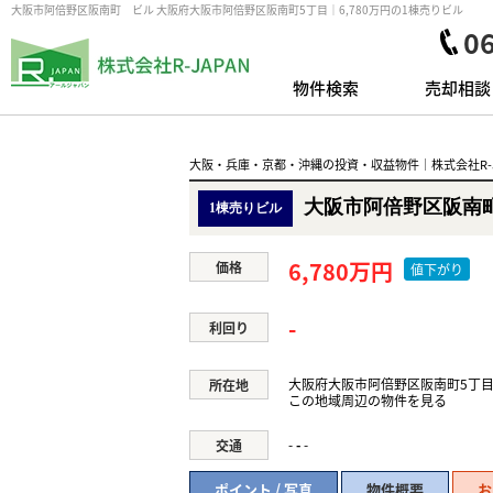
大阪市阿倍野区阪南町 ビル 大阪府大阪市阿倍野区阪南町5丁目｜6,780万円の1棟売りビル
0
物件検索
売却相談
大阪・兵庫・京都・沖縄の投資・収益物件｜株式会社R-J
大阪市阿倍野区阪南
1棟売りビル
6,780万円
価格
値下がり
-
利回り
大阪府大阪市阿倍野区阪南町5丁
所在地
この地域周辺の物件を見る
-
-
-
交通
ポイント / 写真
物件概要
お