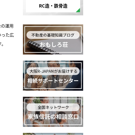
RC造・鉄骨造
金の運用
いった広
す。