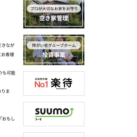
だきなが
にお客様
介も可能
おりま
「おもし