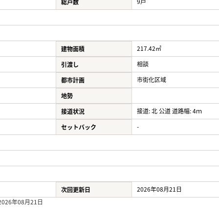
9戸
総戸数
217.42㎡
建物面積
相談
引渡し
市街化区域
都市計画
地勢
接道: 北 公道 道路幅: 4ｍ
接道状況
-
セットバック
2026年08月21日
次回更新日
26年08月21日