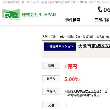
大阪市東成区玉出西 マンション 大阪府大阪市西成区玉出西2丁目｜1億円の一棟売りマンション
0
物件検索
売却相談
大阪・兵庫・京都・沖縄の投資・収益物件｜株式会社R-J
大阪市東成区玉
一棟売りマンション
1億円
価格
5.00%
利回り
大阪府大阪市西成区玉出西2丁目
所在地
この地域周辺の物件を見る
-
-
-
交通