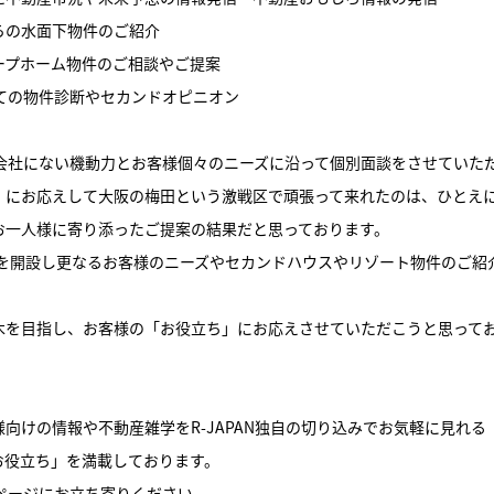
らの水面下物件のご紹介
ープホーム物件のご相談やご提案
しての物件診断やセカンドオピニオン
動産会社にない機動力とお客様個々のニーズに沿って個別面談をさせていた
」にお応えして大阪の梅田という激戦区で頑張って来れたのは、ひとえ
お一人様に寄り添ったご提案の結果だと思っております。
舗を開設し更なるお客様のニーズやセカンドハウスやリゾート物件のご紹
木を目指し、お客様の「お役立ち」にお応えさせていただこうと思って
向けの情報や不動産雑学をR-JAPAN独自の切り込みでお気軽に見れる
お役立ち」を満載しております。
ームページにお立ち寄りください。