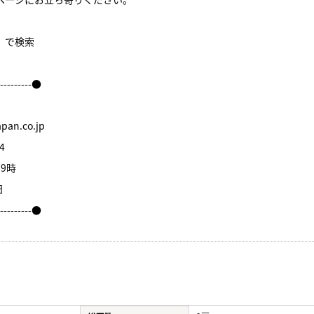
件】で検索
----------●
an.co.jp
4
9時
日
----------●