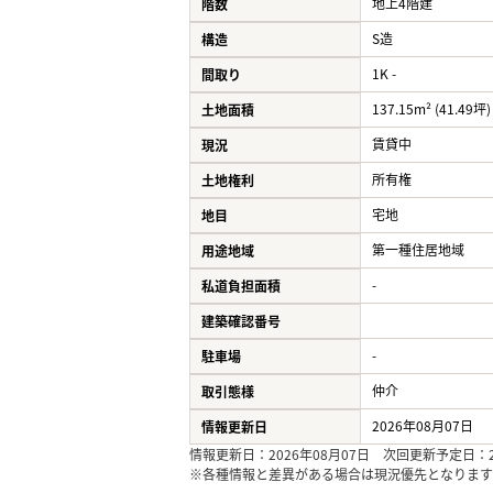
地上4階建
階数
S造
構造
1K -
間取り
137.15m² (41.49坪)
土地面積
賃貸中
現況
所有権
土地権利
宅地
地目
第一種住居地域
用途地域
-
私道負担面積
建築確認番号
-
駐車場
仲介
取引態様
2026年08月07日
情報更新日
情報更新日：2026年08月07日 次回更新予定日：20
※各種情報と差異がある場合は現況優先となります