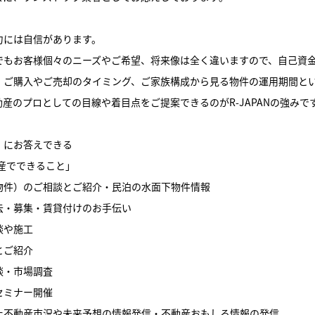
力には自信があります。
でもお客様個々のニーズやご希望、将来像は全く違いますので、自己資
、ご購入やご売却のタイミング、ご家族構成から見る物件の運用期間と
産のプロとしての目線や着目点をご提案できるのがR-JAPANの強みで
」にお答えできる
不動産でできること」
物件）のご相談とご紹介・民泊の水面下物件情報
去・募集・賃貸付けのお手伝い
談や施工
とご紹介
談・市場調査
セミナー開催
た不動産市況や未来予想の情報発信・不動産おもしろ情報の発信