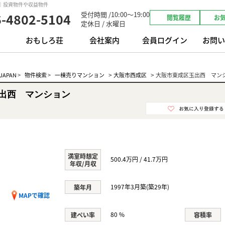
｜投資物件や収益物件
受付時間 /10:00～19:00
6-4802-5104
閲覧履歴
お
定休日 / 水曜日
おもしろ荘
会社案内
会員ログイン
お問い
>
>
APAN
>
物件検索
>
一棟売りマンション
大阪市西成区
大阪市東成区玉出西 マン
出西 マンション
満室時想定
500.4万円 / 41.7万円
年収/月収
1997年3月築(築29年)
築年月
MAPで確認
80 %
建ぺい率
容積率