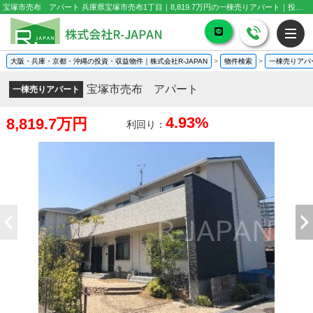
宝塚市売布 アパート 兵庫県宝塚市売布1丁目｜8,819.7万円の一棟売りアパート｜投資物件や収益物件
大阪・兵庫・京都・沖縄の投資・収益物件｜株式会社R-JAPAN
>
物件検索
>
一棟売りアパ
宝塚市売布 アパート
一棟売りアパート
4.93%
8,819.7万円
利回り：