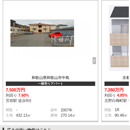
和歌山県和歌山市中島
京
一棟売りアパート
7,500万円
7,280万円
利回り
7.60%
利回り
4.85%
宮前駅 徒歩8分
北野白梅町駅 
-
1R
間取
築年
2007年
間取
土地
432.13㎡
建物
270.14㎡
土地
90.49㎡
広さの近い物件はこちら