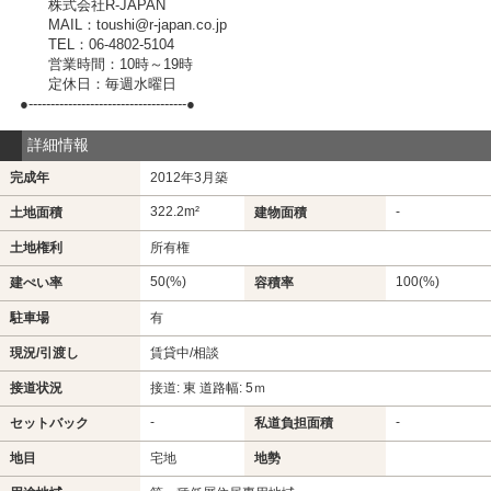
株式会社R-JAPAN
MAIL：toushi@r-japan.co.jp
TEL：06-4802-5104
営業時間：10時～19時
定休日：毎週水曜日
●------------------------------------●
詳細情報
完成年
2012年3月築
322.2m²
-
土地面積
建物面積
土地権利
所有権
50(%)
100(%)
建ぺい率
容積率
駐車場
有
現況/引渡し
賃貸中/相談
接道状況
接道: 東 道路幅: 5ｍ
-
-
セットバック
私道負担面積
地目
宅地
地勢