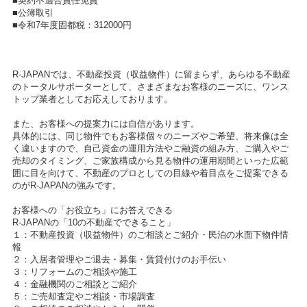
■契約不適合責任免責
■公簿取引
■令和7年度固都税：312000円
R-JAPANでは、不動産投資（収益物件）に留まらず、あらゆる不動産
のトータルサポーターとして、さまざまなお客様のニーズに、ワンス
トップ業者としてお応えしております。
また、お客様への提案力には自信があります。
具体的には、同じ物件でもお客様個々のニーズやご希望、将来像は全
く違いますので、自己資金の運用方法やご融資の組み方、ご購入やご
売却のタイミング、ご家族構成から見る物件の運用期間といった広範
囲に目を向けて、不動産のプロとしての目線や着目点をご提案できる
のがR-JAPANの強みです。
お客様への「お役立ち」にお答えできる
R-JAPANの「10の不動産でできること」
１：不動産投資（収益物件）のご相談とご紹介・民泊の水面下物件情
報
２：入居者管理やご退去・募集・賃貸付けのお手伝い
３：リフォームのご相談や施工
４：金融機関のご相談とご紹介
５：ご売却査定やご相談・市場調査