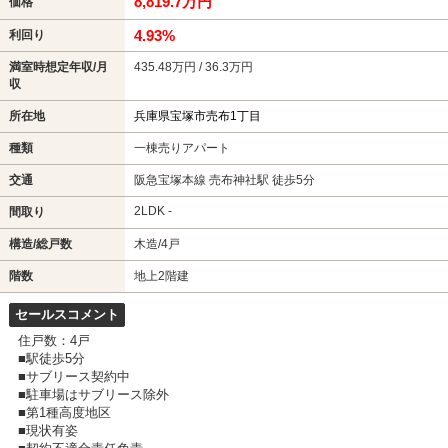
8,819.7万円
価格
4.93%
利回り
満室時想定年収/月
435.48万円 / 36.3万円
収
所在地
兵庫県宝塚市売布1丁目
種類
一棟売りアパート
交通
阪急宝塚本線 売布神社駅 徒歩5分
2LDK -
間取り
構造/総戸数
木造/4戸
階数
地上2階建
セールスコメント
住戸数：4戸
■駅徒歩5分
■サブリース契約中
■駐車場はサブリース除外
■第1種高度地区
■現状有姿