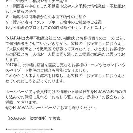
６：ご相続のご相談やセミナー開催
７：関西圏を中心とした不動産市況や未来予想の情報発信・不動産お
もしろ情報の発信
８：顧客や取引業者からの水面下物件のご紹介
９：障がい者向けグループホーム物件のご相談やご提案
10：不動産のプロとしての物件診断やセカンドオピニオン
R-JAPANは大手不動産会社にない機動力とお客様個々のニーズに沿っ
て個別面談をさせていただきながら、皆様の「お役立ち」にお応えし
て大阪の梅田という激戦区で頑張って来れたのは、ひとえにお客様か
らの応援とお一人様お一人様に寄り添ったご提案の結果だと思ってお
ります。
2017年には沖縄に店舗を開設し更なるお客様のニーズやセカンドハウ
スやリゾート物件のご紹介も可能になりました。
これからも大木より銘木を目指し、お客様の「お役立ち」にお応えさ
せていただこうと思っております。
ホームページでは会員様向けの情報や不動産雑学をR-JAPAN独自の切
り込みでお気軽に見れる「おもしろ荘」など、皆様の「お役立ち」を
満載しております。
ぜひR-JAPANのホームページにお立ち寄りください。
【R-JAPAN 収益物件】で検索
●------------------------------------●