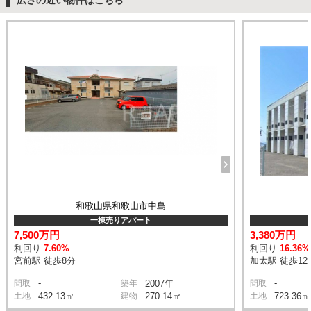
和歌山県和歌山市中島
一棟売りアパート
7,500万円
3,380万円
利回り
7.60%
利回り
16.36%
宮前駅 徒歩8分
加太駅 徒歩12
-
-
間取
築年
2007年
間取
土地
432.13㎡
建物
270.14㎡
土地
723.36㎡