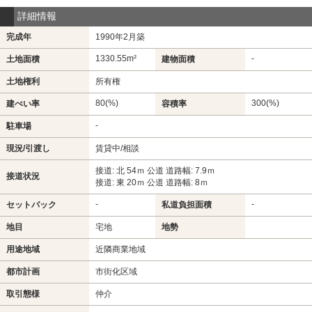
詳細情報
完成年
1990年2月築
1330.55m²
-
土地面積
建物面積
土地権利
所有権
80(%)
300(%)
建ぺい率
容積率
-
駐車場
現況/引渡し
賃貸中/相談
接道: 北 54ｍ 公道 道路幅: 7.9ｍ
接道状況
接道: 東 20ｍ 公道 道路幅: 8ｍ
-
-
セットバック
私道負担面積
地目
宅地
地勢
用途地域
近隣商業地域
都市計画
市街化区域
取引態様
仲介