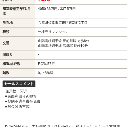
満室時想定年収/月
4050.36万円 / 337.5万円
収
所在地
兵庫県姫路市広畑区東新町2丁目
種類
一棟売りマンション
山陽電鉄網干線 夢前川駅 徒歩6分
交通
山陽電鉄網干線 広畑駅 徒歩10分
-
間取り
構造/総戸数
RC造/57戸
階数
地上8階建
セールスコメント
住戸数：57戸
■表面利回り9.48％
■契約不適合責任免責
■敷金関西方式
R-JAPANでは、不動産投資（収益物件）に留まらず、あらゆる不動産