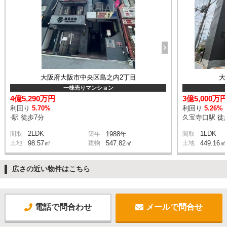
大阪府大阪市中央区島之内2丁目
大
一棟売りマンション
4億5,290万円
3億5,000万
利回り
5.70%
利回り
5.26%
-駅 徒歩7分
久宝寺口駅 徒
2LDK
1LDK
間取
築年
1988年
間取
土地
98.57㎡
建物
547.82㎡
土地
449.16㎡
広さの近い物件はこちら
電話で問合わせ
メールで問合せ