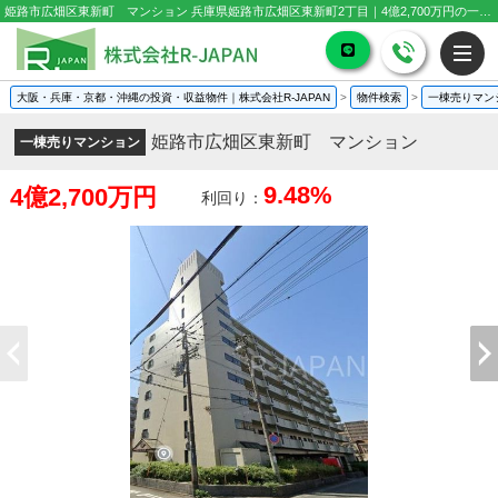
姫路市広畑区東新町 マンション 兵庫県姫路市広畑区東新町2丁目｜4億2,700万円の一棟売りマンション｜投資物件や収益物件
大阪・兵庫・京都・沖縄の投資・収益物件｜株式会社R-JAPAN
>
物件検索
>
一棟売りマン
姫路市広畑区東新町 マンション
一棟売りマンション
9.48%
4億2,700万円
利回り：