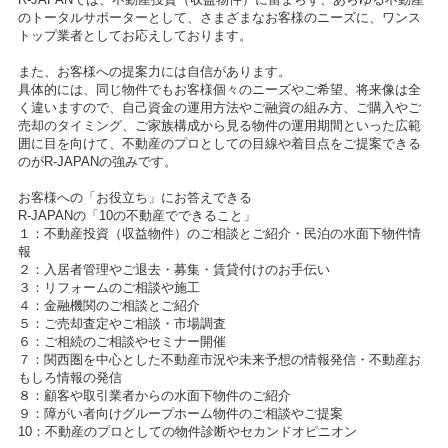
のトータルサポーターとして、さまざまなお客様のニーズに、ワンス
トップ業者としてお応えしております。
また、お客様への提案力には自信があります。
具体的には、同じ物件でもお客様個々のニーズやご希望、将来像は全
く違いますので、自己資金の運用方法やご融資の組み方、ご購入やご
売却のタイミング、ご家族構成から見る物件の運用期間といった広範
囲に目を向けて、不動産のプロとしての目線や着目点をご提案できる
のがR-JAPANの強みです。
お客様への「お役立ち」にお答えできる
R-JAPANの「10の不動産でできること」
１：不動産投資（収益物件）のご相談とご紹介・民泊の水面下物件情
報
２：入居者管理やご退去・募集・賃貸付けのお手伝い
３：リフォームのご相談や施工
４：金融機関のご相談とご紹介
５：ご売却査定やご相談・市場調査
６：ご相続のご相談やセミナー開催
７：関西圏を中心とした不動産市況や未来予想の情報発信・不動産お
もしろ情報の発信
８：顧客や取引業者からの水面下物件のご紹介
９：障がい者向けグループホーム物件のご相談やご提案
10：不動産のプロとしての物件診断やセカンドオピニオン