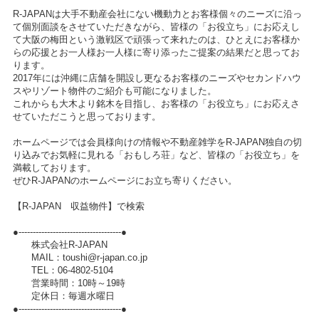
R-JAPANは大手不動産会社にない機動力とお客様個々のニーズに沿っ
て個別面談をさせていただきながら、皆様の「お役立ち」にお応えし
て大阪の梅田という激戦区で頑張って来れたのは、ひとえにお客様か
らの応援とお一人様お一人様に寄り添ったご提案の結果だと思ってお
ります。
2017年には沖縄に店舗を開設し更なるお客様のニーズやセカンドハウ
スやリゾート物件のご紹介も可能になりました。
これからも大木より銘木を目指し、お客様の「お役立ち」にお応えさ
せていただこうと思っております。
ホームページでは会員様向けの情報や不動産雑学をR-JAPAN独自の切
り込みでお気軽に見れる「おもしろ荘」など、皆様の「お役立ち」を
満載しております。
ぜひR-JAPANのホームページにお立ち寄りください。
【R-JAPAN 収益物件】で検索
●------------------------------------●
株式会社R-JAPAN
MAIL：toushi@r-japan.co.jp
TEL：06-4802-5104
営業時間：10時～19時
定休日：毎週水曜日
●------------------------------------●