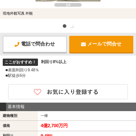
1/2
現地外観写真 外観
電話で問合わせ
メールで問合せ
利回り8%以上
ここがおすすめ！
■表面利回り9.48％
■駅徒歩6分
基本情報
建物種別
一棟
4億2,700万円
価格
9.48%
利回り