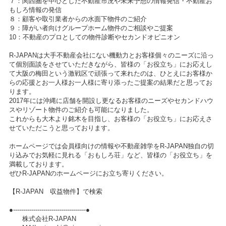
７：関西圏を中心とした不動産市況や未来予想の情報発信・不動産お
もしろ情報の発信
８：顧客や取引業者からの水面下物件のご紹介
９：障がい者向けグループホーム物件のご相談やご提案
10：不動産のプロとしての物件診断やセカンドオピニオン
R-JAPANは大手不動産会社にない機動力とお客様個々のニーズに沿っ
て個別面談をさせていただきながら、皆様の「お役立ち」にお応えし
て大阪の梅田という激戦区で頑張って来れたのは、ひとえにお客様か
らの応援とお一人様お一人様に寄り添ったご提案の結果だと思ってお
ります。
2017年には沖縄に店舗を開設し更なるお客様のニーズやセカンドハウ
スやリゾート物件のご紹介も可能になりました。
これからも大木より銘木を目指し、お客様の「お役立ち」にお応えさ
せていただこうと思っております。
ホームページでは会員様向けの情報や不動産雑学をR-JAPAN独自の切
り込みでお気軽に見れる「おもしろ荘」など、皆様の「お役立ち」を
満載しております。
ぜひR-JAPANのホームページにお立ち寄りください。
【R-JAPAN 収益物件】で検索
●------------------------------------●
株式会社R-JAPAN