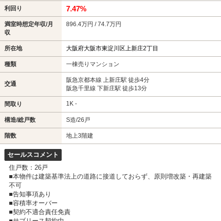
7.47%
利回り
満室時想定年収/月
896.4万円 / 74.7万円
収
所在地
大阪府大阪市東淀川区上新庄2丁目
種類
一棟売りマンション
阪急京都本線 上新庄駅 徒歩4分
交通
阪急千里線 下新庄駅 徒歩13分
1K -
間取り
構造/総戸数
S造/26戸
階数
地上3階建
セールスコメント
住戸数：26戸
■本物件は建築基準法上の道路に接道しておらず、原則増改築・再建築
不可
■告知事項あり
■容積率オーバー
■契約不適合責任免責
■サブリース契約中