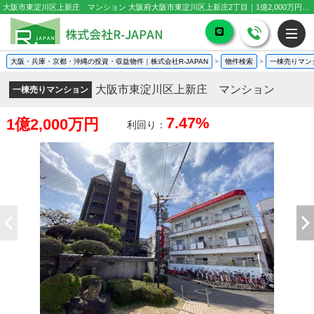
大阪市東淀川区上新庄 マンション 大阪府大阪市東淀川区上新庄2丁目｜1億2,000万円の一棟売りマンション｜投資物件や収益物件
大阪・兵庫・京都・沖縄の投資・収益物件｜株式会社R-JAPAN
>
物件検索
>
一棟売りマン
大阪市東淀川区上新庄 マンション
一棟売りマンション
7.47%
1億2,000万円
利回り：