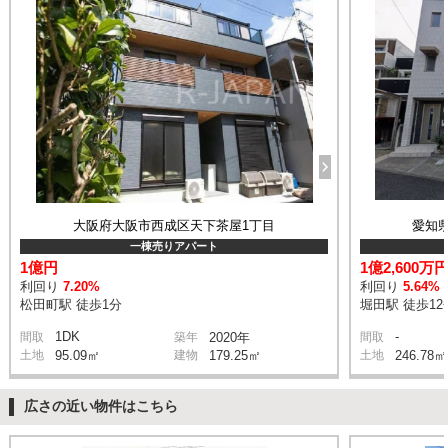
大阪府大阪市西成区天下茶屋1丁目
愛知
一棟売りアパート
1億円
1億2,600万
利回り
7.20%
利回り
5.64%
松田町駅 徒歩1分
堀田駅 徒歩12
1DK
-
間取
築年
2020年
間取
土地
95.09㎡
建物
179.25㎡
土地
246.78㎡
広さの近い物件はこちら