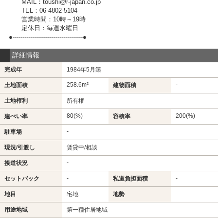
MAIL：toushi@r-japan.co.jp
TEL：06-4802-5104
営業時間：10時～19時
定休日：毎週水曜日
●------------------------------------●
詳細情報
完成年
1984年5月築
258.6m²
-
土地面積
建物面積
土地権利
所有権
80(%)
200(%)
建ぺい率
容積率
-
駐車場
現況/引渡し
賃貸中/相談
-
接道状況
-
-
セットバック
私道負担面積
地目
宅地
地勢
用途地域
第一種住居地域