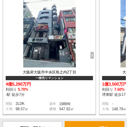
大阪府大阪市中央区島之内2丁目
大
一棟売りマンション
4億5,290万円
1億3,500万
利回り
5.70%
利回り
7.60%
-駅 徒歩7分
堺東駅 徒歩17
2LDK
-
間取
築年
1988年
間取
土地
98.57㎡
建物
547.82㎡
土地
148.79㎡