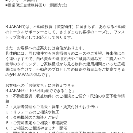
■返還保証金債務持回り（関西方式）
R-JAPANでは、不動産投資（収益物件）に留まらず、あらゆる不動産
のトータルサポーターとして、さまざまなお客様のニーズに、ワンス
トップ業者としてお応えしております。
また、お客様への提案力には自信があります。
具体的には、同じ物件でもお客様個々のニーズやご希望、将来像は全
く違いますので、自己資金の運用方法やご融資の組み方、ご購入やご
売却のタイミング、ご家族構成から見る物件の運用期間といった広範
囲に目を向けて、不動産のプロとしての目線や着目点をご提案できる
のがR-JAPANの強みです。
お客様への「お役立ち」にお答えできる
R-JAPANの「10の不動産でできること」
１：不動産投資（収益物件）のご相談とご紹介・民泊の水面下物件情
報
２：入居者管理やご退去・募集・賃貸付けのお手伝い
３：リフォームのご相談や施工
４：金融機関のご相談とご紹介
５：ご売却査定やご相談・市場調査
６：ご相続のご相談やセミナー開催